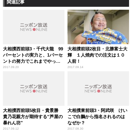
関連記事
大相撲西前頭3・千代大龍 99
大相撲前頭2枚目・北勝富士大
パーセントの実力と、1パーセ
輝 １人焼肉での注文は１０
ントの努力でこれまでやって
人前！
きた
2017.09.20
2017.09.14
大相撲西前頭5枚目・貴景勝
大相撲東前頭3・阿武咲 けい
貴乃花親方が期待する“芦屋の
こで白鵬から指名されるのは
暴れん坊”
なぜか？
2017.09.12
2017.08.30