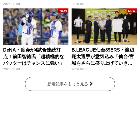
2026.08.08
2026.08.08
NEW
NEW
DeNA・度会が4試合連続打
B.LEAGUE仙台89ERS・渡辺
点！前田智徳氏「超積極的な
翔太選手が意気込み「仙台‧宮
バッターはチャンスに強い」
城をさらに盛り上げていきた
いです」
2026.08.08
2026.08.08
新着記事をもっと見る