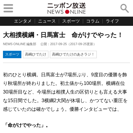
エンタメ
ニュース
スポーツ
コラム
ライフ
大相撲横綱・日馬富士 命がけでやった！
NEWS ONLINE 編集部
公開：
2017-09-25
（
2017-09-25
更新）
スポーツ
高嶋ひでたけ
高嶋ひでたけのあさラジ！
初のひとり横綱。日馬富士が7場所ぶり、9度目の優勝を飾
り秋場所が終わりました。初土俵から100場所。横綱在位
30場所目など、今場所は相撲人生の区切りとも言える大事
な15日間でした。3横綱2大関が休場し、かつてない重圧を
感じていたのは確かでしょう。優勝インタビューでは、
「命がけでやった」。