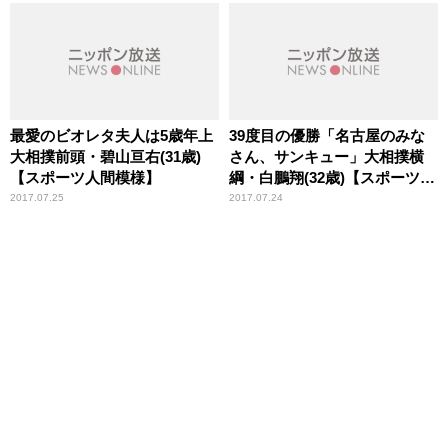
最愛のビオレタ夫人は5歳年上
39度目の優勝「名古屋のみな
大相撲前頭・碧山亘右(31歳)
さん、サンキュー」大相撲横
【スポーツ人間模様】
綱・白鵬翔(32歳)【スポーツ人
間模様】
2017.07.25
2017.07.24