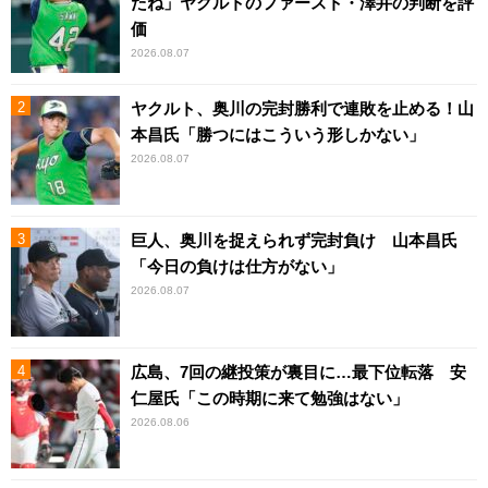
たね」ヤクルトのファースト・澤井の判断を評
価
2026.08.07
ヤクルト、奥川の完封勝利で連敗を止める！山
本昌氏「勝つにはこういう形しかない」
2026.08.07
巨人、奥川を捉えられず完封負け 山本昌氏
「今日の負けは仕方がない」
2026.08.07
広島、7回の継投策が裏目に…最下位転落 安
仁屋氏「この時期に来て勉強はない」
2026.08.06