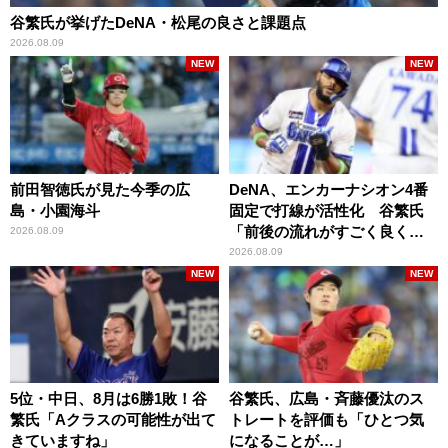
谷繁氏が挙げたDeNA・松尾の良さと課題点
2026.08.09
NEW
NEW
前田智徳氏が見た今季の広
DeNA、エンカーナシオン4番
島・小園海斗
固定で打線が活性化 谷繁氏
「前後の流れがすごく良くな
2026.08.09
りましたね」
2026.08.09
NEW
NEW
5位・中日、8月は6勝1敗！谷
谷繁氏、広島・斉藤優汰のス
繁氏「Aクラスの可能性が出て
トレートを評価も「ひとつ気
きていますね」
になることが…」