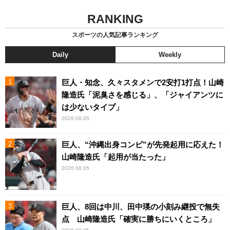
RANKING
スポーツの人気記事ランキング
Daily
Weekly
巨人・知念、久々スタメンで2安打1打点！山崎
隆造氏「泥臭さを感じる」、「ジャイアンツに
は少ないタイプ」
2026.08.05
巨人、“沖縄出身コンビ”が先発起用に応えた！
山崎隆造氏「起用が当たった」
2026.08.05
巨人、8回は中川、田中瑛の小刻み継投で無失
点 山崎隆造氏「確実に勝ちにいくところ」