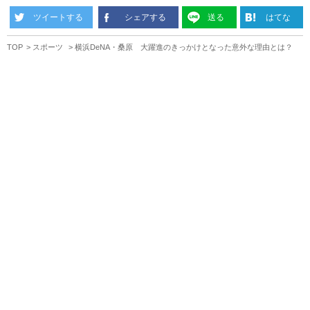
ツイートする
シェアする
送る
はてな
TOP
スポーツ
横浜DeNA・桑原 大躍進のきっかけとなった意外な理由とは？