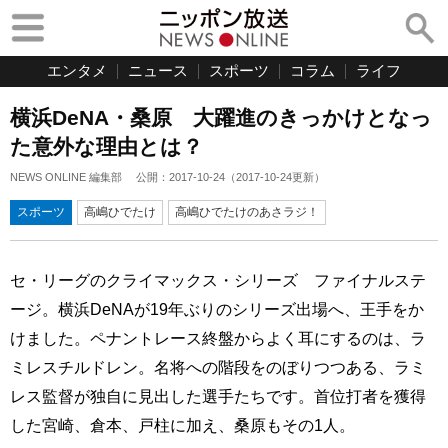
エンタメ
ニュース
スポーツ
コラム
ライフ
横浜DeNA・桑原 大躍進のきっかけとなっ
た意外な理由とは？
NEWS ONLINE 編集部
公開：
2017-10-24
（
2017-10-24
更新）
スポーツ
高嶋ひでたけ
高嶋ひでたけのあさラジ！
セ・リーグのクライマックス・シリーズ ファイナルステ
ージ。横浜DeNAが19年ぶりのシリーズ出場へ、王手をか
けました。ペナントレース終盤からよく耳にするのは、ラ
ミレスチルドレン。名将への階段をのぼりつつある、ラミ
レス監督が独自に見出した選手たちです。首位打者を獲得
した宮崎、倉本、戸柱に加え、桑原もその1人。