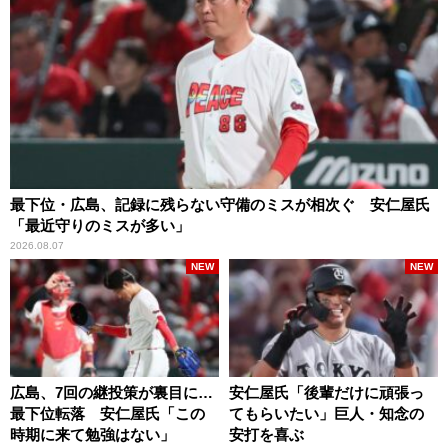
最下位・広島、記録に残らない守備のミスが相次ぐ 安仁屋氏
「最近守りのミスが多い」
2026.08.07
NEW
NEW
広島、7回の継投策が裏目に…
安仁屋氏「後輩だけに頑張っ
最下位転落 安仁屋氏「この
てもらいたい」巨人・知念の
時期に来て勉強はない」
安打を喜ぶ