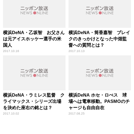
横浜DeNA・乙坂智 お父さん
横浜DeNA・筒香嘉智 ブレイ
は元アイスホッケー選手の米
クのきっかけとなった中畑監
国人
督への質問とは？
2017.10.16
2017.10.13
横浜DeNA・ラミレス監督 ク
横浜DeNA ホセ・ロぺス 球
ライマックス・シリーズ出場
場へは電車移動。PASMOのチ
を決めた座右の銘とは？
ャージも自由自在
2017.10.02
2017.08.25