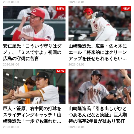
2026.08.06
2026.08.06
NEW
NEW
安仁屋氏「こういう守りはダ
山崎隆造氏、広島・佐々木に
メ」、「ミスですよ」初回の
エール「将来的にはクリーン
広島の守備に苦言
アップを任せられるくらいま
では成長して」
2026.08.06
2026.08.06
NEW
巨人・笹原、右中間の打球を
山崎隆造氏「引き出しがひと
スライディングキャッチ！山
つあるんだなと実証」巨人期
崎隆造氏「一歩でも遅れた
待の高卒2年目が技あり安打
ら…」
2026.08.06
2026.08.06