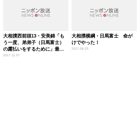
大相撲西前頭13・安美錦「も
大相撲横綱・日馬富士 命が
う一度、弟弟子（日馬富士）
けでやった！
の露払いをするために」最年
2017.09.25
長幕内復帰
2017.11.07