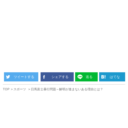
ツイートする
シェアする
送る
はてな
TOP
スポーツ
日馬富士暴行問題～解明が進まないある理由とは？