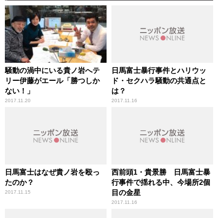
騒動の渦中にいる貴ノ岩へテ
日馬富士暴行事件とハリウッ
リー伊藤がエール「勝つしか
ド・セクハラ騒動の共通点と
ない！」
は？
2017.11.20
2017.11.16
日馬富士はなぜ貴ノ岩を殴っ
西前頭1・貴景勝 日馬富士暴
たのか？
行事件で揺れる中、今場所2個
目の金星
2017.11.15
2017.11.16