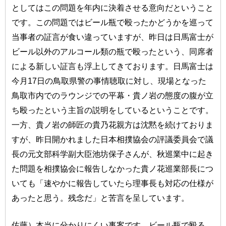
としてはこの問題を年内に決着させる意向だということ
です。この問題ではビール瓶で殴ったかどうかを巡って
当事者の証言が食い違っていますが、昨日は日馬富士が
ビール以外のアルコール類の瓶で殴ったという、同席者
による新しい証言も浮上してきております。日馬富士は
今月17日の鳥取県警の事情聴取に対し、現場となった
鳥取市内でのラウンジでの平幕・貴ノ岩の態度の腹が立
ち殴ったという主旨の説明をしているということです。
一方、貴ノ岩の師匠の貴乃花親方は沈黙を続けておりま
すが、昨日開かれました日本相撲協会の評議委員会で議
長の元文部科学副大臣池坊保子さんが、秋巡業中に起き
た問題を相撲協会に報告しなかった貴ノ花巡業部長につ
いても「速やかに報告していたら理事長も対応の仕様が
あったと思う。残念だ」と苦言を呈しています。
佐藤）本当に分かりにくい事案です。ビール瓶で殴る、