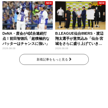
NEW
NEW
DeNA・度会が4試合連続打
B.LEAGUE仙台89ERS・渡辺
点！前田智徳氏「超積極的な
翔太選手が意気込み「仙台‧宮
バッターはチャンスに強い」
城をさらに盛り上げていきた
いです」
2026.08.08
2026.08.08
新着記事をもっと見る