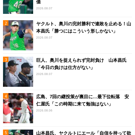
価
2026.08.07
ヤクルト、奥川の完封勝利で連敗を止める！山
本昌氏「勝つにはこういう形しかない」
2026.08.07
巨人、奥川を捉えられず完封負け 山本昌氏
「今日の負けは仕方がない」
2026.08.07
広島、7回の継投策が裏目に…最下位転落 安
仁屋氏「この時期に来て勉強はない」
2026.08.06
山本昌氏、ヤクルトにエール「自信を持って欲