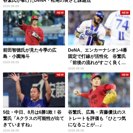
谷繁氏が挙げたDeNA・松尾の良さと課題点
2026.08.09
NEW
NEW
前田智徳氏が見た今季の広
DeNA、エンカーナシオン4番
島・小園海斗
固定で打線が活性化 谷繁氏
「前後の流れがすごく良くな
2026.08.09
りましたね」
2026.08.09
NEW
NEW
5位・中日、8月は6勝1敗！谷
谷繁氏、広島・斉藤優汰のス
繁氏「Aクラスの可能性が出て
トレートを評価も「ひとつ気
きていますね」
になることが…」
2026.08.08
2026.08.08