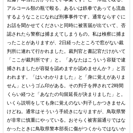
アルコール類の瓶で殴る、あるいは鉄拳であっても流血
するようなことになれば刑事事件です。通常ならすぐに
お話を聞かせてくださいと同時に被害届が出ていて、否
認されたら警察は捕まえてしまうもの。私は検察に捕ま
ったことがありますが、2日経ったところで窓がない裁
判所に連れて行かれました。裁判官と書記官だけがいて
「ここが裁判所です」と。「あなたはこういう容疑で逮
捕されましたが容疑を認めますか認めませんか？」と言
われます。「はいわかりました」と「身に覚えがありま
せん」というゴム印がある。その判子を押されて2時間
くらい経つと「あなたの勾留延長が決まりました」と。
いくら説明をしても身に覚えのない判子しかつきません
けどね。通常はそういう手続きになりますが、鳥取県警
が非常に慎重にやっている。おそらく被害届通りではな
かったときに鳥取県警本部長に傷がつくからではないか