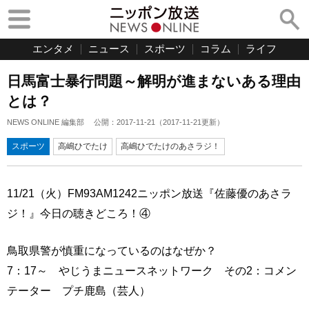
エンタメ
ニュース
スポーツ
コラム
ライフ
日馬富士暴行問題～解明が進まないある理由
とは？
NEWS ONLINE 編集部
公開：
2017-11-21
（
2017-11-21
更新）
スポーツ
高嶋ひでたけ
高嶋ひでたけのあさラジ！
11/21（火）FM93AM1242ニッポン放送『佐藤優のあさラ
ジ！』今日の聴きどころ！④
鳥取県警が慎重になっているのはなぜか？
7：17～ やじうまニュースネットワーク その2：コメン
テーター プチ鹿島（芸人）