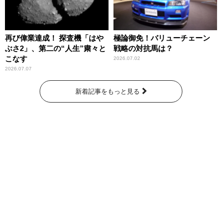
再び偉業達成！ 探査機「はや
極論御免！バリューチェーン
ぶさ2」、第二の“人生”粛々と
戦略の対抗馬は？
こなす
2026.07.02
2026.07.07
新着記事をもっと見る