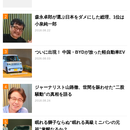
森永卓郎が選ぶ日本をダメにした総理、1位は
小泉純一郎
2018.08.22
ついに出現！ 中国・BYDが放った軽自動車EV
2026.08.03
ジャーナリスト山路徹、世間を賑わせた“二股
騒動”の真相を語る
2018.08.24
眠れる獅子ならぬ“眠れる高級ミニバンの元
祖”覚醒なるか？