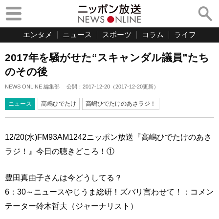
エンタメ
ニュース
スポーツ
コラム
ライフ
2017年を騒がせた“スキャンダル議員”たち
のその後
NEWS ONLINE 編集部
公開：
2017-12-20
（
2017-12-20
更新）
ニュース
高嶋ひでたけ
高嶋ひでたけのあさラジ！
12/20(水)FM93AM1242ニッポン放送『高嶋ひでたけのあさ
ラジ！』今日の聴きどころ！①
豊田真由子さんは今どうしてる？
6：30～ニュースやじうま総研！ズバリ言わせて！：コメン
テーター鈴木哲夫（ジャーナリスト）