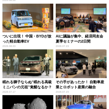
2026.08.06
ついに出現！ 中国・BYDが放
AIに議論が集中、経済同友会
った軽自動車EV
夏季セミナーの2日間
2026.08.03
2026.07.23
眠れる獅子ならぬ“眠れる高級
その手があったか！ 自動車産
ミニバンの元祖”覚醒なるか？
業とロボット産業の融合
2026.07.17
2026.07.15