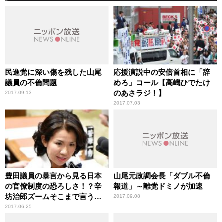
民進党に深い傷を残した山尾
応援演説中の安倍首相に「辞
議員の不倫問題
めろ」コール【高嶋ひでたけ
のあさラジ！】
2017.09.13
2017.07.03
豊田議員の暴言から見る日本
山尾元政調会長「ダブル不倫
の官僚制度の恐ろしさ！？辛
報道」～離党ドミノが加速
坊治郎ズームそこまで言う
2017.09.08
か！
2017.06.25