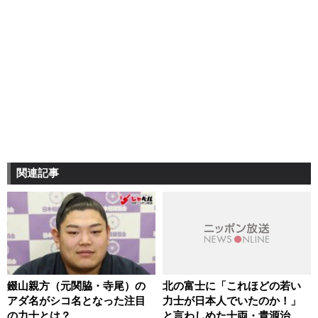
関連記事
錣山親方（元関脇・寺尾）の
北の富士に「これほどの若い
アダ名がシコ名となった注目
力士が日本人でいたのか！」
の力士とは？
と言わしめた十両・貴源治と