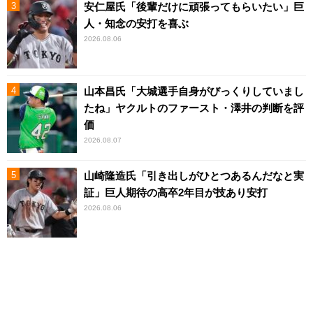
安仁屋氏「後輩だけに頑張ってもらいたい」巨
人・知念の安打を喜ぶ
2026.08.06
山本昌氏「大城選手自身がびっくりしていまし
たね」ヤクルトのファースト・澤井の判断を評
価
2026.08.07
山崎隆造氏「引き出しがひとつあるんだなと実
証」巨人期待の高卒2年目が技あり安打
2026.08.06