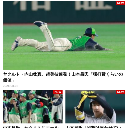
NEW
ヤクルト・内山壮真、超美技連発！山本昌氏「猛打賞くらいの
価値」
2026.08.08
NEW
NEW
山本昌氏、ヤクルトにエール
山本昌氏「役割は果たせてい