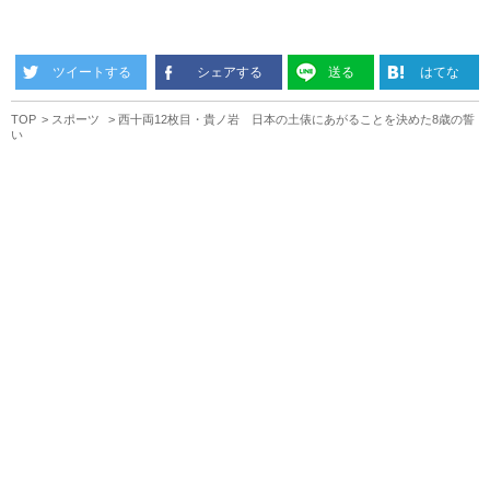
ツイートする
シェアする
送る
はてな
TOP
スポーツ
西十両12枚目・貴ノ岩 日本の土俵にあがることを決めた8歳の誓
い