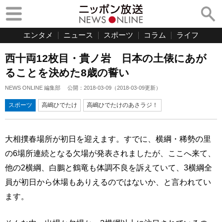
エンタメ
ニュース
スポーツ
コラム
ライフ
西十両12枚目・貴ノ岩 日本の土俵にあが
ることを決めた8歳の誓い
NEWS ONLINE 編集部
公開：
2018-03-09
（
2018-03-09
更新）
スポーツ
高嶋ひでたけ
高嶋ひでたけのあさラジ！
大相撲春場所が初日を迎えます。すでに、横綱・稀勢の里
の6場所連続となる欠場が発表されましたが、ここへ来て、
他の2横綱、白鵬と鶴竜も体調不良を訴えていて、3横綱全
員が初日から休場もありえるのではないか、と言われてい
ます。