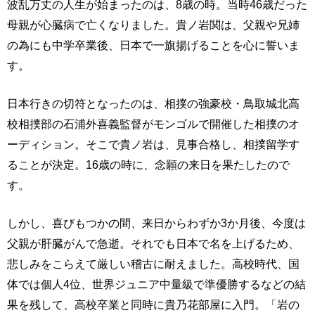
波乱万丈の人生が始まったのは、8歳の時。当時46歳だった
母親が心臓病で亡くなりました。貴ノ岩関は、父親や兄姉
の為にも中学卒業後、日本で一旗揚げることを心に誓いま
す。
日本行きの切符となったのは、相撲の強豪校・鳥取城北高
校相撲部の石浦外喜義監督がモンゴルで開催した相撲のオ
ーディション。そこで貴ノ岩は、見事合格し、相撲留学す
ることが決定。16歳の時に、念願の来日を果たしたので
す。
しかし、喜びもつかの間、来日からわずか3か月後、今度は
父親が肝臓がんで急逝。それでも日本で名を上げるため、
悲しみをこらえて厳しい稽古に耐えました。高校時代、国
体では個人4位、世界ジュニア中量級で準優勝するなどの結
果を残して、高校卒業と同時に貴乃花部屋に入門。「岩の