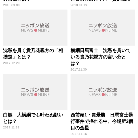
は？
2018.03.08
2018.01.19
沈黙を貫く貴乃花親方の「相
横綱日馬富士 沈黙を貫いて
撲道」とは？
いる貴乃花親方の言い分と
は？
2017.12.20
2017.11.30
白鵬 大横綱でも叶わぬ願い
西前頭1・貴景勝 日馬富士暴
とは？
行事件で揺れる中、今場所2個
目の金星
2017.11.28
2017.11.16