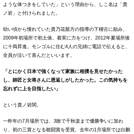
ような体つきをしていた」という理由から、しこ名は「貴
ノ岩」と付けられました。
幼い頃から憧れていた貴乃花親方の指導の下稽古に励み、
2009年初場所で初土俵。着実に力をつけ、2012年夏場所後
に十両昇進。モンゴルに住む4人の兄姉に電話で伝えると、
全員が泣いて喜んだといいます。
「とにかく日本で強くなって家族に相撲を見せたかった
し、師匠と女将さんに恩返しがしたかった。この気持ちを
忘れずに上を目指したい」
という貴ノ岩関。
一昨年の7月場所では、3敗で千秋楽まで優勝争いに加わ
り、初の三賞となる敢闘賞を受賞。去年の1月場所では白鵬