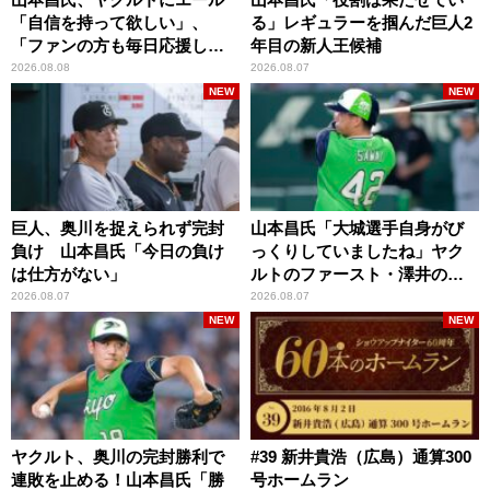
「自信を持って欲しい」、
る」レギュラーを掴んだ巨人2
「ファンの方も毎日応援して
年目の新人王候補
くれています」
2026.08.08
2026.08.07
NEW
NEW
巨人、奥川を捉えられず完封
山本昌氏「大城選手自身がび
負け 山本昌氏「今日の負け
っくりしていましたね」ヤク
は仕方がない」
ルトのファースト・澤井の判
断を評価
2026.08.07
2026.08.07
NEW
NEW
ヤクルト、奥川の完封勝利で
#39 新井貴浩（広島）通算300
連敗を止める！山本昌氏「勝
号ホームラン