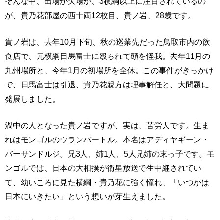
そんな中、出場か欠場か、3横綱以上に注目されているの
が、貴乃花部屋の西十両12枚目、貴ノ岩、28歳です。
貴ノ岩は、去年10月下旬、秋の巡業先だった鳥取市内の飲
食店で、元横綱日馬富士に殴られて頭を怪我。去年11月の
九州場所と、今年1月の初場所を全休。この事件がきっかけ
で、日馬富士は引退、貴乃花親方は理事解任と、大問題に
発展しました。
渦中の人となった貴ノ岩ですが、実は、苦労人です。生ま
れはモンゴルのウランバートル。本名はアディヤギーン・
バーサンドルジ。兄3人、姉1人、5人兄姉の末っ子です。モ
ンゴルでは、日本の大相撲が衛星放送で生中継されてい
て、幼いころに見た横綱・貴乃花に強く憧れ、「いつかは
日本にいきたい」という想いが芽生えました。