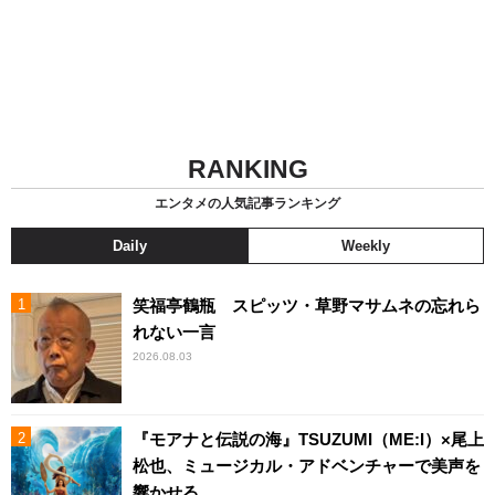
RANKING
エンタメの人気記事ランキング
Daily
Weekly
笑福亭鶴瓶 スピッツ・草野マサムネの忘れら
れない一言
2026.08.03
『モアナと伝説の海』TSUZUMI（ME:I）×尾上
松也、ミュージカル・アドベンチャーで美声を
響かせる