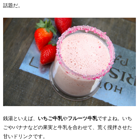
話題だ。
銭湯といえば、
いちご牛乳
や
フルーツ牛乳
ですよね。いち
ごやバナナなどの果実と牛乳を合わせて、荒く撹拌させた
甘いドリンクです。