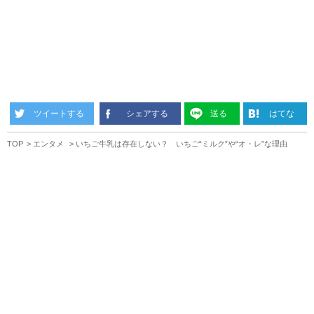
ツイートする
シェアする
送る
はてな
TOP
エンタメ
いちご牛乳は存在しない？ いちご“ミルク”や“オ・レ”な理由