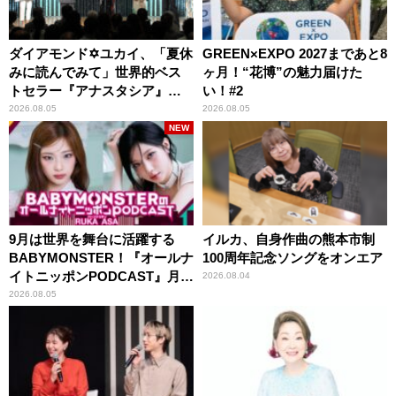
ダイアモンド✡ユカイ、「夏休
GREEN×EXPO 2027まであと8
みに読んでみて」世界的ベス
ヶ月！“花博”の魅力届けた
トセラー『アナスタシア』を
い！#2
紹介
2026.08.05
2026.08.05
NEW
9月は世界を舞台に活躍する
イルカ、自身作曲の熊本市制
BABYMONSTER！『オールナ
100周年記念ソングをオンエア
イトニッポンPODCAST』月替
2026.08.04
わりパーソナリティ
2026.08.05