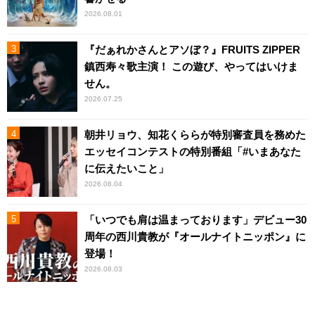
2026.08.01
『だぁれかさんとアソぼ？』FRUITS ZIPPER
鎮西寿々歌主演！ この遊び、やってはいけま
せん。
2026.07.25
朝井リョウ、知花くららが特別審査員を務めた
エッセイコンテストの特別番組「#いまあなた
に伝えたいこと」
2026.08.04
「いつでも肩は温まっております」デビュー30
周年の西川貴教が『オールナイトニッポン』に
登場！
2026.08.03