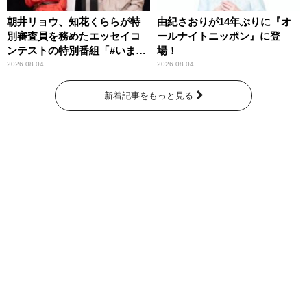
朝井リョウ、知花くららが特
由紀さおりが14年ぶりに『オ
別審査員を務めたエッセイコ
ールナイトニッポン』に登
ンテストの特別番組「#いまあ
場！
なたに伝えたいこと」
2026.08.04
2026.08.04
新着記事をもっと見る