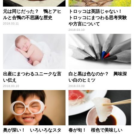
元は同じだった？ 鴨とアヒ
トロッコは英語じゃない！
ルと合鴨の不思議な歴史
トロッコにまつわる思考実験
や方言について
2018.03.11
2018.03.10
出産にまつわるユニークな言
白と黒は色なのか？ 興味深
い伝え
い白のヒミツ
2018.03.10
2018.03.09
奥が深い！ いろいろなスタ
春が旬！ 桜色で美味しい