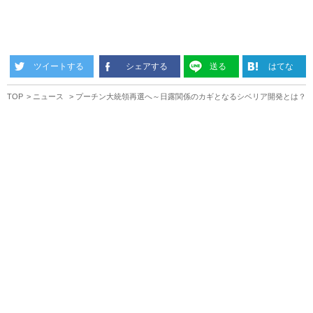
ツイートする
シェアする
送る
はてな
TOP
ニュース
プーチン大統領再選へ～日露関係のカギとなるシベリア開発とは？