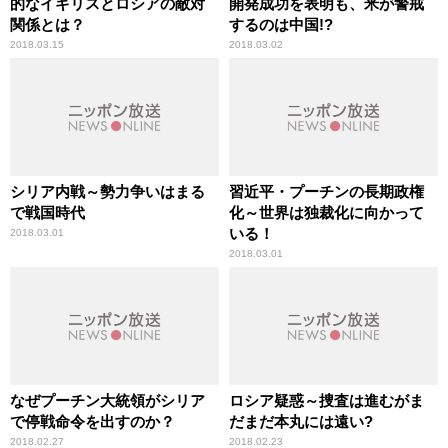
的なイギリスとロシアの敵対
開発成功を表明も、米が警戒
関係とは？
するのは中国!?
2018.03.15
2018.03.02
シリア内戦～勢力争いはまる
習近平・プーチンの長期政権
で戦国時代
化～世界は独裁化に向かって
いる！
2018.03.01
2018.03.01
なぜプーチン大統領がシリア
ロシア疑惑～捜査は進むがま
で停戦命令を出すのか？
だまだ本丸には遠い?
2018.02.27
2018.02.23