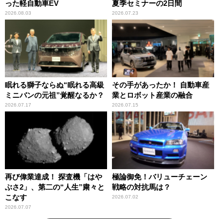
った軽自動車EV
夏季セミナーの2日間
2026.08.03
2026.07.23
眠れる獅子ならぬ“眠れる高級
その手があったか！ 自動車産
ミニバンの元祖”覚醒なるか？
業とロボット産業の融合
2026.07.17
2026.07.15
再び偉業達成！ 探査機「はや
極論御免！バリューチェーン
ぶさ2」、第二の“人生”粛々と
戦略の対抗馬は？
こなす
2026.07.02
2026.07.07