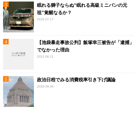
眠れる獅子ならぬ“眠れる高級ミニバンの元
祖”覚醒なるか？
2026.07.17
【池袋暴走事故公判】飯塚幸三被告が「逮捕」
でなかった理由
2021.06.21
政治日程でみる消費税率引き下げ議論
2026.08.06