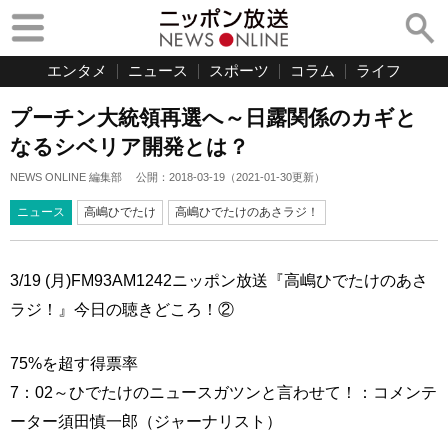
エンタメ
ニュース
スポーツ
コラム
ライフ
プーチン大統領再選へ～日露関係のカギと
なるシベリア開発とは？
NEWS ONLINE 編集部
公開：
2018-03-19
（
2021-01-30
更新）
ニュース
高嶋ひでたけ
高嶋ひでたけのあさラジ！
3/19 (月)FM93AM1242ニッポン放送『高嶋ひでたけのあさ
ラジ！』今日の聴きどころ！②
75%を超す得票率
7：02～ひでたけのニュースガツンと言わせて！：コメンテ
ーター須田慎一郎（ジャーナリスト）