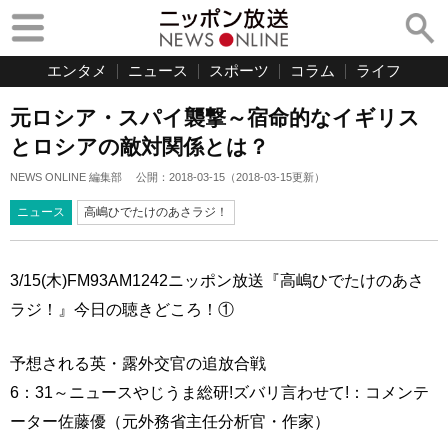
エンタメ
ニュース
スポーツ
コラム
ライフ
元ロシア・スパイ襲撃～宿命的なイギリス
とロシアの敵対関係とは？
NEWS ONLINE 編集部
公開：
2018-03-15
（
2018-03-15
更新）
ニュース
高嶋ひでたけのあさラジ！
3/15(木)FM93AM1242ニッポン放送『高嶋ひでたけのあさ
ラジ！』今日の聴きどころ！①
予想される英・露外交官の追放合戦
6：31～ニュースやじうま総研!ズバリ言わせて!：コメンテ
ーター佐藤優（元外務省主任分析官・作家）