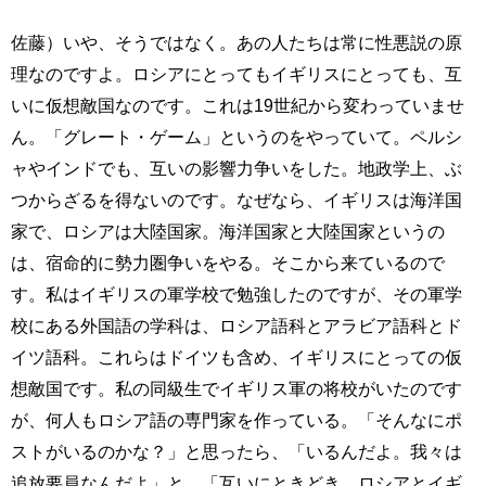
佐藤）いや、そうではなく。あの人たちは常に性悪説の原
理なのですよ。ロシアにとってもイギリスにとっても、互
いに仮想敵国なのです。これは19世紀から変わっていませ
ん。「グレート・ゲーム」というのをやっていて。ペルシ
ャやインドでも、互いの影響力争いをした。地政学上、ぶ
つからざるを得ないのです。なぜなら、イギリスは海洋国
家で、ロシアは大陸国家。海洋国家と大陸国家というの
は、宿命的に勢力圏争いをやる。そこから来ているので
す。私はイギリスの軍学校で勉強したのですが、その軍学
校にある外国語の学科は、ロシア語科とアラビア語科とド
イツ語科。これらはドイツも含め、イギリスにとっての仮
想敵国です。私の同級生でイギリス軍の将校がいたのです
が、何人もロシア語の専門家を作っている。「そんなにポ
ストがいるのかな？」と思ったら、「いるんだよ。我々は
追放要員なんだよ」と。「互いにときどき、ロシアとイギ