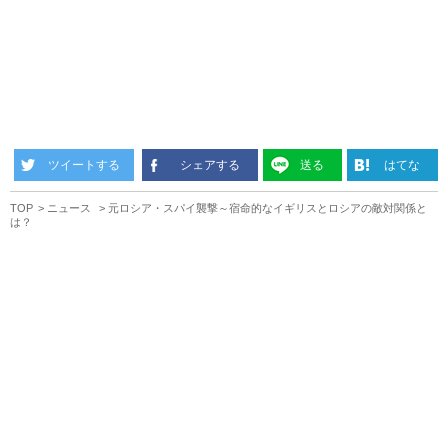
ツイートする
シェアする
送る
はてな
TOP
ニュース
元ロシア・スパイ襲撃～宿命的なイギリスとロシアの敵対関係と
は？