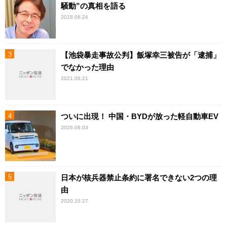
騒動”の真相を語る
2018.08.24
【池袋暴走事故公判】飯塚幸三被告が「逮捕」
でなかった理由
2021.06.21
ついに出現！ 中国・BYDが放った軽自動車EV
2026.08.03
日本が核兵器禁止条約に署名できない2つの理
由
2020.10.27