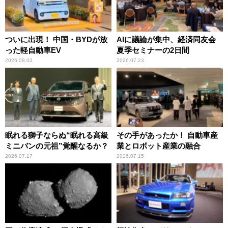
ついに出現！ 中国・BYDが放
AIに議論が集中、経済同友会
った軽自動車EV
夏季セミナーの2日間
2026.08.03
2026.07.23
眠れる獅子ならぬ“眠れる高級
その手があったか！ 自動車産
ミニバンの元祖”覚醒なるか？
業とロボット産業の融合
2026.07.17
2026.07.15