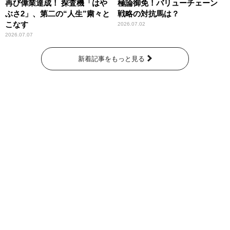
再び偉業達成！ 探査機「はや
極論御免！バリューチェーン
ぶさ2」、第二の“人生”粛々と
戦略の対抗馬は？
こなす
2026.07.02
2026.07.07
新着記事をもっと見る