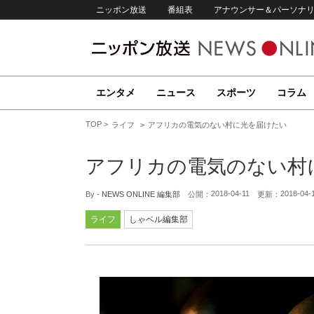
ニッポン放送
番組表
アナウンサー＆パーソナ
エンタメ
ニュース
スポーツ
コラム
TOP
ライフ
アフリカの電気のない村に光を届けたい
アフリカの電気のない村
2018-04-11
2018-04-
By -
NEWS ONLINE 編集部
公開：
更新：
ライフ
しゃベル編集部