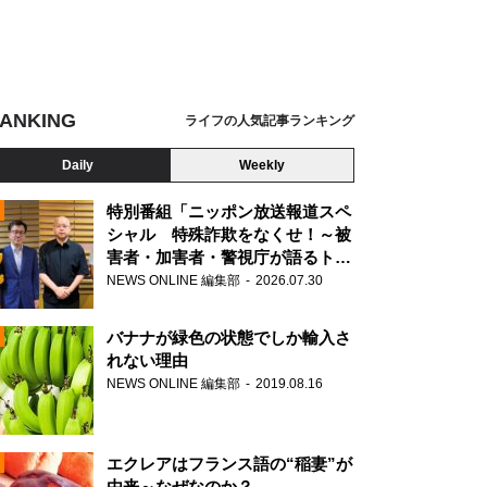
ANKING
ライフの人気記事ランキング
Daily
Weekly
特別番組「ニッポン放送報道スペ
シャル 特殊詐欺をなくせ！～被
害者・加害者・警視庁が語るトク
N
リュウの実態～」放送
NEWS ONLINE 編集部
2026.07.30
AD
バナナが緑色の状態でしか輸入さ
れない理由
NEWS ONLINE 編集部
2019.08.16
N
エクレアはフランス語の“稲妻”が
由来～なぜなのか？