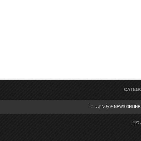
CATEG
「ニッポン放送 NEWS ONLIN
当ウ