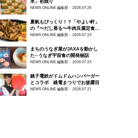
水」初競り
NEWS ONLINE 編集部
2026.07.25
夏帆もびっくり！？「やよい軒」
の『〜だし香る〜牛肉豆腐定食』
が香り高すぎる
NEWS ONLINE 編集部
2026.07.23
まちのうなぎ屋がJAXAを動かし
た─うなぎ宇宙食の開発秘話
NEWS ONLINE 編集部
2026.07.23
銚子電鉄がドムドムハンバーガー
とコラボ 銚電まつりでお披露目
NEWS ONLINE 編集部
2026.07.21