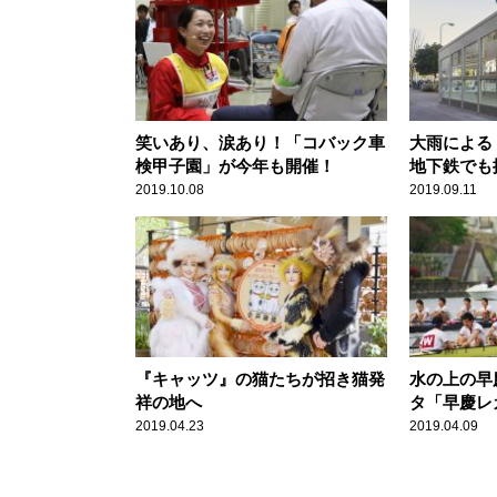
笑いあり、涙あり！「コバック車
大雨による
検甲子園」が今年も開催！
地下鉄でも
備とは？
2019.10.08
2019.09.11
『キャッツ』の猫たちが招き猫発
水の上の早
祥の地へ
タ「早慶レ
2019.04.23
2019.04.09