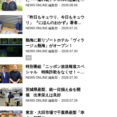
り継ぐ男性
NEWS ONLINE 編集部
2026.08.06
「昨日もキュウリ、今日もキュウ
リ」 『にほんのおかず』著者が
見つけた家庭料理の知恵
NEWS ONLINE 編集部
2026.07.31
熱海に新リゾートホテル「ヴィラ
ージュ熱海」がオープン！
NEWS ONLINE 編集部
2026.07.30
AD
特別番組「ニッポン放送報道スペ
シャル 特殊詐欺をなくせ！～被
害者・加害者・警視庁が語るトク
NEWS ONLINE 編集部
2026.07.30
リュウの実態～」放送
茨城県産梨、統一目揃え会を開
催 出来栄えは良好
NEWS ONLINE 編集部
2026.07.29
東京・大田市場で千葉県産梨「幸