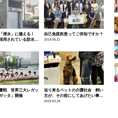
「浸水」に備える！
自己免疫疾患ってご存知ですか？
採用されている防水設
2019.06.21
慶戦 世界三大レガッ
迫り来るペットの介護社会 飼い
ガッタ」開催
主が、その前にしてあげたい事と
は
2019.03.29