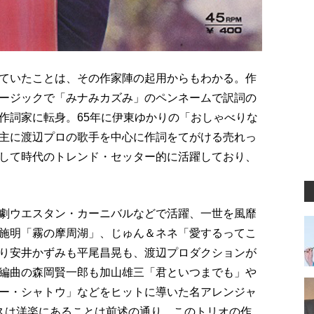
ていたことは、その作家陣の起用からもわかる。作
ージックで「みナみカズみ」のペンネームで訳詞の
作詞家に転身。65年に伊東ゆかりの「おしゃべりな
主に渡辺プロの歌手を中心に作詞をてがける売れっ
して時代のトレンド・セッター的に活躍しており、
劇ウエスタン・カーニバルなどで活躍、一世を風靡
施明「霧の摩周湖」、じゅん＆ネネ「愛するってこ
り安井かずみも平尾昌晃も、渡辺プロダクションが
編曲の森岡賢一郎も加山雄三「君といつまでも」や
ー・シャトウ」などをヒットに導いた名アレンジャ
スは洋楽にあることは前述の通り。このトリオの作