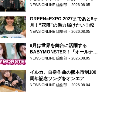
ー『アナスタシア』を紹介
NEWS ONLINE 編集部
2026.08.05
GREEN×EXPO 2027まであと8ヶ
月！“花博”の魅力届けたい！#2
NEWS ONLINE 編集部
2026.08.05
9月は世界を舞台に活躍する
BABYMONSTER！『オールナイ
トニッポンPODCAST』月替わり
NEWS ONLINE 編集部
2026.08.05
パーソナリティ
イルカ、自身作曲の熊本市制100
周年記念ソングをオンエア
NEWS ONLINE 編集部
2026.08.04