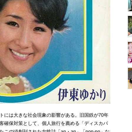
トには大きな社会現象の影響がある。旧国鉄が70年
客確保対策として、個人旅行を薦める「ディスカバ
の頃創刊された女性誌「an・an」「non-no」な