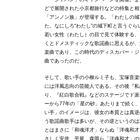
どで展開された小京都旅行などの特集と相
「アンノン族」が登場する。「わたしの城
た。なにしろ“わたし”の城下町と言うぐ
若い女性（わたし）の目で見て体験する、
くとドメスティックな歌謡曲に思えるが、
楽曲であり、この時代のディスカバー・ジ
曲であったのだ。
そして、歌い手の小柳ルミ子も、宝塚音楽
には洋風志向の芸能人である。その後『私
り、『紅白歌合戦』などのステージでド派
ーから77年の「星の砂」あたりまで続く
い手」のイメージは、彼女の本質とは真逆
う歌謡曲歌手は多いが、その逆というのは
とはまさに「和魂洋才」ならぬ「洋魂和才
さしく安井、平尾、森岡ら「洋魂和才」の