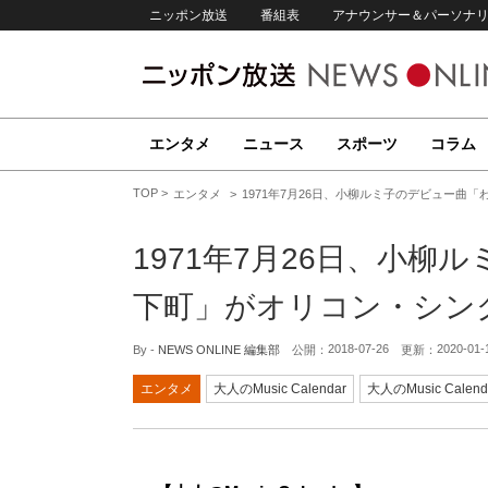
ニッポン放送
番組表
アナウンサー＆パーソナ
エンタメ
ニュース
スポーツ
コラム
TOP
エンタメ
1971年7月26日、小柳ルミ子のデビュー曲
1971年7月26日、小
下町」がオリコン・シン
2018-07-26
2020-01-
By -
NEWS ONLINE 編集部
公開：
更新：
エンタメ
大人のMusic Calendar
大人のMusic Calend