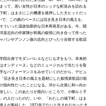
まって、若い女性が日本のシックな町並みを訪れる
下町」はまさにこの機運を後押しした大ヒットだっ
らいで、この曲のベースには旧き良き日本の風土を、
そういった温故知新的な日本再発見がある。今、聴
洋楽志向の作家陣が和風の叙情に向き合って作った
ャパンやアンノン族の志向とぴったり合致する歌謡
学院出身でモダンバレエなどにも才をもつ、本来的
はオンディーヌ』などのミュージカルで当たりを取
手なパフォーマンスをみせていくのだから、デビュ
、「旧き良き日本の風土を題材にした叙情派歌謡の歌
の指向性だったことになる。洋から次第に和へ向か
珍しい。このあたりが面白いところで、小柳ルミ子
」の人だったのだ。いや、「わたしの城下町」はま
達人が集結した、1971年でないと生まれなかった大