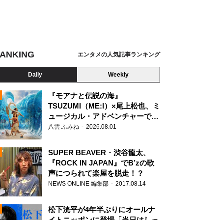
ANKING
エンタメの人気記事ランキング
Daily
Weekly
『モアナと伝説の海』
TSUZUMI（ME:I）×尾上松也、ミ
ュージカル・アドベンチャーで美
N
声を響かせる
八雲 ふみね
2026.08.01
SUPER BEAVER・渋谷龍太、
『ROCK IN JAPAN』でB’zの歌
声につられて楽屋を脱走！？
NEWS ONLINE 編集部
2017.08.14
松下洸平が4年半ぶりにオールナ
イトニッポンに登場「当日はしっ