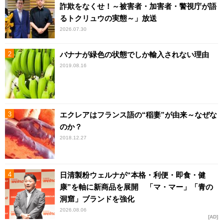
詐欺をなくせ！～被害者・加害者・警視庁が語
るトクリュウの実態～」放送
2026.07.30
バナナが緑色の状態でしか輸入されない理由
2019.08.16
エクレアはフランス語の“稲妻”が由来～なぜな
のか？
2018.12.27
日清製粉ウェルナが“本格・利便・即食・健
康”を軸に新商品を展開 「マ・マー」「青の
洞窟」ブランドを強化
2026.08.06
AD