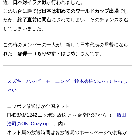
選、
日本対イラク戦
が行われました。
この試合に勝てば
日本は初めてのワールドカップ出場
でし
たが、
終了直前に同点
にされてしまい、そのチャンスを逃
してしまいました。
この時のメンバーの一人が、新しく日本代表の監督になら
れた、
森保一（もりやす・はじめ）
さんです。
スズキ・ハッピーモーニング 鈴木杏樹のいってらっし
ゃい
ニッポン放送ほか全国ネット
FM93AM1242ニッポン放送 月～金 朝7:37から（「
飯田
浩司のOK! Cozy up！
」内）
ネット局の放送時間は各放送局のホームページでお確か