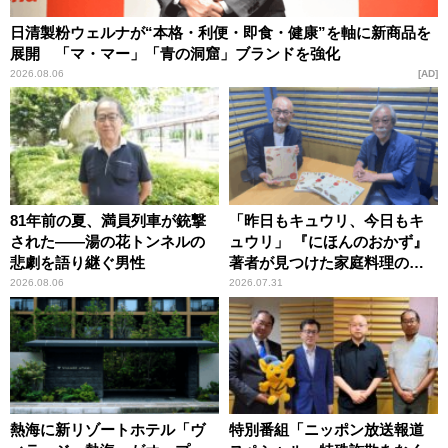
日清製粉ウェルナが“本格・利便・即食・健康”を軸に新商品を
展開 「マ・マー」「青の洞窟」ブランドを強化
2026.08.06
AD
81年前の夏、満員列車が銃撃
「昨日もキュウリ、今日もキ
された――湯の花トンネルの
ュウリ」 『にほんのおかず』
悲劇を語り継ぐ男性
著者が見つけた家庭料理の知
恵
2026.08.06
2026.07.31
熱海に新リゾートホテル「ヴ
特別番組「ニッポン放送報道