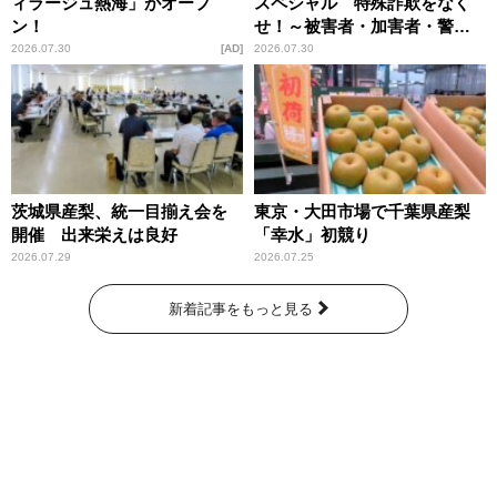
ィラージュ熱海」がオープ
スペシャル 特殊詐欺をなく
ン！
せ！～被害者・加害者・警視
庁が語るトクリュウの実態
2026.07.30
AD
2026.07.30
～」放送
茨城県産梨、統一目揃え会を
東京・大田市場で千葉県産梨
開催 出来栄えは良好
「幸水」初競り
2026.07.29
2026.07.25
新着記事をもっと見る