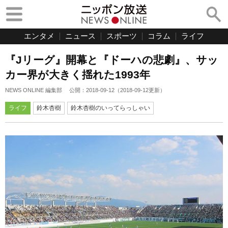
エンタメ
ニュース
スポーツ
コラム
ライフ
『Jリーグ』開幕と『ドーハの悲劇』、サッ
カー界が大きく揺れた1993年
NEWS ONLINE 編集部
公開：
2018-09-12
（
2018-09-12
更新）
ライフ
鈴木杏樹
鈴木杏樹のいってらっしゃい