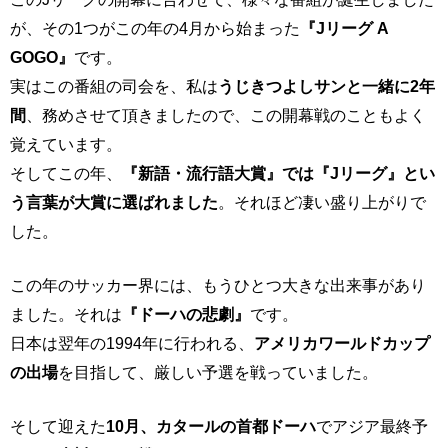
が、その1つがこの年の4月から始まった
『Jリーグ A
GOGO』
です。
実はこの番組の司会を、私は
うじきつよしサンと一緒に2年
間
、務めさせて頂きましたので、この開幕戦のこともよく
覚えています。
そしてこの年、
『新語・流行語大賞』では『Jリーグ』とい
う言葉が大賞に選ばれました
。それほど凄い盛り上がりで
した。
この年のサッカー界には、もうひとつ大きな出来事があり
ました。それは
『ドーハの悲劇』
です。
日本は翌年の1994年に行われる、
アメリカワールドカップ
の出場
を目指して、厳しい予選を戦っていました。
そして迎えた
10月、カタールの首都ドーハ
でアジア最終予