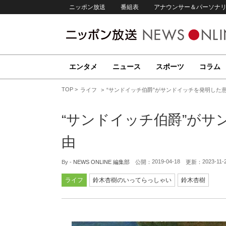
ニッポン放送
番組表
アナウンサー＆パーソナ
エンタメ
ニュース
スポーツ
コラム
TOP
ライフ
“サンドイッチ伯爵”がサンドイッチを発明した
“サンドイッチ伯爵”が
由
2019-04-18
2023-11-
By -
NEWS ONLINE 編集部
公開：
更新：
ライフ
鈴木杏樹のいってらっしゃい
鈴木杏樹