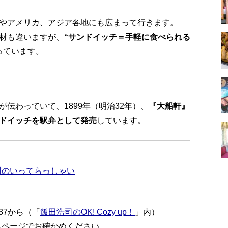
やアメリカ、アジア各地にも広まって行きます。
材も違いますが、
“サンドイッチ＝手軽に食べられる
っています。
伝わっていて、1899年（明治32年）、
『大船軒』
ドイッチを駅弁として発売
しています。
樹のいってらっしゃい
:37から（「
飯田浩司のOK! Cozy up！
」内）
ムページでお確かめください。