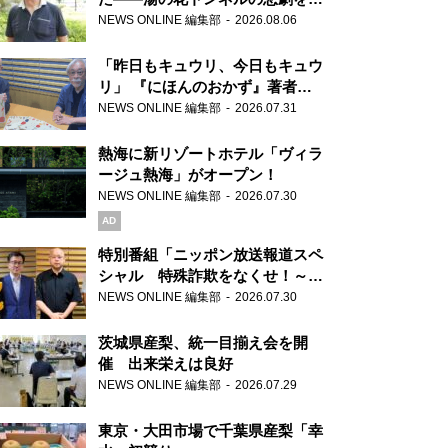
り継ぐ男性
NEWS ONLINE 編集部
2026.08.06
「昨日もキュウリ、今日もキュウ
リ」 『にほんのおかず』著者が
見つけた家庭料理の知恵
NEWS ONLINE 編集部
2026.07.31
熱海に新リゾートホテル「ヴィラ
ージュ熱海」がオープン！
NEWS ONLINE 編集部
2026.07.30
AD
特別番組「ニッポン放送報道スペ
シャル 特殊詐欺をなくせ！～被
害者・加害者・警視庁が語るトク
NEWS ONLINE 編集部
2026.07.30
リュウの実態～」放送
茨城県産梨、統一目揃え会を開
催 出来栄えは良好
NEWS ONLINE 編集部
2026.07.29
東京・大田市場で千葉県産梨「幸