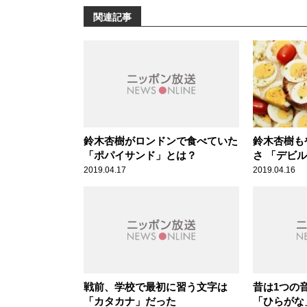
関連記事
鈴木杏樹がロンドンで食べていた
鈴木杏樹も
「ポパイサンド」とは？
さ 「デビ
2019.04.17
2019.04.16
戦前、学校で最初に習う文字は
昔は1つの
「カタカナ」だった
「ひらがな