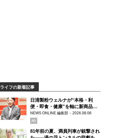
ライフの新着記事
日清製粉ウェルナが“本格・利
便・即食・健康”を軸に新商品を
展開 「マ・マー」「青の洞窟」
NEWS ONLINE 編集部
2026.08.06
ブランドを強化
AD
81年前の夏、満員列車が銃撃され
た――湯の花トンネルの悲劇を語