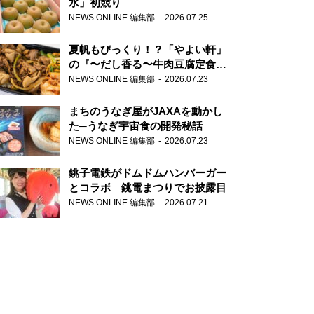
水」初競り
NEWS ONLINE 編集部
2026.07.25
夏帆もびっくり！？「やよい軒」
の『〜だし香る〜牛肉豆腐定食』
が香り高すぎる
NEWS ONLINE 編集部
2026.07.23
まちのうなぎ屋がJAXAを動かし
た─うなぎ宇宙食の開発秘話
NEWS ONLINE 編集部
2026.07.23
銚子電鉄がドムドムハンバーガー
とコラボ 銚電まつりでお披露目
NEWS ONLINE 編集部
2026.07.21