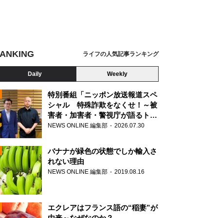
ANKING
ライフの人気記事ランキング
Daily
Weekly
特別番組「ニッポン放送報道スペ
シャル 特殊詐欺をなくせ！～被
害者・加害者・警視庁が語るトク
N
リュウの実態～」放送
NEWS ONLINE 編集部
2026.07.30
AD
バナナが緑色の状態でしか輸入さ
れない理由
NEWS ONLINE 編集部
2019.08.16
N
エクレアはフランス語の“稲妻”が
由来～なぜなのか？