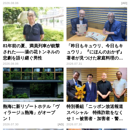
2026.08.06
AD
81年前の夏、満員列車が銃撃
「昨日もキュウリ、今日もキ
された――湯の花トンネルの
ュウリ」 『にほんのおかず』
悲劇を語り継ぐ男性
著者が見つけた家庭料理の知
恵
2026.08.06
2026.07.31
熱海に新リゾートホテル「ヴ
特別番組「ニッポン放送報道
ィラージュ熱海」がオープ
スペシャル 特殊詐欺をなく
ン！
せ！～被害者・加害者・警視
庁が語るトクリュウの実態
2026.07.30
AD
2026.07.30