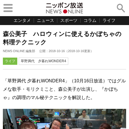
エンタメ
ニュース
スポーツ
コラム
ライフ
森公美子 ハロウィンに使えるかぼちゃの
料理テクニック
NEWS ONLINE 編集部
公開：
2018-10-16
（
2018-10-16
更新）
ライフ
草野満代 夕暮れWONDER4
「草野満代 夕暮れWONDER4」（10月16日放送）ではグル
メな歌手・モリクミこと、森公美子が出演し、『かぼち
ゃ』の調理のマル秘テクニックを解説した。