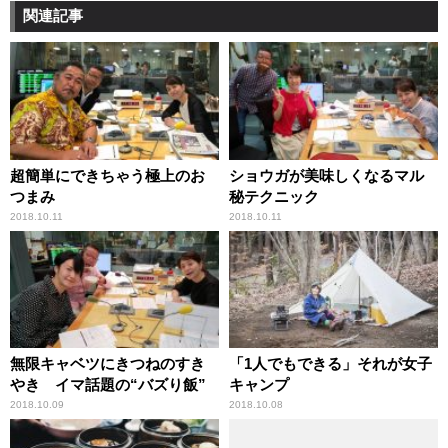
関連記事
超簡単にできちゃう極上のお
ショウガが美味しくなるマル
つまみ
秘テクニック
2018.10.11
2018.10.11
無限キャベツにきつねのすき
「1人でもできる」それが女子
やき イマ話題の“バズり飯”
キャンプ
2018.10.09
2018.10.08