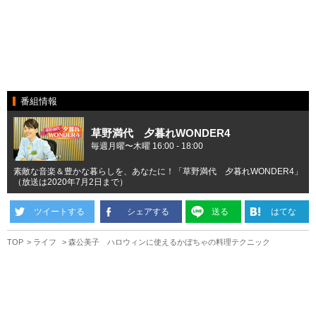
番組情報
草野満代 夕暮れWONDER4
毎週月曜〜木曜 16:00 - 18:00
素敵な音楽＆豊かな暮らしを、あなたに！「草野満代 夕暮れWONDER4」
（放送は2020年7月2日まで）
ツイートする
シェアする
送る
はてな
TOP
ライフ
森公美子 ハロウィンに使えるかぼちゃの料理テクニック