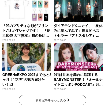
「私のプリティな顔がプリン
ダイアモンド✡ユカイ、「夏休
トされたTシャツです！」『長
みに読んでみて」世界的ベス
浜広奈 天下無双』初の番組グ
トセラー『アナスタシア』を
ッズ発売
紹介
2026.08.05
2026.08.05
GREEN×EXPO 2027まであと8
9月は世界を舞台に活躍する
ヶ月！“花博”の魅力届けた
BABYMONSTER！『オールナ
い！#2
イトニッポンPODCAST』月替
わりパーソナリティ
2026.08.05
2026.08.05
新着記事をもっと見る