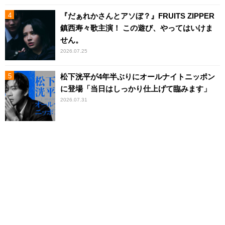
『だぁれかさんとアソぼ？』FRUITS ZIPPER
鎮西寿々歌主演！ この遊び、やってはいけま
せん。
2026.07.25
松下洸平が4年半ぶりにオールナイトニッポン
に登場「当日はしっかり仕上げて臨みます」
2026.07.31