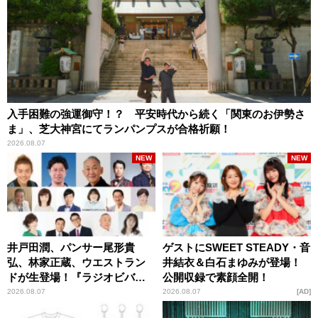
入手困難の強運御守！？ 平安時代から続く「関東のお伊勢さ
ま」、芝大神宮にてランパンプスが合格祈願！
2026.08.07
NEW
NEW
井戸田潤、パンサー尾形貴
ゲストにSWEET STEADY・音
弘、林家正蔵、ウエストラン
井結衣＆白石まゆみが登場！
ドが生登場！『ラジオビバリ
公開収録で素顔全開！
ー昼ズ』
2026.08.07
2026.08.07
AD