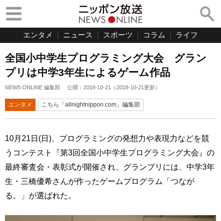
エンタメ
ニュース
スポーツ
コラム
ライフ
全国小中学生プログラミング大会 グラン
プリは中学3年生によるゲーム作品
NEWS ONLINE 編集部
公開：
2018-10-21
（
2018-10-21
更新）
エンタメ
こちら「allnightnippon.com」編集部
10月21日(日)、プログラミングの発想力や表現力などを競
うコンテスト『第3回全国小中学生プログラミング大会』の
最終審査会・表彰式が開催され、グランプリには、中学3年
生・三橋優希さんが作ったゲームプログラム「つなが
る。」が選ばれた。