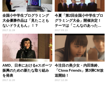
全国小中学生プログラミング
今夏「第2回全国小中学生プロ
大会優勝作品は「見たことも
グラミング大会」開催決定！
ないドラえもん」！？
テーマは「こんなのあったら
いいな。」
2017.11.28
2017.03.13
AMD、日本におけるeスポーツ
今注目の美少女・内田珠鈴、
振興のための新たな取り組み
「Clova Friends」第3弾CM放
を発表
送開始！
2017.11.20
2017.12.26