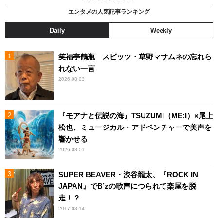
エンタメの人気記事ランキング
Daily
Weekly
笑福亭鶴瓶 スピッツ・草野マサムネの忘れら
れない一言
2026.08.03
『モアナと伝説の海』TSUZUMI（ME:I）×尾上
松也、ミュージカル・アドベンチャーで美声を
響かせる
2026.08.01
SUPER BEAVER・渋谷龍太、『ROCK IN
JAPAN』でB’zの歌声につられて楽屋を脱
走！？
2017.08.14