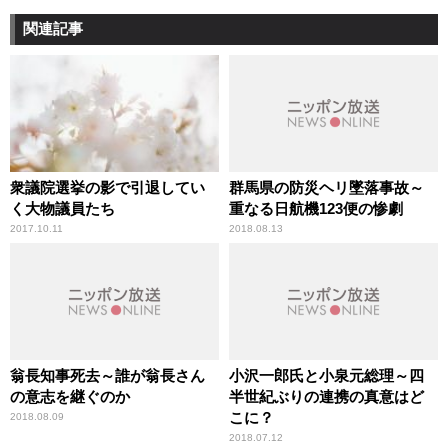
関連記事
衆議院選挙の影で引退してい
群馬県の防災ヘリ墜落事故～
く大物議員たち
重なる日航機123便の惨劇
2017.10.11
2018.08.13
翁長知事死去～誰が翁長さん
小沢一郎氏と小泉元総理～四
の意志を継ぐのか
半世紀ぶりの連携の真意はど
こに？
2018.08.09
2018.07.12