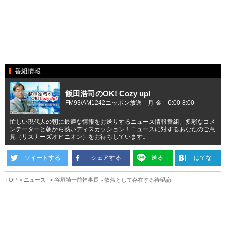
番組情報
飯田浩司のOK! Cozy up!
FM93/AM1242ニッポン放送 月-金 6:00-8:00
忙しい現代人の朝に最適な情報をお送りするニュース情報番組。多彩なコメ
ンテーターと朝から熱いディスカッション！ニュースに対するあなたのご意
見（リスナーズオピニオン）をお待ちしています。
ツイートする
シェアする
送る
はてな
TOP
ニュース
谷垣禎一前幹事長～依然として存在する待望論