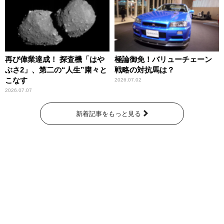
再び偉業達成！ 探査機「はや
極論御免！バリューチェーン
ぶさ2」、第二の“人生”粛々と
戦略の対抗馬は？
こなす
2026.07.02
2026.07.07
新着記事をもっと見る