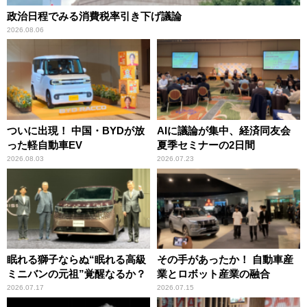
政治日程でみる消費税率引き下げ議論
2026.08.06
ついに出現！ 中国・BYDが放
AIに議論が集中、経済同友会
った軽自動車EV
夏季セミナーの2日間
2026.08.03
2026.07.23
眠れる獅子ならぬ“眠れる高級
その手があったか！ 自動車産
ミニバンの元祖”覚醒なるか？
業とロボット産業の融合
2026.07.17
2026.07.15