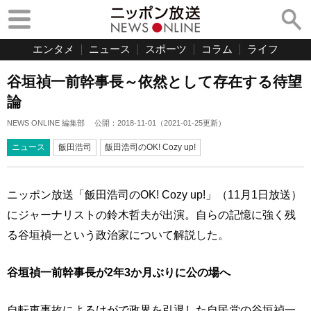
エンタメ
ニュース
スポーツ
コラム
ライフ
谷垣禎一前幹事長～依然として存在する待望
論
NEWS ONLINE 編集部
公開：
2018-11-01
（
2021-01-25
更新）
ニュース
飯田浩司
飯田浩司のOK! Cozy up!
ニッポン放送「飯田浩司のOK! Cozy up!」（11月1日放送）
にジャーナリストの鈴木哲夫が出演。自らの記憶に強く残
る谷垣禎一という政治家について解説した。
谷垣禎一前幹事長が2年3か月ぶりに公の場へ
自転車事故によるけがで政界を引退した自民党の谷垣禎一