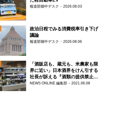
報道部畑中デスク
2026.08.03
政治日程でみる消費税率引き下げ
議論
報道部畑中デスク
2026.08.06
N
「酒販店も、蔵元も、米農家も限
界に近い」日本酒界をけん引する
社長が訴える『酒類の提供禁止』
N
策の大打撃
NEWS ONLINE 編集部
2021.06.08