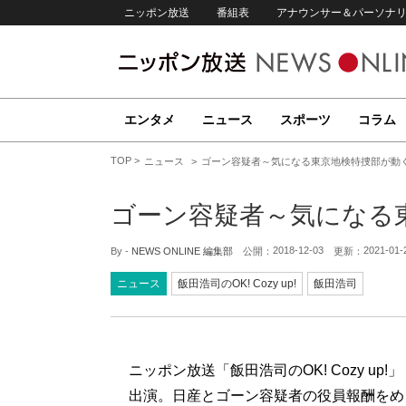
ニッポン放送
番組表
アナウンサー＆パーソナ
エンタメ
ニュース
スポーツ
コラム
TOP
ニュース
ゴーン容疑者～気になる東京地検特捜部が動
ゴーン容疑者～気になる
2018-12-03
2021-01-
By -
NEWS ONLINE 編集部
公開：
更新：
ニュース
飯田浩司のOK! Cozy up!
飯田浩司
ニッポン放送「飯田浩司のOK! Cozy u
出演。日産とゴーン容疑者の役員報酬をめ