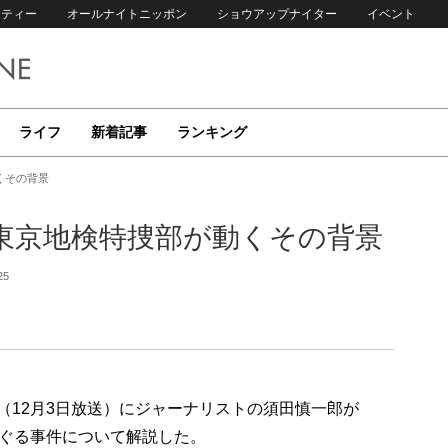
リティー
オールナイトニッポン
ショウアップナイター
イベント
ライフ
新着記事
ランキング
くその背景
東京地検特捜部が動くその背景
25
p!」（12月3日放送）にジャーナリストの須田慎一郎が
ぐる事件について解説した。