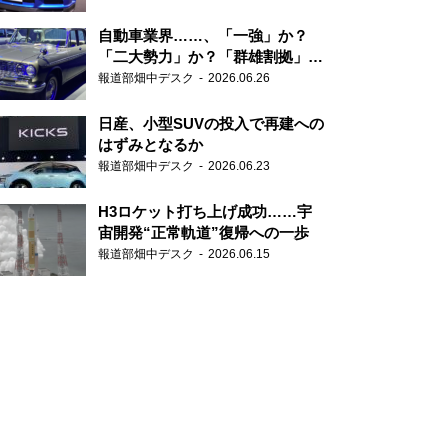
自動車業界……、「一強」か？
「二大勢力」か？「群雄割拠」
か？
報道部畑中デスク
2026.06.26
日産、小型SUVの投入で再建への
はずみとなるか
報道部畑中デスク
2026.06.23
H3ロケット打ち上げ成功……宇
宙開発“正常軌道”復帰への一歩
報道部畑中デスク
2026.06.15