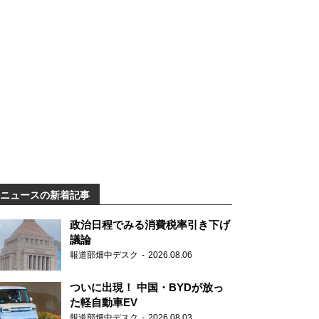
ニュースの新着記事
政治日程でみる消費税率引き下げ
議論
報道部畑中デスク
2026.08.06
ついに出現！ 中国・BYDが放っ
た軽自動車EV
報道部畑中デスク
2026.08.03