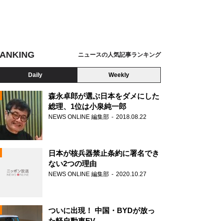
ANKING
ニュースの人気記事ランキング
Daily
Weekly
森永卓郎が選ぶ日本をダメにした
総理、1位は小泉純一郎
NEWS ONLINE 編集部
2018.08.22
N
日本が核兵器禁止条約に署名でき
ない2つの理由
NEWS ONLINE 編集部
2020.10.27
ついに出現！ 中国・BYDが放っ
た軽自動車EV