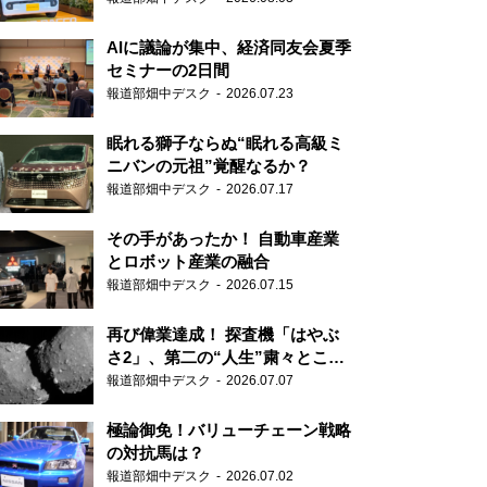
AIに議論が集中、経済同友会夏季
セミナーの2日間
報道部畑中デスク
2026.07.23
眠れる獅子ならぬ“眠れる高級ミ
ニバンの元祖”覚醒なるか？
報道部畑中デスク
2026.07.17
その手があったか！ 自動車産業
とロボット産業の融合
報道部畑中デスク
2026.07.15
再び偉業達成！ 探査機「はやぶ
さ2」、第二の“人生”粛々とこな
す
報道部畑中デスク
2026.07.07
極論御免！バリューチェーン戦略
の対抗馬は？
報道部畑中デスク
2026.07.02