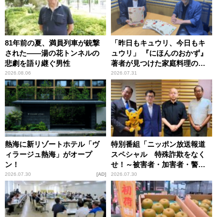
81年前の夏、満員列車が銃撃
「昨日もキュウリ、今日もキ
された――湯の花トンネルの
ュウリ」 『にほんのおかず』
悲劇を語り継ぐ男性
著者が見つけた家庭料理の知
恵
2026.08.06
2026.07.31
熱海に新リゾートホテル「ヴ
特別番組「ニッポン放送報道
ィラージュ熱海」がオープ
スペシャル 特殊詐欺をなく
ン！
せ！～被害者・加害者・警視
庁が語るトクリュウの実態
2026.07.30
AD
2026.07.30
～」放送