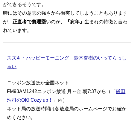
ができるそうです。
時にはその意志の強さから衝突してしまうこともあります
が、
正直者で義理堅い
のが、
『亥年』
生まれの特徴と言わ
れています。
スズキ・ハッピーモーニング 鈴木杏樹のいってらっし
ゃい
ニッポン放送ほか全国ネット
FM93AM1242ニッポン放送 月～金 朝7:37から（「
飯田
浩司のOK! Cozy up！
」内）
ネット局の放送時間は各放送局のホームページでお確か
めください。