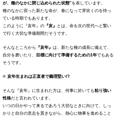
が、種のなかに閉じ込められた状態”
を表しています。
種のなかに宿った新たな命が、春になって芽吹くのを待っ
ている時期でもあります。
このように『亥年』の
『亥』
とは、命を次の世代へと繋い
で行く大切な準備期間だそうです。
そんなところから
『亥年』
は、新たな種の成長に備えて、
自分を磨いたり、
目標に向けて準備するための1年
でもある
そうです。
亥年生まれは
正直者で義理堅い!?
そんな『亥年』に生まれた方は、何事に於いても
粘り強い
性格
だと言われています。
いつの日かやって来るであろう大切なときに向けて、しっ
かりと自分の意志を貫きながら、熱心に物事を進めること