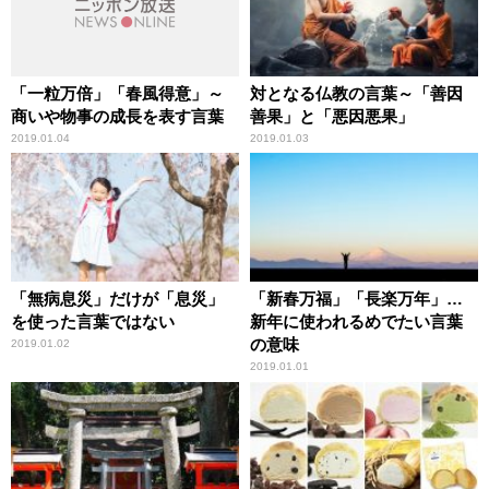
「一粒万倍」「春風得意」～
対となる仏教の言葉～「善因
商いや物事の成長を表す言葉
善果」と「悪因悪果」
2019.01.04
2019.01.03
「無病息災」だけが「息災」
「新春万福」「長楽万年」…
を使った言葉ではない
新年に使われるめでたい言葉
の意味
2019.01.02
2019.01.01