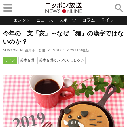
エンタメ
ニュース
スポーツ
コラム
ライフ
今年の干支「亥」～なぜ「猪」の漢字ではな
いのか？
NEWS ONLINE 編集部
公開：
2019-01-07
（
2023-11-20
更新）
ライフ
鈴木杏樹
鈴木杏樹のいってらっしゃい