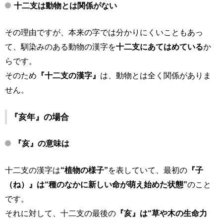
十二支は動物とは関係がない
その理由ですが、本来の字では分かりにくいこともあっ
て、馴染みのある動物の漢字を
十二支にあてはめている
か
らです。
そのため
『十二支の漢字』
は、動物とは全く関係がありま
せん。
『
亥年
』の場合
『
亥
』の意味は
十二支の漢字は
“植物の様子”
を表していて、最初の
『子
（ね）』は“種のなかに新しい命が萌え始めた状態”
のこと
です。
それに対して、十二支の最後の
『亥』は“草や木の生命力