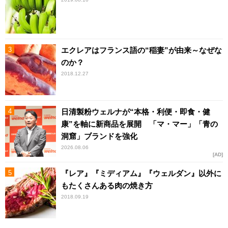
エクレアはフランス語の“稲妻”が由来～なぜな
のか？
2018.12.27
日清製粉ウェルナが“本格・利便・即食・健
康”を軸に新商品を展開 「マ・マー」「青の
洞窟」ブランドを強化
2026.08.06
AD
『レア』『ミディアム』『ウェルダン』以外に
もたくさんある肉の焼き方
2018.09.19