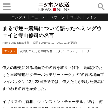
エンタメ
ニュース
スポーツ
コラム
ライフ
まるで逆～競馬について語ったヘミングウ
ェイと寺山修司の名言
NEWS ONLINE 編集部
公開：
2019-01-12
（
2021-01-24
更新）
エンタメ
高嶋ひでたけと里崎智也 サタデーバッテリートーク
偉人の歴史に残る場面での名言を取り上げる「高嶋ひでた
けと里崎智也サタデーバッテリートーク」の“名言名場面プ
レイバック”。12月22日放送では、偉人たちが残した競馬に
まつわる名言を紹介した。
イギリスの元首相、ウィンストン・チャーチル。彼は、何