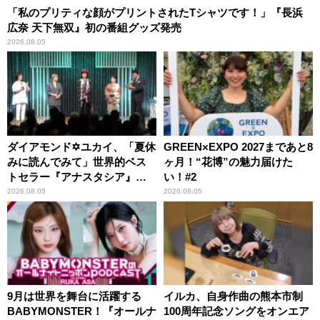
「私のプリティな顔がプリントされたTシャツです！」『長浜
広奈 天下無双』初の番組グッズ発売
2026.08.05
ダイアモンド✡ユカイ、「夏休
GREEN×EXPO 2027まであと8
みに読んでみて」世界的ベス
ヶ月！“花博”の魅力届けた
トセラー『アナスタシア』を
い！#2
紹介
2026.08.05
2026.08.05
9月は世界を舞台に活躍する
イルカ、自身作曲の熊本市制
BABYMONSTER！『オールナ
100周年記念ソングをオンエア