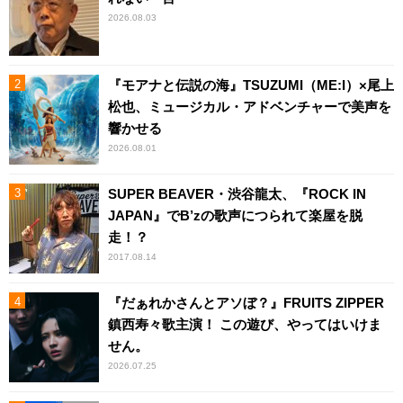
2026.08.03
『モアナと伝説の海』TSUZUMI（ME:I）×尾上
松也、ミュージカル・アドベンチャーで美声を
響かせる
2026.08.01
SUPER BEAVER・渋谷龍太、『ROCK IN
JAPAN』でB’zの歌声につられて楽屋を脱
走！？
2017.08.14
『だぁれかさんとアソぼ？』FRUITS ZIPPER
鎮西寿々歌主演！ この遊び、やってはいけま
せん。
2026.07.25