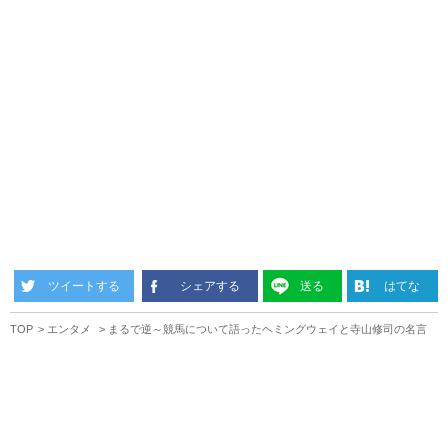
ツイートする
シェアする
送る
はてな
TOP
エンタメ
まるで逆～競馬について語ったヘミングウェイと寺山修司の名言