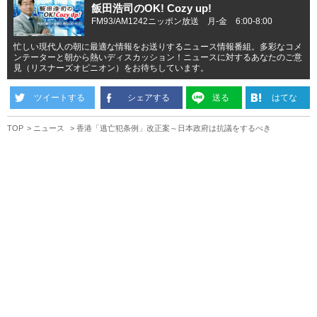
飯田浩司のOK! Cozy up!
FM93/AM1242ニッポン放送 月-金 6:00-8:00
忙しい現代人の朝に最適な情報をお送りするニュース情報番組。多彩なコメ
ンテーターと朝から熱いディスカッション！ニュースに対するあなたのご意
見（リスナーズオピニオン）をお待ちしています。
ツイートする
シェアする
送る
はてな
TOP
ニュース
香港「逃亡犯条例」改正案～日本政府は抗議をするべき