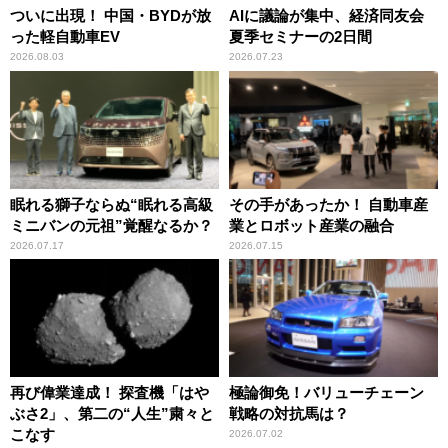
ついに出現！ 中国・BYDが放
AIに議論が集中、経済同友会
った軽自動車EV
夏季セミナーの2日間
2026.08.03
2026.07.23
眠れる獅子ならぬ“眠れる高級
その手があったか！ 自動車産
ミニバンの元祖”覚醒なるか？
業とロボット産業の融合
2026.07.17
2026.07.15
再び偉業達成！ 探査機「はや
極論御免！バリューチェーン
ぶさ2」、第二の“人生”粛々と
戦略の対抗馬は？
こなす
2026.07.02