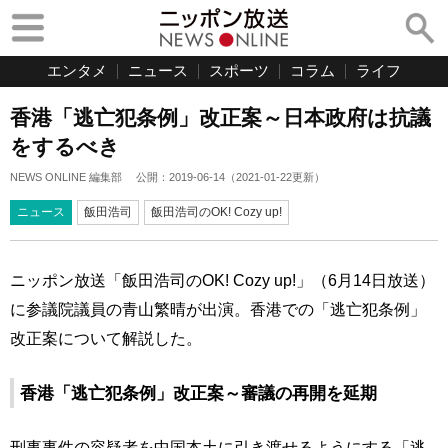
エンタメ
ニュース
スポーツ
コラム
ライフ
香港「逃亡犯条例」改正案～日本政府は抗議
をするべき
NEWS ONLINE 編集部
公開：
2019-06-14
（
2021-01-22
更新）
ニュース
飯田浩司
飯田浩司のOK! Cozy up!
ニッポン放送「飯田浩司のOK! Cozy up!」（6月14日放送）
に参議院議員の青山繁晴が出演。香港での「逃亡犯条例」
改正案について解説した。
香港「逃亡犯条例」改正案～審議の再開を延期
刑事事件の容疑者を中国本土に引き渡せるようにする「逃