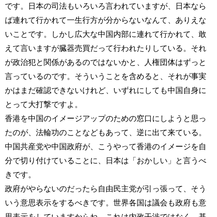
です。日本の司法もいろいろ言われていますが、日本なら
ば連れて行かれて一生行方が分からないなんて、ありえな
いことです。しかし広大な中国内部に連れて行かれて、敢
えて言いますが臓器売買だって行われたりしている。それ
が政治犯と関係があるのではないかと、人権団体はずっと
言っているのです。そういうことを含めると、それが事実
かはまだ確認できないけれど、いずれにしても中国自身に
とって大打撃ですよ。
香港を中国のイメージアップのための窓口にしようと思っ
たのが、法輪功のことなどもあって、逆に出て来ている。
中国共産党や中国政府が、こうやって香港のイメージを自
分で切り付けていることに、日本は「おかしい」と言うべ
きです。
政府がやらないのだったら自由民主党が引っ張って、そう
いう意思表示をするべきです。世界各国は議会も政府も意
思表示をしていますからね。これは内政干渉ではなく、基