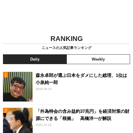
RANKING
ニュースの人気記事ランキング
Daily
Weekly
森永卓郎が選ぶ日本をダメにした総理、1位は
小泉純一郎
2018.08.22
「外為特会の含み益約37兆円」を経済対策の財
源にできる「根拠」 高橋洋一が解説
2022.10.12