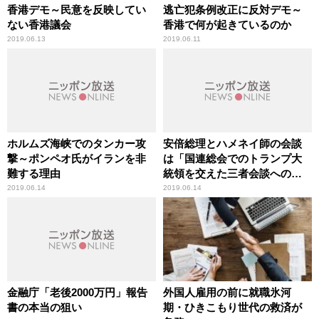
香港デモ～民意を反映してい
逃亡犯条例改正に反対デモ～
ない香港議会
香港で何が起きているのか
2019.06.13
2019.06.11
ホルムズ海峡でのタンカー攻
安倍総理とハメネイ師の会談
撃～ポンペオ氏がイランを非
は「国連総会でのトランプ大
難する理由
統領を交えた三者会談への模
索」
2019.06.14
2019.06.14
金融庁「老後2000万円」報告
外国人雇用の前に就職氷河
書の本当の狙い
期・ひきこもり世代の救済が