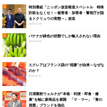
特別番組「ニッポン放送報道スペシャル 特殊
詐欺をなくせ！～被害者・加害者・警視庁が語
るトクリュウの実態～」放送
2026.07.30
バナナが緑色の状態でしか輸入されない理由
2019.08.16
エクレアはフランス語の“稲妻”が由来～なぜな
のか？
2018.12.27
日清製粉ウェルナが“本格・利便・即食・健
康”を軸に新商品を展開 「マ・マー」「青の
洞窟」ブランドを強化