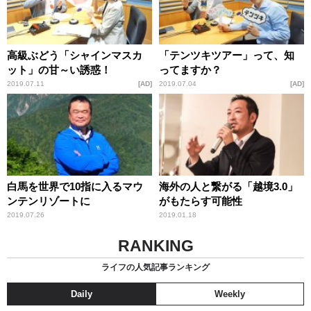
高級ぶどう「シャインマスカ
「テンツキツアー」って、知
ット」の甘～い誘惑！
ってますか？
2019.07.11
AD
2019.07.04
AD
白馬を世界で10指に入るマウ
海外の人と繋がる「越境3.0」
ンテンリゾートに
がもたらす可能性
2019.07.26
2019.01.18
RANKING
ライフの人気記事ランキング
Daily
Weekly