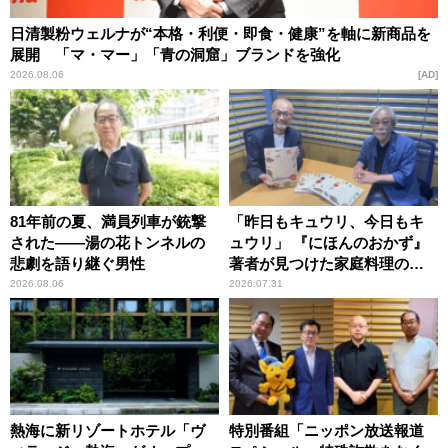
日清製粉ウェルナが“本格・利便・即食・健康”を軸に新商品を
展開 「マ・マー」「青の洞窟」ブランドを強化
2026.08.06
AD
81年前の夏、満員列車が銃撃
「昨日もキュウリ、今日もキ
された――湯の花トンネルの
ュウリ」 『にほんのおかず』
悲劇を語り継ぐ男性
著者が見つけた家庭料理の知
恵
2026.08.06
2026.07.31
熱海に新リゾートホテル「ヴ
特別番組「ニッポン放送報道