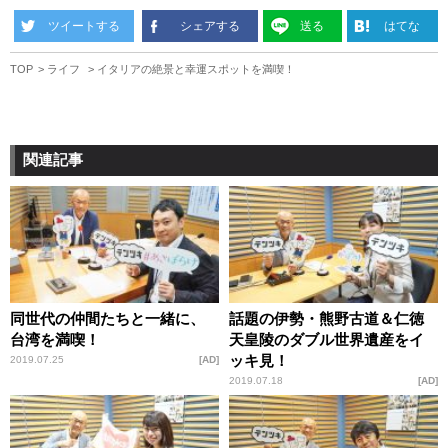
ツイートする
シェアする
送る
はてな
TOP
ライフ
イタリアの絶景と幸運スポットを満喫！
関連記事
同世代の仲間たちと一緒に、
話題の伊勢・熊野古道＆仁徳
台湾を満喫！
天皇陵のダブル世界遺産をイ
ッキ見！
2019.07.25
AD
2019.07.18
AD