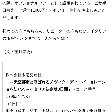
の際、オプショナルツアーとして設定されている「ピサ半
日観光」（通常11000円）が何と！ 無料でお楽しみいた
だけます。
初めての方はもちろん、リピーターの方もぜひ、イタリア
の旅を“テンツキ”で楽しんでみては？
（文・望月崇史）
株式会社阪急交通社
「～天空都市と呼ばれるチヴィタ・ディ・バニョレージ
ョを訪ねる～イタリア決定版8日間」
（コース番号
E796Z/HY/X）
（1日目）
東京（成田／羽田）出発～ヨーロッパの空港で乗り継ぎ