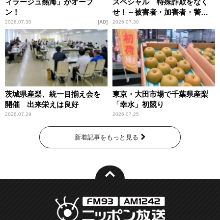
ィラージュ熱海」がオープ
スペシャル 特殊詐欺をなく
ン！
せ！～被害者・加害者・警視
庁が語るトクリュウの実態
2026.07.30
AD
2026.07.30
～」放送
茨城県産梨、統一目揃え会を
東京・大田市場で千葉県産梨
開催 出来栄えは良好
「幸水」初競り
2026.07.29
2026.07.25
新着記事をもっと見る