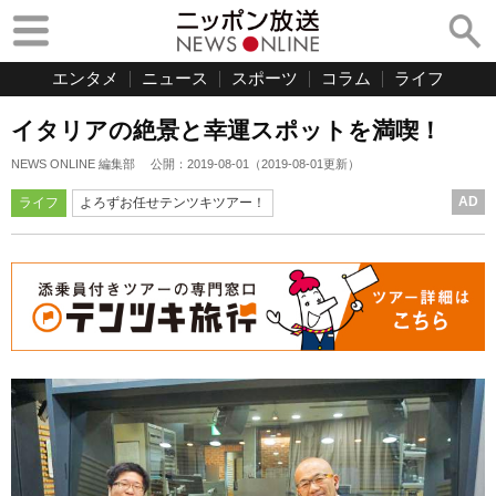
エンタメ
ニュース
スポーツ
コラム
ライフ
イタリアの絶景と幸運スポットを満喫！
NEWS ONLINE 編集部
公開：
2019-08-01
（
2019-08-01
更新）
AD
ライフ
よろずお任せテンツキツアー！