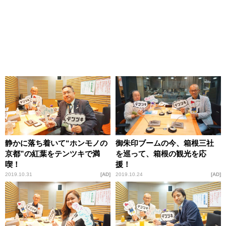
静かに落ち着いて“ホンモノの
御朱印ブームの今、箱根三社
京都”の紅葉をテンツキで満
を巡って、箱根の観光を応
喫！
援！
2019.10.31
AD
2019.10.24
AD