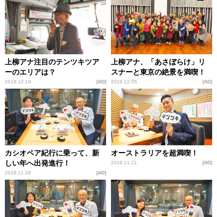
上柳アナ注目のテンツキツア
上柳アナ、「あさぼらけ」リ
ーのエリアは？
スナーと東京の絶景を満喫！
2019.12.19
AD
2019.12.05
AD
カシオペア紀行に乗って、新
オーストラリアを超満喫！
しい年へ出発進行！
2019.11.21
AD
2019.11.28
AD