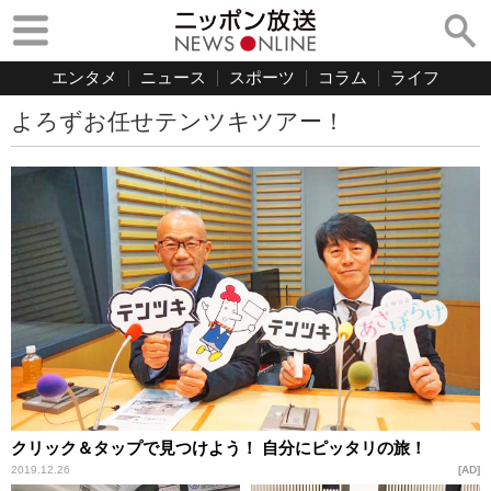
エンタメ
ニュース
スポーツ
コラム
ライフ
よろずお任せテンツキツアー！
クリック＆タップで見つけよう！ 自分にピッタリの旅！
2019.12.26
AD