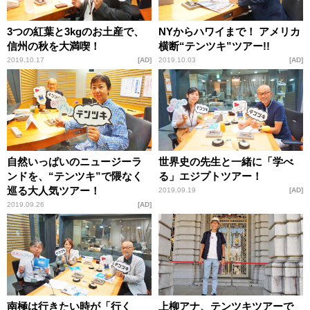
3つの紅葉と3kgのお土産で、
NYからハワイまで！ アメリカ
信州の秋を大満喫！
横断“テンツキ”ツアー!!
2019.10.17
AD
2019.10.03
AD
自然いっぱいのニュージーラ
世界史の先生と一緒に「学べ
ンドを、“テンツキ”で隈なく
る」エジプトツアー！
巡る大人気ツアー！
2019.09.19
AD
2019.09.26
AD
南極は行きたい時が「行く
上柳アナ、テンツキツアーで