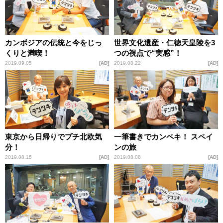
カンボジアの伝統と今をじっ
世界文化遺産・仁徳天皇陵を3
くりと満喫！
つの視点で“実感”！
2019.09.05
AD
2019.08.22
AD
東京から日帰りでプチ北欧気
一筆書きでカンペキ！ スペイ
分！
ンの旅
2019.08.15
AD
2019.08.08
AD