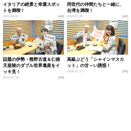
イタリアの絶景と幸運スポッ
同世代の仲間たちと一緒に、
トを満喫！
台湾を満喫！
2019.08.01
AD
2019.07.25
AD
話題の伊勢・熊野古道＆仁徳
高級ぶどう「シャインマスカ
天皇陵のダブル世界遺産をイ
ット」の甘～い誘惑！
ッキ見！
2019.07.11
AD
2019.07.18
AD