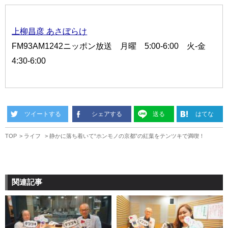
上柳昌彦 あさぼらけ
FM93AM1242ニッポン放送 月曜 5:00-6:00 火-金
4:30-6:00
ツイートする
シェアする
送る
はてな
TOP
ライフ
静かに落ち着いて“ホンモノの京都”の紅葉をテンツキで満喫！
関連記事