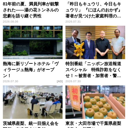
81年前の夏、満員列車が銃撃
「昨日もキュウリ、今日もキ
された――湯の花トンネルの
ュウリ」 『にほんのおかず』
悲劇を語り継ぐ男性
著者が見つけた家庭料理の知
恵
2026.08.06
2026.07.31
熱海に新リゾートホテル「ヴ
特別番組「ニッポン放送報道
ィラージュ熱海」がオープ
スペシャル 特殊詐欺をなく
ン！
せ！～被害者・加害者・警視
庁が語るトクリュウの実態
2026.07.30
AD
2026.07.30
～」放送
茨城県産梨、統一目揃え会を
東京・大田市場で千葉県産梨