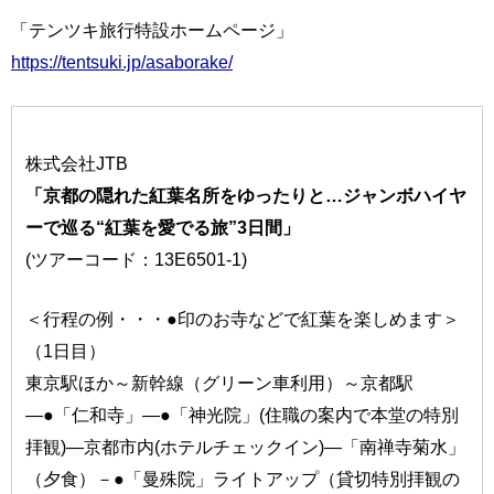
「テンツキ旅行特設ホームページ」
https://tentsuki.jp/asaborake/
株式会社JTB
「京都の隠れた紅葉名所をゆったりと…ジャンボハイヤ
ーで巡る“紅葉を愛でる旅”3日間」
(ツアーコード：13E6501-1)
＜行程の例・・・●印のお寺などで紅葉を楽しめます＞
（1日目）
東京駅ほか～新幹線（グリーン車利用）～京都駅
―●「仁和寺」―●「神光院」(住職の案内で本堂の特別
拝観)―京都市内(ホテルチェックイン)―「南禅寺菊水」
（夕食）－●「曼殊院」ライトアップ（貸切特別拝観の