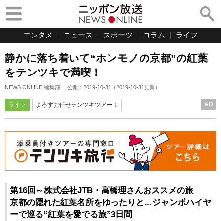
エンタメ
ニュース
スポーツ
コラム
ライフ
静かに落ち着いて“ホンモノの京都”の紅葉
をテンツキで満喫！
NEWS ONLINE 編集部
公開：
2019-10-31
（
2019-10-31
更新）
AD
ライフ
よろずお任せテンツキツアー！
第16回～株式会社JTB・高橋理さんおススメの旅
京都の隠れた紅葉名所をゆったりと…ジャンボハイヤ
ーで巡る“紅葉を愛でる旅”3日間