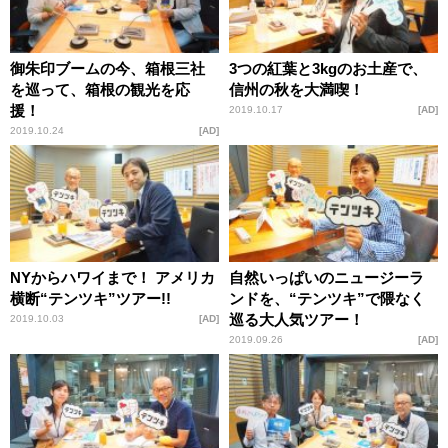
御朱印ブームの今、箱根三社
3つの紅葉と3kgのお土産で、
を巡って、箱根の観光を応
信州の秋を大満喫！
援！
2019.10.17
AD
2019.10.24
AD
NYからハワイまで！ アメリカ
自然いっぱいのニュージーラ
横断“テンツキ”ツアー!!
ンドを、“テンツキ”で隈なく
巡る大人気ツアー！
2019.10.03
AD
2019.09.26
AD