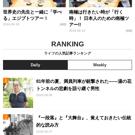
世界史の先生と一緒に「学べ
南極は行きたい時が「行く
る」エジプトツアー！
時」！ 日本人のための南極ツ
アー!!
2019.09.19
AD
2019.09.16
AD
RANKING
ライフの人気記事ランキング
Daily
Weekly
81年前の夏、満員列車が銃撃された――湯の花
トンネルの悲劇を語り継ぐ男性
2026.08.06
『一段落』と『大舞台』、覚えておきたい伝統
的な読み方
2018.08.07