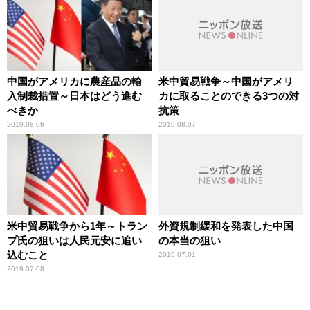
中国がアメリカに農産品の輸
米中貿易戦争～中国がアメリ
入制裁措置～日本はどう進む
カに取ることのできる3つの対
べきか
抗策
2019.08.06
2019.08.07
米中貿易戦争から1年～トラン
外資規制緩和を発表した中国
プ氏の狙いは人民元安に追い
の本当の狙い
込むこと
2019.07.01
2019.07.08