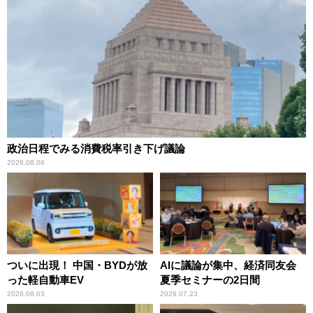
政治日程でみる消費税率引き下げ議論
2026.08.06
ついに出現！ 中国・BYDが放
AIに議論が集中、経済同友会
った軽自動車EV
夏季セミナーの2日間
2026.08.03
2026.07.23