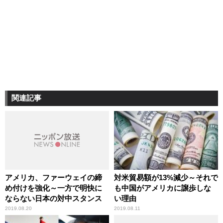
関連記事
アメリカ、ファーウェイの締
対米貿易額が13%減少～それで
め付けを強化～一方で明快に
も中国がアメリカに譲歩しな
ならない日本の対中スタンス
い理由
2019.08.20
2019.08.11