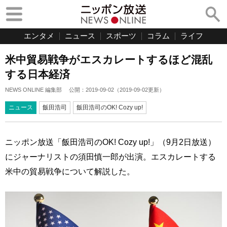
エンタメ
ニュース
スポーツ
コラム
ライフ
米中貿易戦争がエスカレートするほど混乱
する日本経済
NEWS ONLINE 編集部
公開：
2019-09-02
（
2019-09-02
更新）
ニュース
飯田浩司
飯田浩司のOK! Cozy up!
ニッポン放送「飯田浩司のOK! Cozy up!」（9月2日放送）
にジャーナリストの須田慎一郎が出演。エスカレートする
米中の貿易戦争について解説した。