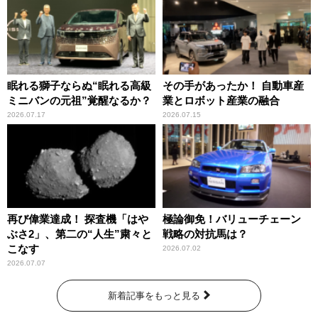
眠れる獅子ならぬ“眠れる高級
その手があったか！ 自動車産
ミニバンの元祖”覚醒なるか？
業とロボット産業の融合
2026.07.17
2026.07.15
再び偉業達成！ 探査機「はや
極論御免！バリューチェーン
ぶさ2」、第二の“人生”粛々と
戦略の対抗馬は？
こなす
2026.07.02
2026.07.07
新着記事をもっと見る