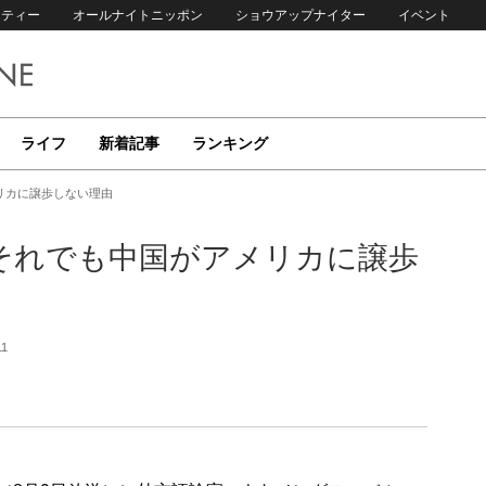
リティー
オールナイトニッポン
ショウアップナイター
イベント
ライフ
新着記事
ランキング
リカに譲歩しない理由
～それでも中国がアメリカに譲歩
11