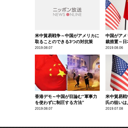
米中貿易戦争～中国がアメリカに
中国がアメ
取ることのできる3つの対抗策
裁措置～日
2019.08.07
2019.08.06
香港デモ～中国が目論む“軍事力
米中貿易戦
を使わずに制圧する方法”
氏の狙いは
と
2019.08.07
2019.07.08