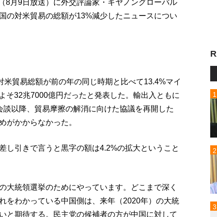
p!」（8月9日放送）に外交評論家・キヤノングローバル
国の対米貿易の総額が13%減少したニュースについ
R
対米貿易総額が前の年の同じ時期と比べて13.4%マイ
およそ32兆7000億円だったと発表した。輸出入ともに
会談以降、貿易摩擦の解消に向けた協議を再開した
めがかからなかった。
差し引きで言うと黒字の額は4.2%の拡大ということ
の大統領選挙のためにやっています。どこまで深く
れをわかっている中国側は、来年（2020年）の大統
いと期待する。民主党の候補者の方が中国に対して