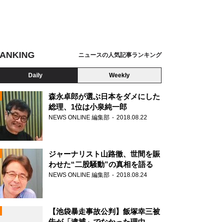
ANKING
ニュースの人気記事ランキング
Daily
Weekly
森永卓郎が選ぶ日本をダメにした
総理、1位は小泉純一郎
NEWS ONLINE 編集部
2018.08.22
N
ジャーナリスト山路徹、世間を賑
わせた“二股騒動”の真相を語る
NEWS ONLINE 編集部
2018.08.24
【池袋暴走事故公判】飯塚幸三被
告が「逮捕」でなかった理由