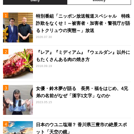
特別番組「ニッポン放送報道スペシャル 特殊
詐欺をなくせ！～被害者・加害者・警視庁が語
るトクリュウの実態～」放送
2026.07.30
『レア』『ミディアム』『ウェルダン』以外に
もたくさんある肉の焼き方
2018.09.19
女優・鈴木夢が語る 長男・福をはじめ、4兄
弟の名前がなぜ「漢字1文字」なのか
2023.05.15
日本のウユニ塩湖？ 香川県三豊市の絶景スポ
ット「天空の鏡」