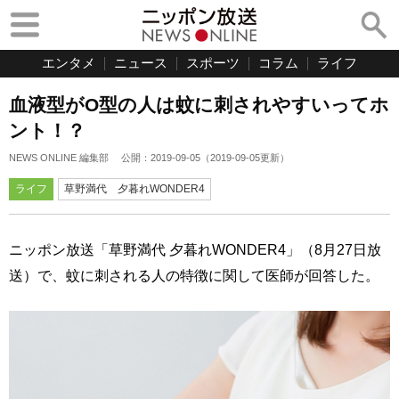
エンタメ
ニュース
スポーツ
コラム
ライフ
血液型がO型の人は蚊に刺されやすいってホ
ント！？
NEWS ONLINE 編集部
公開：
2019-09-05
（
2019-09-05
更新）
ライフ
草野満代 夕暮れWONDER4
ニッポン放送「草野満代 夕暮れWONDER4」（8月27日放
送）で、蚊に刺される人の特徴に関して医師が回答した。