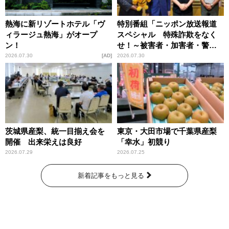
熱海に新リゾートホテル「ヴ
特別番組「ニッポン放送報道
ィラージュ熱海」がオープ
スペシャル 特殊詐欺をなく
ン！
せ！～被害者・加害者・警視
庁が語るトクリュウの実態
2026.07.30
AD
2026.07.30
～」放送
茨城県産梨、統一目揃え会を
東京・大田市場で千葉県産梨
開催 出来栄えは良好
「幸水」初競り
2026.07.29
2026.07.25
新着記事をもっと見る