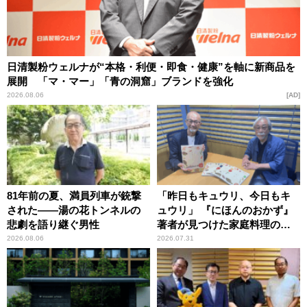
日清製粉ウェルナが“本格・利便・即食・健康”を軸に新商品を
展開 「マ・マー」「青の洞窟」ブランドを強化
2026.08.06
AD
81年前の夏、満員列車が銃撃
「昨日もキュウリ、今日もキ
された――湯の花トンネルの
ュウリ」 『にほんのおかず』
悲劇を語り継ぐ男性
著者が見つけた家庭料理の知
恵
2026.08.06
2026.07.31