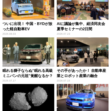
ついに出現！ 中国・BYDが放
AIに議論が集中、経済同友会
った軽自動車EV
夏季セミナーの2日間
2026.08.03
2026.07.23
眠れる獅子ならぬ“眠れる高級
その手があったか！ 自動車産
ミニバンの元祖”覚醒なるか？
業とロボット産業の融合
2026.07.17
2026.07.15