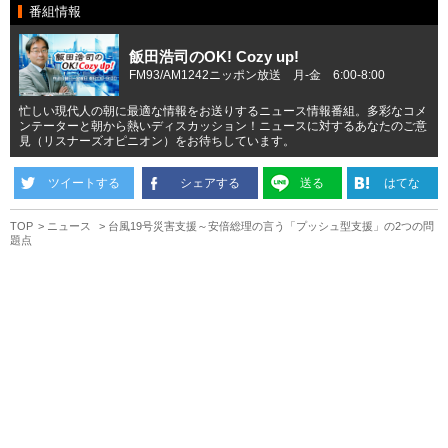
番組情報
飯田浩司のOK! Cozy up!
FM93/AM1242ニッポン放送 月-金 6:00-8:00
忙しい現代人の朝に最適な情報をお送りするニュース情報番組。多彩なコメ
ンテーターと朝から熱いディスカッション！ニュースに対するあなたのご意
見（リスナーズオピニオン）をお待ちしています。
ツイートする
シェアする
送る
はてな
TOP
ニュース
台風19号災害支援～安倍総理の言う「プッシュ型支援」の2つの問
題点