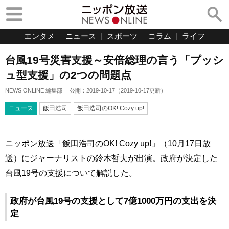
エンタメ
ニュース
スポーツ
コラム
ライフ
台風19号災害支援～安倍総理の言う「プッシ
ュ型支援」の2つの問題点
NEWS ONLINE 編集部
公開：
2019-10-17
（
2019-10-17
更新）
ニュース
飯田浩司
飯田浩司のOK! Cozy up!
ニッポン放送「飯田浩司のOK! Cozy up!」（10月17日放
送）にジャーナリストの鈴木哲夫が出演。政府が決定した
台風19号の支援について解説した。
政府が台風19号の支援として7億1000万円の支出を決
定