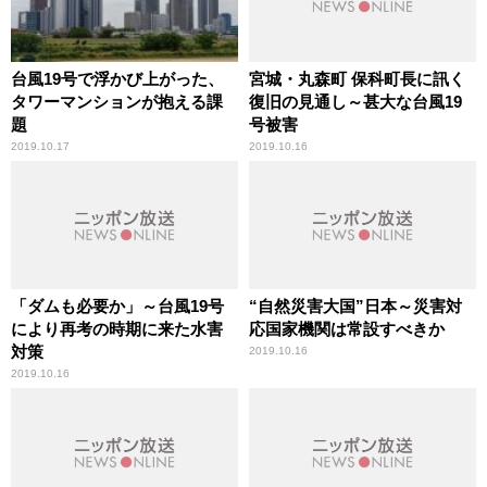
台風19号で浮かび上がった、
宮城・丸森町 保科町長に訊く
タワーマンションが抱える課
復旧の見通し～甚大な台風19
題
号被害
2019.10.17
2019.10.16
「ダムも必要か」～台風19号
“自然災害大国”日本～災害対
により再考の時期に来た水害
応国家機関は常設すべきか
対策
2019.10.16
2019.10.16