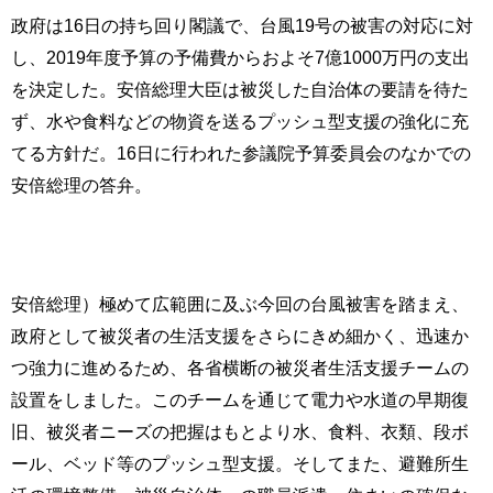
政府は16日の持ち回り閣議で、台風19号の被害の対応に対
し、2019年度予算の予備費からおよそ7億1000万円の支出
を決定した。安倍総理大臣は被災した自治体の要請を待た
ず、水や食料などの物資を送るプッシュ型支援の強化に充
てる方針だ。16日に行われた参議院予算委員会のなかでの
安倍総理の答弁。
安倍総理）極めて広範囲に及ぶ今回の台風被害を踏まえ、
政府として被災者の生活支援をさらにきめ細かく、迅速か
つ強力に進めるため、各省横断の被災者生活支援チームの
設置をしました。このチームを通じて電力や水道の早期復
旧、被災者ニーズの把握はもとより水、食料、衣類、段ボ
ール、ベッド等のプッシュ型支援。そしてまた、避難所生