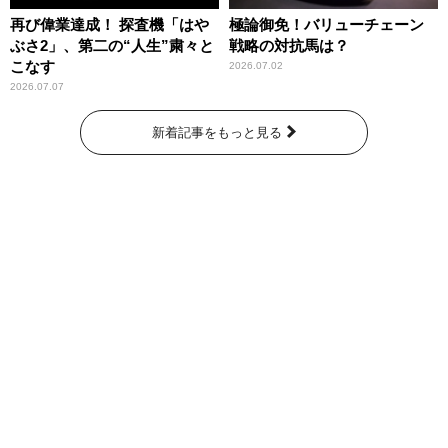
再び偉業達成！ 探査機「はや
極論御免！バリューチェーン
ぶさ2」、第二の“人生”粛々と
戦略の対抗馬は？
こなす
2026.07.02
2026.07.07
新着記事をもっと見る