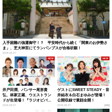
入手困難の強運御守！？ 平安時代から続く「関東のお伊勢さ
ま」、芝大神宮にてランパンプスが合格祈願！
2026.08.07
NEW
NEW
井戸田潤、パンサー尾形貴
ゲストにSWEET STEADY・音
弘、林家正蔵、ウエストラン
井結衣＆白石まゆみが登場！
ドが生登場！『ラジオビバリ
公開収録で素顔全開！
ー昼ズ』
2026.08.07
2026.08.07
AD