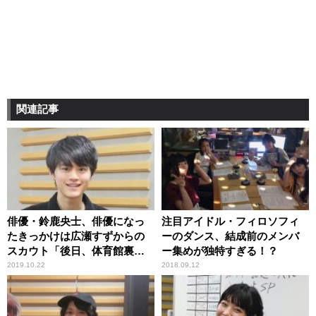
関連記事
俳優・鈴鹿央士、俳優になっ
注目アイドル・フィロソフィ
たきっかけは広瀬すずからの
ーのダンス、結成前のメンバ
スカウト「後日、体育館裏
ー集めが独特すぎる！？
で……」
2019.10.22
2018.09.12