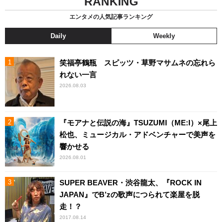
RANKING
エンタメの人気記事ランキング
Daily
Weekly
笑福亭鶴瓶 スピッツ・草野マサムネの忘れら
れない一言
2026.08.03
『モアナと伝説の海』TSUZUMI（ME:I）×尾上
松也、ミュージカル・アドベンチャーで美声を
響かせる
2026.08.01
SUPER BEAVER・渋谷龍太、『ROCK IN
JAPAN』でB’zの歌声につられて楽屋を脱
走！？
2017.08.14