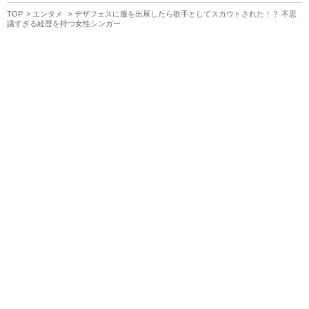
TOP
エンタメ
デザフェスに服を出展したら歌手としてスカウトされた！？ 不思
議すぎる経歴を持つ女性シンガー