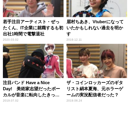
若手注目アーティスト・ぜっ
眉村ちあき、Vtuberになって
たくん、IT企業に就職するも初
いたかもしれない過去を明か
出社1時間で電撃退社
す
2020.03.02
2019.12.11
注目バンド Have a Nice
ザ・コインロッカーズのギタ
Day! 美術家志望だったボー
リスト絹本夏海、元ホラーゲ
カルが音楽に転向したきっか
ームの実況配信者だった？
け
2019.07.02
2019.06.24