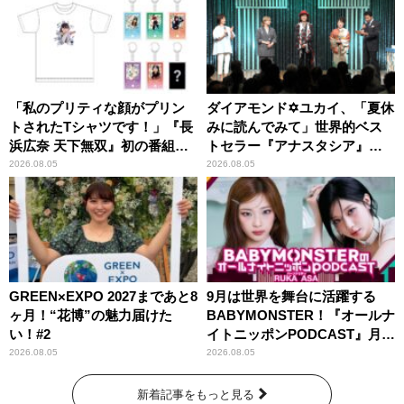
「私のプリティな顔がプリン
ダイアモンド✡ユカイ、「夏休
トされたTシャツです！」『長
みに読んでみて」世界的ベス
浜広奈 天下無双』初の番組グ
トセラー『アナスタシア』を
ッズ発売
紹介
2026.08.05
2026.08.05
GREEN×EXPO 2027まであと8
9月は世界を舞台に活躍する
ヶ月！“花博”の魅力届けた
BABYMONSTER！『オールナ
い！#2
イトニッポンPODCAST』月替
わりパーソナリティ
2026.08.05
2026.08.05
新着記事をもっと見る