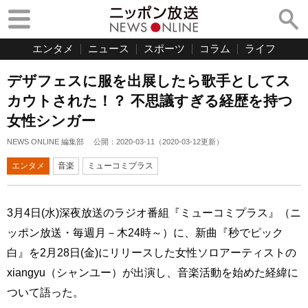
エンタメ
ニュース
スポーツ
コラム
ライフ
デザフェスに服を出展したら歌手としてス
カウトされた！？ 不思議すぎる経歴を持つ
女性シンガー
NEWS ONLINE 編集部
公開：
2020-03-11
（
2020-03-12
更新）
エンタメ
音楽
ミューコミプラス
3月4日(水)深夜放送のラジオ番組『ミューコミプラス』（ニ
ッポン放送・毎週月－木24時～）に、新曲『秒でピック
白』を2月28日(金)にリリースした女性ソロアーティストの
xiangyu（シャンユー）が出演し、音楽活動を始めた経緯に
ついて語った。