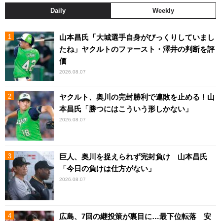
Daily
Weekly
山本昌氏「大城選手自身がびっくりしていまし
たね」ヤクルトのファースト・澤井の判断を評
価
2026.08.07
ヤクルト、奥川の完封勝利で連敗を止める！山
本昌氏「勝つにはこういう形しかない」
2026.08.07
巨人、奥川を捉えられず完封負け 山本昌氏
「今日の負けは仕方がない」
2026.08.07
広島、7回の継投策が裏目に…最下位転落 安