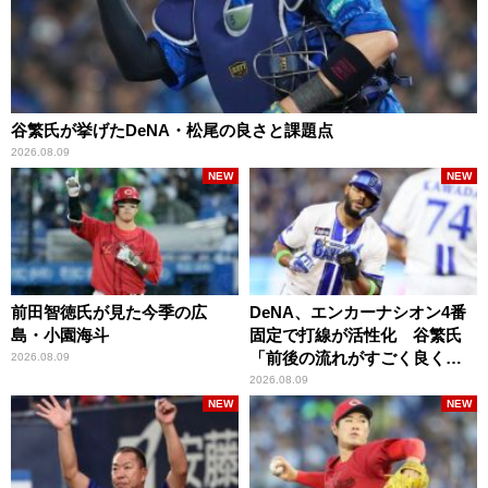
谷繁氏が挙げたDeNA・松尾の良さと課題点
2026.08.09
NEW
NEW
前田智徳氏が見た今季の広
DeNA、エンカーナシオン4番
島・小園海斗
固定で打線が活性化 谷繁氏
「前後の流れがすごく良くな
2026.08.09
りましたね」
2026.08.09
NEW
NEW