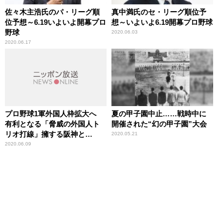
佐々木主浩氏のパ・リーグ順
真中満氏のセ・リーグ順位予
位予想～6.19いよいよ開幕プロ
想～いよいよ6.19開幕プロ野球
野球
2020.06.03
2020.06.17
プロ野球1軍外国人枠拡大へ
夏の甲子園中止……戦時中に
有利となる「脅威の外国人ト
開催された“幻の甲子園”大会
リオ打線」擁する阪神と
2020.05.21
DeNA
2020.06.09