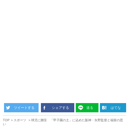
ツイートする
シェアする
送る
はてな
TOP
スポーツ
球児に贈呈 「甲子園の土」に込めた阪神・矢野監督と福留の思
い