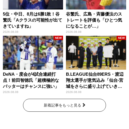
5位・中日、8月は6勝1敗！谷
谷繁氏、広島・斉藤優汰のス
繁氏「Aクラスの可能性が出て
トレートを評価も「ひとつ気
きていますね」
になることが…」
2026.08.08
2026.08.08
NEW
NEW
DeNA・度会が4試合連続打
B.LEAGUE仙台89ERS・渡辺
点！前田智徳氏「超積極的な
翔太選手が意気込み「仙台‧宮
バッターはチャンスに強い」
城をさらに盛り上げていきた
いです」
2026.08.08
2026.08.08
新着記事をもっと見る