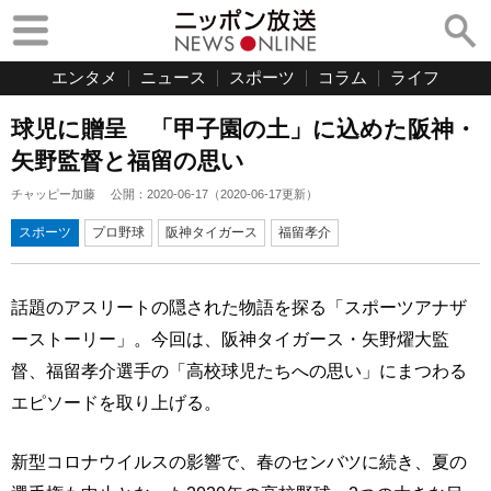
エンタメ
ニュース
スポーツ
コラム
ライフ
球児に贈呈 「甲子園の土」に込めた阪神・
矢野監督と福留の思い
チャッピー加藤
公開：
2020-06-17
（
2020-06-17
更新）
スポーツ
プロ野球
阪神タイガース
福留孝介
話題のアスリートの隠された物語を探る「スポーツアナザ
ーストーリー」。今回は、阪神タイガース・矢野燿大監
督、福留孝介選手の「高校球児たちへの思い」にまつわる
エピソードを取り上げる。
新型コロナウイルスの影響で、春のセンバツに続き、夏の