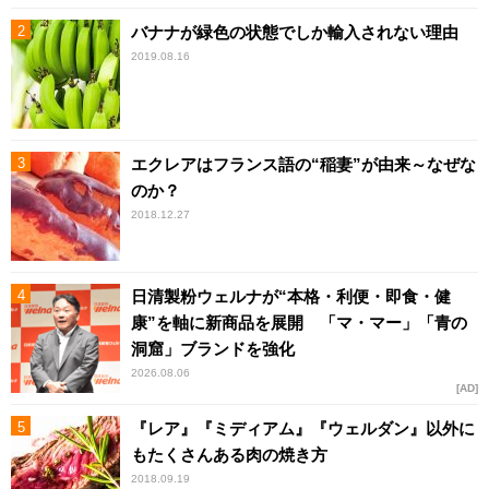
バナナが緑色の状態でしか輸入されない理由
2019.08.16
エクレアはフランス語の“稲妻”が由来～なぜな
のか？
2018.12.27
日清製粉ウェルナが“本格・利便・即食・健
康”を軸に新商品を展開 「マ・マー」「青の
洞窟」ブランドを強化
2026.08.06
AD
『レア』『ミディアム』『ウェルダン』以外に
もたくさんある肉の焼き方
2018.09.19