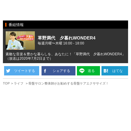
番組情報
草野満代 夕暮れWONDER4
毎週月曜〜木曜 16:00 - 18:00
素敵な音楽＆豊かな暮らしを、あなたに！「草野満代 夕暮れWONDER4」
（放送は2020年7月2日まで）
ツイートする
シェアする
送る
はてな
TOP
ライフ
骨盤サロン整体師がお勧めする骨盤ケアエクササイズ！