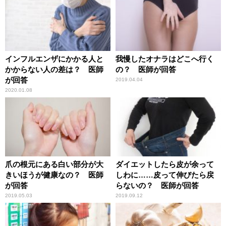
インフルエンザにかかる人と
我慢したオナラはどこへ行く
かからない人の差は？ 医師
の？ 医師が回答
が回答
2019.04.04
2020.01.08
爪の根元にある白い部分が大
ダイエットしたら皮が余って
きいほうが健康なの？ 医師
しわに……皮って伸びたら戻
が回答
らないの？ 医師が回答
2019.05.03
2019.09.12