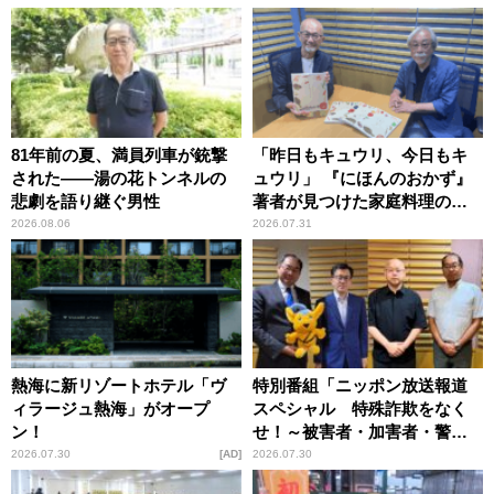
81年前の夏、満員列車が銃撃
「昨日もキュウリ、今日もキ
された――湯の花トンネルの
ュウリ」 『にほんのおかず』
悲劇を語り継ぐ男性
著者が見つけた家庭料理の知
恵
2026.08.06
2026.07.31
熱海に新リゾートホテル「ヴ
特別番組「ニッポン放送報道
ィラージュ熱海」がオープ
スペシャル 特殊詐欺をなく
ン！
せ！～被害者・加害者・警視
庁が語るトクリュウの実態
2026.07.30
AD
2026.07.30
～」放送