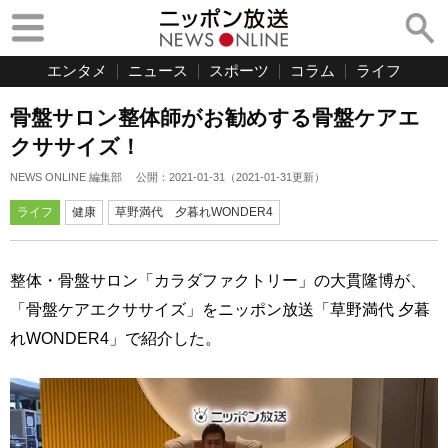
エンタメ
ニュース
スポーツ
コラム
ライフ
骨盤サロン整体師がお勧めする骨盤ケアエ
クササイズ！
NEWS ONLINE 編集部
公開：
2021-01-31
（
2021-01-31
更新）
ライフ
健康
草野満代 夕暮れWONDER4
整体・骨盤サロン「カラダファクトリー」の大貫隆博が、
「骨盤ケアエクササイズ」をニッポン放送「草野満代 夕暮
れWONDER4」で紹介した。