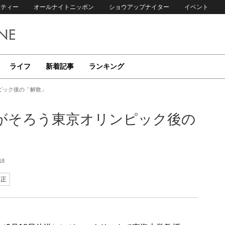
リティー
オールナイトニッポン
ショウアップナイター
イベント
ライフ
新着記事
ランキング
ピック後の「解散」
がそろう東京オリンピック後の
18
吉正