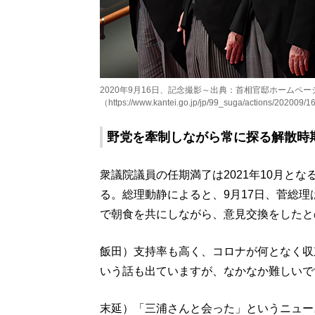
2020年9月16日、記念撮影～出典：首相官邸ホームペー
（https://www.kantei.go.jp/jp/99_suga/actions/202009/
野党を牽制しながら常に探る解散時
衆議院議員の任期満了は2021年10月と
る。総理動静によると、9月17日、菅総
で朝食を共にしながら、意見交換をしたと
飯田）支持率も高く、コロナが何となく収
いう話も出ていますが、なかなか難しいで
末延）「三浦さんと会った」というニュー