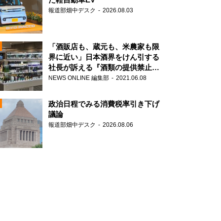
報道部畑中デスク
2026.08.03
「酒販店も、蔵元も、米農家も限
界に近い」日本酒界をけん引する
社長が訴える『酒類の提供禁止』
N
策の大打撃
NEWS ONLINE 編集部
2021.06.08
政治日程でみる消費税率引き下げ
議論
報道部畑中デスク
2026.08.06
N