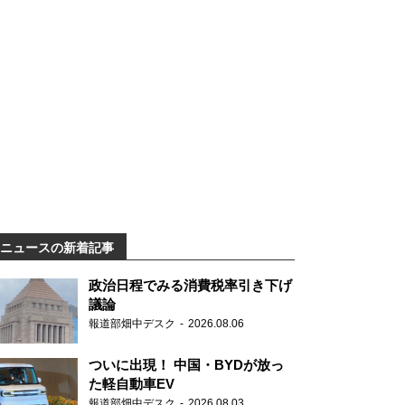
ニュースの新着記事
政治日程でみる消費税率引き下げ
議論
報道部畑中デスク
2026.08.06
ついに出現！ 中国・BYDが放っ
た軽自動車EV
報道部畑中デスク
2026.08.03