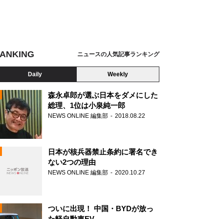
ANKING
ニュースの人気記事ランキング
Daily
Weekly
森永卓郎が選ぶ日本をダメにした
総理、1位は小泉純一郎
NEWS ONLINE 編集部
2018.08.22
N
日本が核兵器禁止条約に署名でき
ない2つの理由
NEWS ONLINE 編集部
2020.10.27
ついに出現！ 中国・BYDが放っ
た軽自動車EV