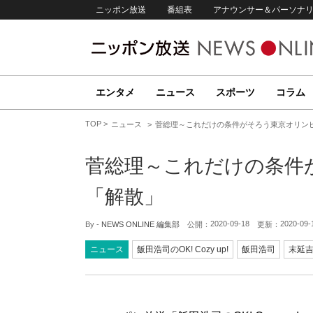
ニッポン放送
番組表
アナウンサー＆パーソナ
エンタメ
ニュース
スポーツ
コラム
TOP
ニュース
菅総理～これだけの条件がそろう東京オリン
菅総理～これだけの条件
「解散」
2020-09-18
2020-09-
By -
NEWS ONLINE 編集部
公開：
更新：
ニュース
飯田浩司のOK! Cozy up!
飯田浩司
末延