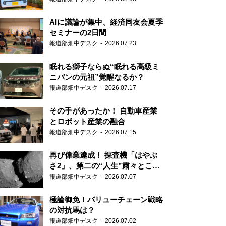
AIに議論が集中、経済同友会夏季
セミナーの2日間
報道部畑中デスク
2026.07.23
眠れる獅子ならぬ“眠れる高級ミ
ニバンの元祖”覚醒なるか？
報道部畑中デスク
2026.07.17
その手があったか！ 自動車産業
とロボット産業の融合
報道部畑中デスク
2026.07.15
再び偉業達成！ 探査機「はやぶ
さ2」、第二の“人生”粛々とこな
す
報道部畑中デスク
2026.07.07
極論御免！バリューチェーン戦略
の対抗馬は？
報道部畑中デスク
2026.07.02