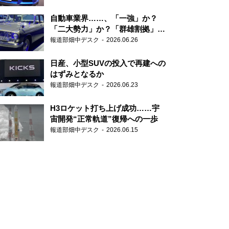
自動車業界……、「一強」か？
「二大勢力」か？「群雄割拠」
か？
報道部畑中デスク
2026.06.26
日産、小型SUVの投入で再建への
はずみとなるか
報道部畑中デスク
2026.06.23
H3ロケット打ち上げ成功……宇
宙開発“正常軌道”復帰への一歩
報道部畑中デスク
2026.06.15