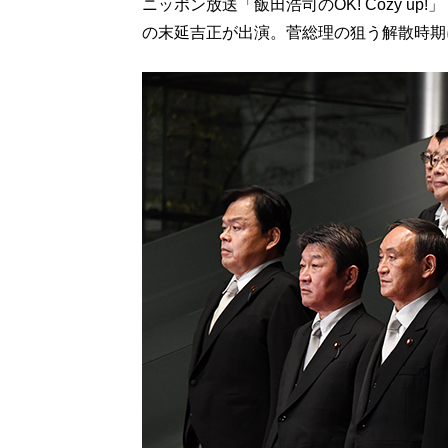
ニッポン放送「飯田浩司のOK! Cozy u
の末延吉正が出演。菅総理の狙う解散時期