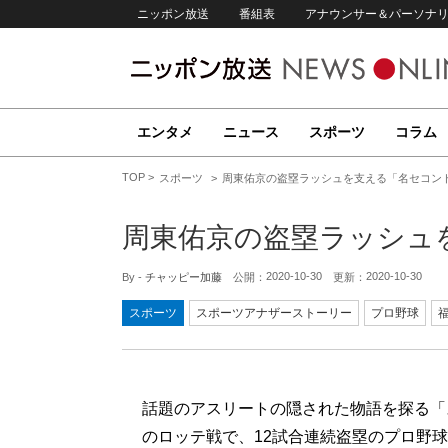
ニッポン放送
番組表
アナウンサー＆パーソナ
エンタメ
ニュース
スポーツ
コラム
TOP
スポーツ
周東佑京の盗塁ラッシュを支える「名セコン
周東佑京の盗塁ラッシュ
2020-10-30
2020-10-30
By -
チャッピー加藤
公開：
更新：
スポーツ
スポーツアナザーストーリー
プロ野球
話題のアスリートの隠された物語を探る「
のロッテ戦で、12試合連続盗塁のプロ野