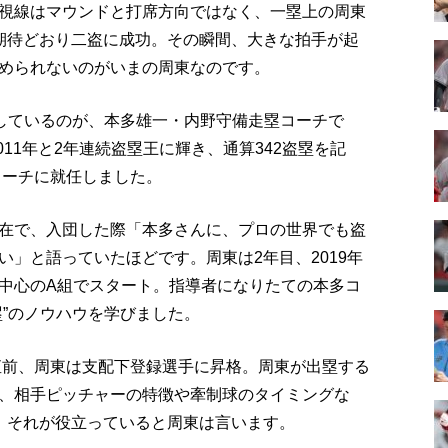
視線はマウンドと打席方向ではなく、一塁上の周東
期待どおり二盗に成功。その瞬間、大きな拍手が起
められないのがいまの周東なのです。
たしているのが、本多雄一・内野守備走塁コーチで
011年と2年連続盗塁王に輝き、通算342盗塁を記
コーチに就任しました。
在で、入団した際「本多さんに、プロの世界でも盗
」と語っていたほどです。周東は2年目、2019年
中心のA組でスタート。指導者になりたての本多コ
塁”のノウハウを学びました。
幕直前、周東は支配下登録選手に昇格。周東が出塁する
、相手ピッチャーの特徴や牽制球のタイミングな
。それが役立っていると周東は言います。