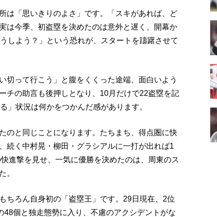
所は「思いきりのよさ」です。「スキがあれば、ど
実は今季、初盗塁を決めたのは意外と遅く、開幕か
どうしよう？」という恐れが、スタートを躊躇させて
い切って行こう」と腹をくくった途端、面白いよう
ーチの助言も後押しとなり、10月だけで22盗塁を記
まる」状況は何かをつかんだ感があります。
たのと同じことになります。たちまち、得点圏に快
、続く中村晃・柳田・グラシアルに一打が出れば1
勝の快進撃を見せ、一気に優勝を決めたのは、周東のス
た。
もちろん自身初の「盗塁王」です。29日現在、2位
の48個と独走態勢に入り、不慮のアクシデントがな