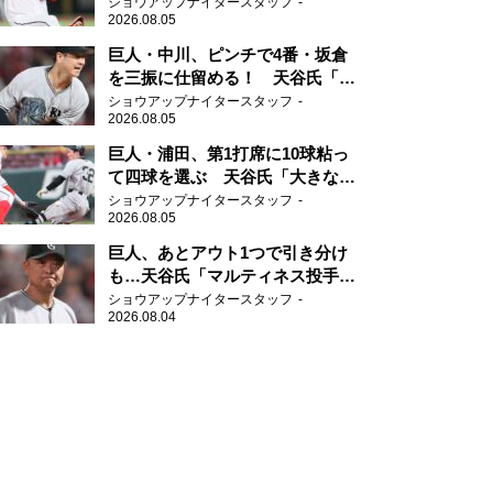
を勉強して」
ショウアップナイタースタッフ
2026.08.05
巨人・中川、ピンチで4番・坂倉
を三振に仕留める！ 天谷氏「投
げミスなく追い込んだ。そこに尽
ショウアップナイタースタッフ
2026.08.05
きる」
巨人・浦田、第1打席に10球粘っ
て四球を選ぶ 天谷氏「大きなダ
メージを与えることができた四
ショウアップナイタースタッフ
2026.08.05
球」
巨人、あとアウト1つで引き分け
も…天谷氏「マルティネス投手で
打たれたら仕方がない」
ショウアップナイタースタッフ
2026.08.04