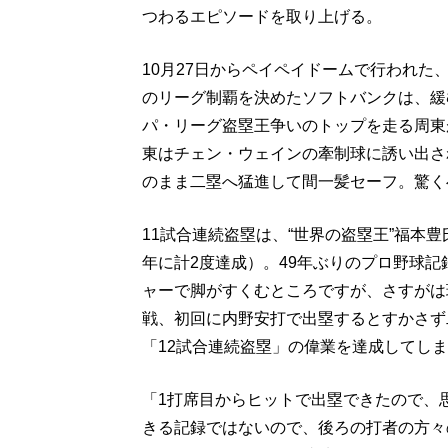
つわるエピソードを取り上げる。
10月27日からペイペイドームで行われた
のリーグ制覇を決めたソフトバンクは、緩
パ・リーグ盗塁王争いのトップを走る周東
東はチェン・ウェインの牽制球に誘い出さ
のまま二塁へ猛進して間一髪セーフ。驚く
11試合連続盗塁は、“世界の盗塁王”福本豊
年に計2度達成）。49年ぶりのプロ野球
ャーで脚がすくむところですが、さすがは
戦、初回に内野安打で出塁するとすかさず
「12試合連続盗塁」の偉業を達成してし
「1打席目からヒットで出塁できたので、
きる記録ではないので、後ろの打者の方々