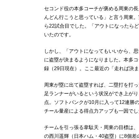
セコンド役の本多コーチが褒める周東の長
んどん行こうと思っている」と言う周東。
ら22試合目でした。「アウトになったら
いたのです。
しかし、「アウトになってもいいから、思
に盗塁が決まるようになりました。本多コ
録（29日現在）。ここ最近の「走れば決
周東が塁に出て盗塁すれば、二塁打を打っ
足ランナーがいるという状況ができ上がり
点。ソフトバンクが10月に入って12連
チール量産による得点力アップも一因でし
チームを引っ張る韋駄天・周東の目標は、
の西川遥輝（日本ハム・40盗塁）に8個差