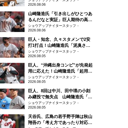
ショウアップナイタースタッフ
2026.08.06
山崎隆造氏「引き出しがひとつあ
るんだなと実証」巨人期待の高卒
2年目が技あり安打
ショウアップナイタースタッフ
2026.08.06
巨人・知念、久々スタメンで2安
打1打点！山崎隆造氏「泥臭さを
感じる」、「ジャイアンツには少
ショウアップナイタースタッフ
2026.08.05
ないタイプ」
巨人、“沖縄出身コンビ”が先発起
用に応えた！山崎隆造氏「起用が
当たった」
ショウアップナイタースタッフ
2026.08.05
巨人、8回は中川、田中瑛の小刻
み継投で無失点 山崎隆造氏「確
実に勝ちにいくところ」
ショウアップナイタースタッフ
2026.08.05
天谷氏、広島の若手野手陣は秋山
翔吾の「考え方であったり対応力