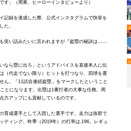
です」（周東、ヒーローインタビューより）
イ記録を達成した際、公式インスタグラムで快挙を
した。
も笑い話みたいに言われますが『盗塁の秘訣は……
いなら塁に出ろ」というアドバイスを直接本人に伝
は（代走でない限り）ヒットを打つなり、四球を選
せん。「11試合連続盗塁」をマークしたということ
たことになります。出塁は1番打者の大事な任務。周
点力アップにも貢献しているのです。
の育成選手として入団した選手です。走力は抜群で
ティング。昨季（2019年）の打率は.196。レギュ