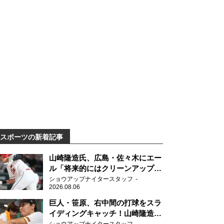
スポーツの新着記事
山崎隆造氏、広島・佐々木にエー
ル「将来的にはクリーンアップを
任せられるくらいまでは成長し
ショウアップナイタースタッフ
2026.08.06
て」
巨人・笹原、右中間の打球をスラ
イディングキャッチ！山崎隆造氏
「一歩でも遅れたら…」