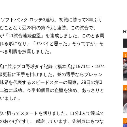
、ソフトバンク-ロッテ3連戦。初戦に勝って3年ぶり
むことなく翌28日の第2戦も連勝。この試合で、
R
が「11試合連続盗塁」を達成しました。このとき周
れる形になり、「ヤバイと思った」そうですが、そ
べき剛脚を披露しました。
氏に並ぶプロ野球タイ記録（福本氏は1971年・1974
記録更新に王手を掛けました。並の選手ならプレッシ
球界を代表するスピードスターの周東。29日の第3
二盗に成功。今季48個目の盗塁を決め、あっさりと
まいました。
思い切ってスタートを切りました。自分1人で達成で
のおかげですし、感謝しています。先制点にもつな