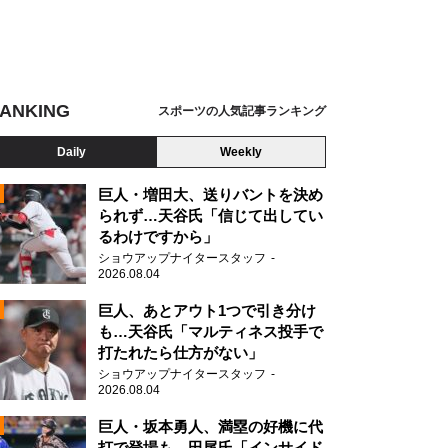
ANKING
スポーツの人気記事ランキング
Daily
Weekly
巨人・増田大、送りバントを決め
られず…天谷氏「信じて出してい
るわけですから」
ショウアップナイタースタッフ
2026.08.04
2
巨人、あとアウト1つで引き分け
も…天谷氏「マルティネス投手で
打たれたら仕方がない」
2
ショウアップナイタースタッフ
2026.08.04
巨人・坂本勇人、満塁の好機に代
打で登場も…田尾氏「インサイド