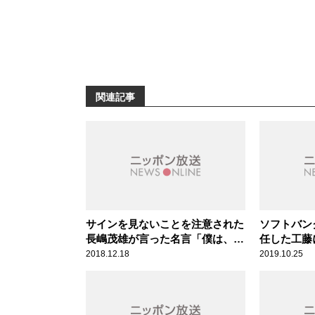
関連記事
サインを見ないことを注意された
ソフトバン
長嶋茂雄が言った名言「僕は、巨
任した工藤
人軍の4番打者だよ。サインなん
2018.12.18
2019.10.25
て、“打て”以外に、あるわけない
じゃない」