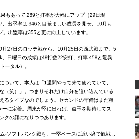
果もあって.269と打率が大幅にアップ（29日現
7、出塁率は.346と目覚ましい成長を見せ、10月も
キープ。出塁率は355と更に向上しています。
月27日のロッテ戦から、10月25日の西武戦まで、5
日曜日の成績は48打数22安打、打率.458と驚異
のトータル）。
について、本人は「1週間やって来て疲れていて、
な（笑）」。つまりそれだけ自分を追い込んでいる
えるタイプなのでしょう。セカンドの守備はまだ粗
ラーに定着。周東が塁に出れば、盗塁を期待してス
ンクの顔になりつつあります。
ハム-ソフトバンク戦を、一塁ベースに近い席で観戦し