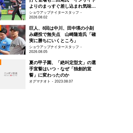
よりのまっすぐ差し込まれ気味で
したね」
ショウアップナイタースタッフ
2026.08.02
2
巨人、8回は中川、田中瑛の小刻
み継投で無失点 山崎隆造氏「確
実に勝ちにいくところ」
ショウアップナイタースタッフ
2026.08.05
2
夏の甲子園、「絶叫定型文」の選
手宣誓はいつ・なぜ「独創的宣
誓」に変わったのか
2
オグマナオト
2023.08.07