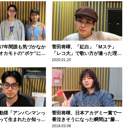
17年間誰も気づかなか
菅田将暉、「紅白」「Mステ」
オカモトの“ボケ”に一
「レコ大」で歌い方が違った理由
を語る
2020.01.20
動揺「アンパンマンっ
菅田将暉、日本アカデミー賞で一
って生まれたか知って
番泣きそうになった瞬間は“藤原
テイホーム中に偶然見
竜也さんとの握手”
2018.03.08
衝撃