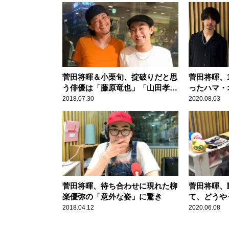
菅田将暉＆小栗旬、掟破りだと思
菅田将暉、
う俳優は「藤原竜也」「山田孝
ったハマ・
之」
発で気づく
2018.07.30
2020.08.03
菅田将暉、待ち合わせに現れた柳
菅田将暉、
楽優弥の「意外な姿」に驚き
て、どうや
る？」 ス
2018.04.12
2020.06.08
たアニメに