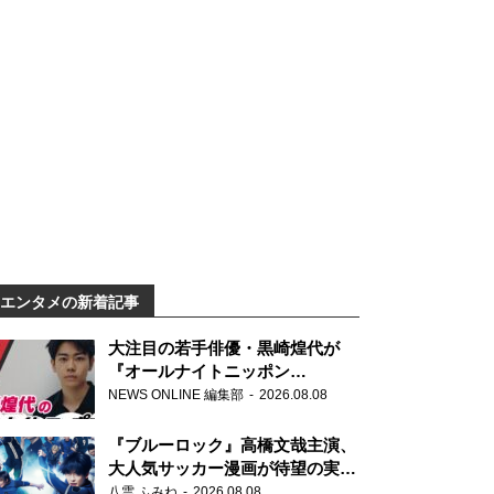
エンタメの新着記事
大注目の若手俳優・黒崎煌代が
『オールナイトニッポン
0(ZERO)』に初登場「今からとて
NEWS ONLINE 編集部
2026.08.08
もワクワクしております！」
『ブルーロック』高橋文哉主演、
大人気サッカー漫画が待望の実写
映画に
八雲 ふみね
2026.08.08