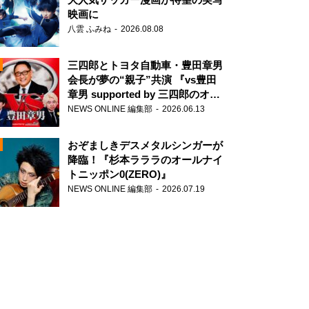
映画に
八雲 ふみね
2026.08.08
三四郎とトヨタ自動車・豊田章男
会長が夢の“親子”共演 『vs豊田
章男 supported by 三四郎のオー
ルナイトニッポン0(ZERO)』
NEWS ONLINE 編集部
2026.06.13
N
おぞましきデスメタルシンガーが
降臨！『杉本ラララのオールナイ
トニッポン0(ZERO)』
NEWS ONLINE 編集部
2026.07.19
N