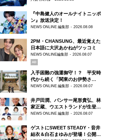
『中島健人のオールナイトニッポ
ン』放送決定！
NEWS ONLINE 編集部
2026.08.08
2PM・CHANSUNG、最近覚えた
日本語に大沢あかねがツッコミ
NEWS ONLINE編集部
2026.08.07
AD
入手困難の強運御守！？ 平安時
代から続く「関東のお伊勢さ
ま」、芝大神宮にてランパンプス
NEWS ONLINE 編集部
2026.08.07
が合格祈願！
井戸田潤、パンサー尾形貴弘、林
家正蔵、ウエストランドが生登
場！『ラジオビバリー昼ズ』
NEWS ONLINE 編集部
2026.08.07
ゲストにSWEET STEADY・音井
結衣＆白石まゆみが登場！公開収