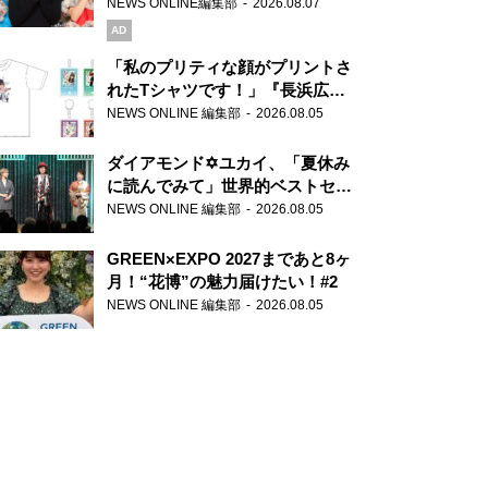
録で素顔全開！
NEWS ONLINE編集部
2026.08.07
AD
「私のプリティな顔がプリントさ
れたTシャツです！」『長浜広奈
天下無双』初の番組グッズ発売
NEWS ONLINE 編集部
2026.08.05
ダイアモンド✡ユカイ、「夏休み
に読んでみて」世界的ベストセラ
ー『アナスタシア』を紹介
NEWS ONLINE 編集部
2026.08.05
GREEN×EXPO 2027まであと8ヶ
月！“花博”の魅力届けたい！#2
NEWS ONLINE 編集部
2026.08.05