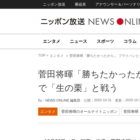
ニッポン放送
番組表
アナウンサー＆パーソナ
エンタメ
ニュース
スポーツ
コラム
TOP
エンタメ
菅田将暉「勝ちたかったから」 フライパン
菅田将暉「勝ちたかった
で「生の栗」と戦う
2020-10-31
2020-10-
By -
NEWS ONLINE 編集部
公開：
更新：
エンタメ
菅田将暉のオールナイトニッポン
菅田将暉