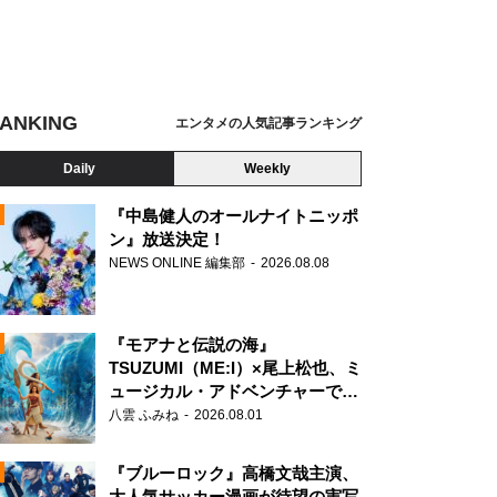
ANKING
エンタメの人気記事ランキング
Daily
Weekly
『中島健人のオールナイトニッポ
ン』放送決定！
NEWS ONLINE 編集部
2026.08.08
N
『モアナと伝説の海』
TSUZUMI（ME:I）×尾上松也、ミ
ュージカル・アドベンチャーで美
声を響かせる
八雲 ふみね
2026.08.01
『ブルーロック』高橋文哉主演、
大人気サッカー漫画が待望の実写