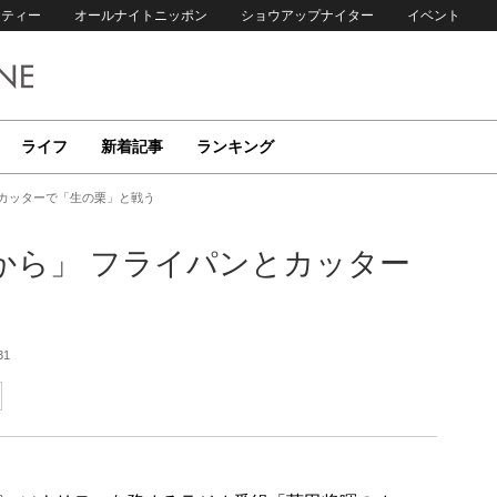
リティー
オールナイトニッポン
ショウアップナイター
イベント
ライフ
新着記事
ランキング
とカッターで「生の栗」と戦う
から」 フライパンとカッター
31