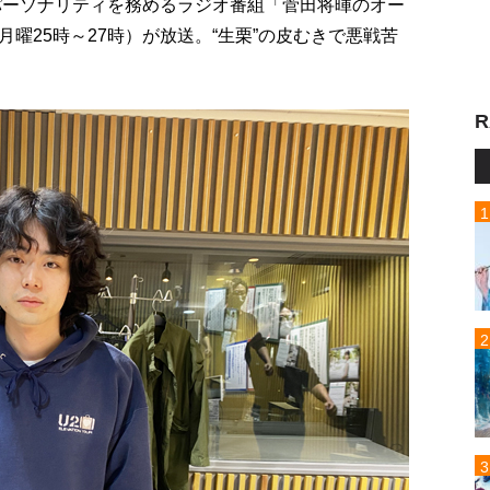
がパーソナリティを務めるラジオ番組「菅田将暉のオー
曜25時～27時）が放送。“生栗”の皮むきで悪戦苦
R