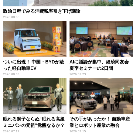
政治日程でみる消費税率引き下げ議論
2026.08.06
ついに出現！ 中国・BYDが放
AIに議論が集中、経済同友会
った軽自動車EV
夏季セミナーの2日間
2026.08.03
2026.07.23
眠れる獅子ならぬ“眠れる高級
その手があったか！ 自動車産
ミニバンの元祖”覚醒なるか？
業とロボット産業の融合
2026.07.17
2026.07.15