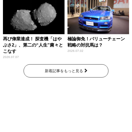
再び偉業達成！ 探査機「はや
極論御免！バリューチェーン
ぶさ2」、第二の“人生”粛々と
戦略の対抗馬は？
こなす
2026.07.02
2026.07.07
新着記事をもっと見る