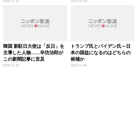
坊治郎が指摘
2020.11.11
2020.10.24
韓国 新駐日大使は「反日」を
トランプ氏とバイデン氏～日
主導した人物……辛坊治郎が
本の国益になるのはどちらの
この新聞記事に言及
候補か
2020.11.25
2020.11.06