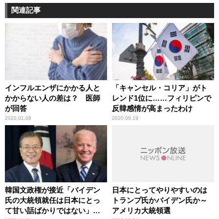
関連記事
インフルエンザにかかる人と
「キャンセル・コリア」がト
かからない人の差は？ 医師
レンド1位に……フィリピンで
が回答
反韓感情が高まったわけ
2020.01.08
2020.09.19
韓国文政権が接近「バイデン
日本にとってやりやすいのは
氏の大統領就任は日本にとっ
トランプ氏かバイデン氏か～
て甘い話ばかりではない」辛
アメリカ大統領選