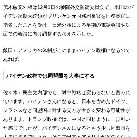
茂木敏充外相は12月1日の参院外交防衛委員会で、米国のバ
イデン次期大統領がブリンケン元国務副長官を国務長官に
指名したことを受け、日米外相による早期の電話会談や対
面での会談に向け調整する考えを示した。
飯田）アメリカの体制がこのままバイデン政権になるので
あれば。
バイデン政権では同盟国を大事にする
佐々木）民主党内部でも、対中戦略は変わらないと言われ
ています。バイデンさんになると、日本を含めたドイツ、
フランスなど同盟国に対する見方が大きく変わる可能性が
あります。トランプ政権では、中国と同じように一歩引い
た感じでしたが、バイデンさんになるともう少し同盟国を
大事にするでしょう。そこで日本とアメリカがどのくらい