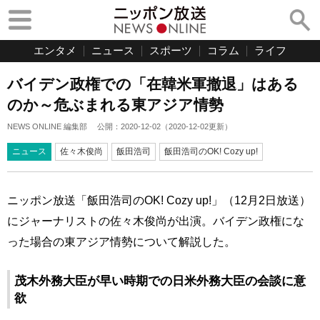
エンタメ
ニュース
スポーツ
コラム
ライフ
バイデン政権での「在韓米軍撤退」はある
のか～危ぶまれる東アジア情勢
NEWS ONLINE 編集部
公開：
2020-12-02
（
2020-12-02
更新）
ニュース
佐々木俊尚
飯田浩司
飯田浩司のOK! Cozy up!
ニッポン放送「飯田浩司のOK! Cozy up!」（12月2日放送）
にジャーナリストの佐々木俊尚が出演。バイデン政権にな
った場合の東アジア情勢について解説した。
茂木外務大臣が早い時期での日米外務大臣の会談に意
欲