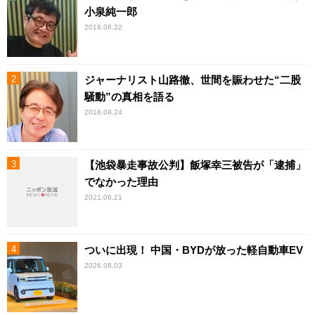
小泉純一郎
2018.08.22
ジャーナリスト山路徹、世間を賑わせた“二股
騒動”の真相を語る
2018.08.24
【池袋暴走事故公判】飯塚幸三被告が「逮捕」
でなかった理由
2021.06.21
ついに出現！ 中国・BYDが放った軽自動車EV
2026.08.03