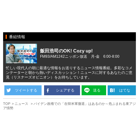
番組情報
飯田浩司のOK! Cozy up!
FM93/AM1242ニッポン放送 月-金 6:00-8:00
忙しい現代人の朝に最適な情報をお送りするニュース情報番組。多彩なコメ
ンテーターと朝から熱いディスカッション！ニュースに対するあなたのご意
見（リスナーズオピニオン）をお待ちしています。
ツイートする
シェアする
送る
はてな
TOP
ニュース
バイデン政権での「在韓米軍撤退」はあるのか～危ぶまれる東アジ
ア情勢