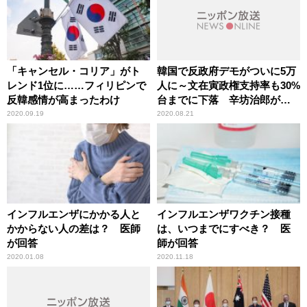
「キャンセル・コリア」がト
韓国で反政府デモがついに5万
レンド1位に……フィリピンで
人に～文在寅政権支持率も30%
反韓感情が高まったわけ
台までに下落 辛坊治郎が言
及
2020.09.19
2020.08.21
インフルエンザにかかる人と
インフルエンザワクチン接種
かからない人の差は？ 医師
は、いつまでにすべき？ 医
が回答
師が回答
2020.01.08
2020.11.18