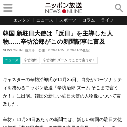
エンタメ
ニュース
スポーツ
コラム
ライフ
韓国 新駐日大使は「反日」を主導した人
物……辛坊治郎がこの新聞記事に言及
NEWS ONLINE 編集部
公開：
2020-11-25
（
2020-11-25
更新）
ニュース
辛坊治郎
辛坊治郎 ズーム そこまで言うか！
キャスターの辛坊治郎氏が11月25日、自身がパーソナリテ
ィを務めるニッポン放送「辛坊治郎 ズーム そこまで言う
か！」に出演。韓国の新しい駐日大使の人物像について言
及した。
辛坊）11月24日あたりの新聞では、新しい韓国の駐日大使