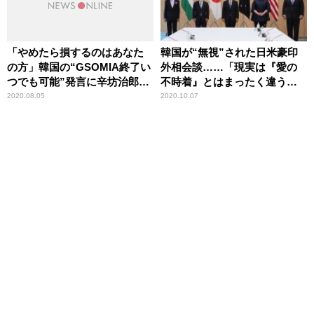
「やめたら損するのはあなた
韓国が“無視”された日米豪印
の方」韓国の“GSOMIA終了い
外相会談……「現実は『愛の
つでも可能”発言に辛坊治郎が
不時着』とはまったく違う」
批判
辛坊治郎が解説
2020.08.05
2020.10.07