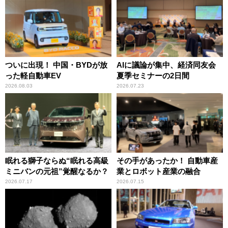
ついに出現！ 中国・BYDが放
AIに議論が集中、経済同友会
った軽自動車EV
夏季セミナーの2日間
2026.08.03
2026.07.23
眠れる獅子ならぬ“眠れる高級
その手があったか！ 自動車産
ミニバンの元祖”覚醒なるか？
業とロボット産業の融合
2026.07.17
2026.07.15