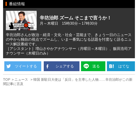
番組情報
辛坊治郎 ズーム そこまで言うか！
月～木曜日 15時30分～17時30分
辛坊治郎さんが政治・経済・文化・社会・芸能まで、きょう一日のニュース
の中から独自の視点でズームし、いま一番気になる話題を忖度なく語るニュ
ース解説番組です。
［アシスタント］増山さやかアナウンサー（月曜日～木曜日）、飯田浩司ア
ナウンサー（木曜日のみ）
ツイートする
シェアする
送る
はてな
TOP
ニュース
韓国 新駐日大使は「反日」を主導した人物……辛坊治郎がこの新
聞記事に言及