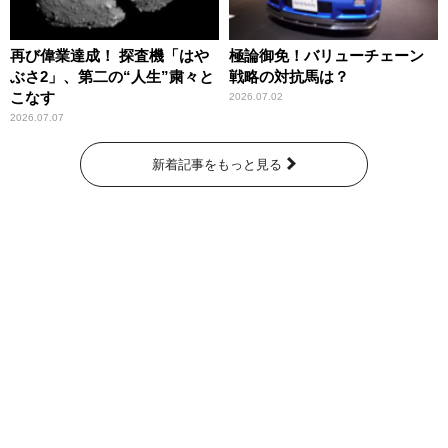
再び偉業達成！ 探査機「はや
極論御免！バリューチェーン
ぶさ2」、第二の“人生”粛々と
戦略の対抗馬は？
こなす
2026.07.02
2026.07.07
新着記事をもっと見る