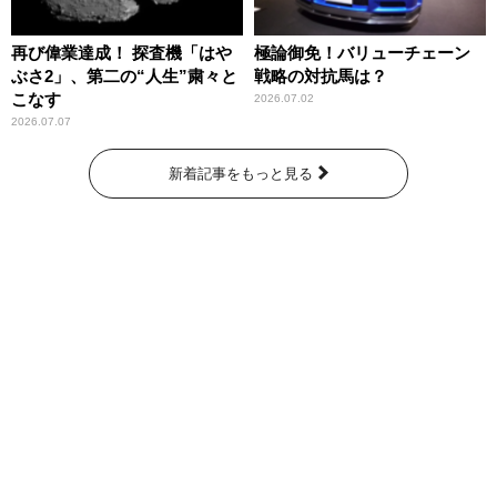
再び偉業達成！ 探査機「はや
極論御免！バリューチェーン
ぶさ2」、第二の“人生”粛々と
戦略の対抗馬は？
こなす
2026.07.02
2026.07.07
新着記事をもっと見る