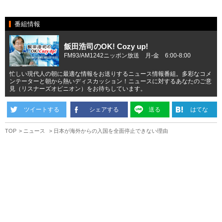
番組情報
飯田浩司のOK! Cozy up!
FM93/AM1242ニッポン放送 月-金 6:00-8:00
忙しい現代人の朝に最適な情報をお送りするニュース情報番組。多彩なコメ
ンテーターと朝から熱いディスカッション！ニュースに対するあなたのご意
見（リスナーズオピニオン）をお待ちしています。
ツイートする
シェアする
送る
はてな
TOP
ニュース
日本が海外からの入国を全面停止できない理由