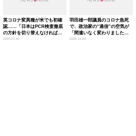
英コロナ変異種が米でも初確
羽田雄一郎議員のコロナ急死
認……「日本はPCR検査徹底
で、政治家の“過信”の空気が
の方針を切り替えなければ駄
「間違いなく変わりました」
目」辛坊治郎が批判
……週刊文春記者が分析
2020.12.30
2020.12.29