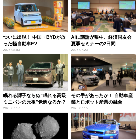
ついに出現！ 中国・BYDが放
AIに議論が集中、経済同友会
った軽自動車EV
夏季セミナーの2日間
2026.08.03
2026.07.23
眠れる獅子ならぬ“眠れる高級
その手があったか！ 自動車産
ミニバンの元祖”覚醒なるか？
業とロボット産業の融合
2026.07.17
2026.07.15