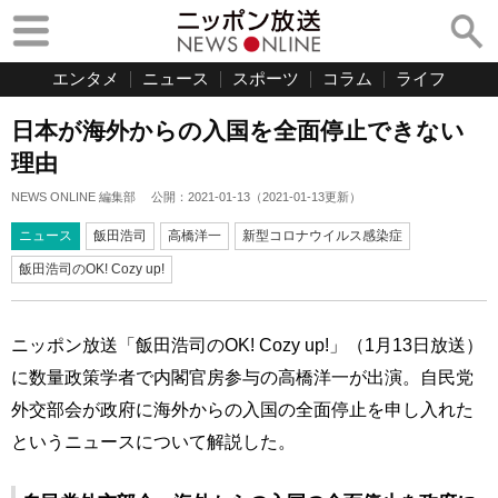
エンタメ
ニュース
スポーツ
コラム
ライフ
日本が海外からの入国を全面停止できない
理由
NEWS ONLINE 編集部
公開：
2021-01-13
（
2021-01-13
更新）
ニュース
飯田浩司
高橋洋一
新型コロナウイルス感染症
飯田浩司のOK! Cozy up!
ニッポン放送「飯田浩司のOK! Cozy up!」（1月13日放送）
に数量政策学者で内閣官房参与の高橋洋一が出演。自民党
外交部会が政府に海外からの入国の全面停止を申し入れた
というニュースについて解説した。