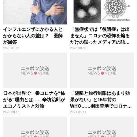
インフルエンザにかかる人と
「無症状では『後遺症』は出
かからない人の差は？ 医師
ません」コロナの恐怖を煽る
が回答
だけの誤ったメディアの語法
に辛坊治郎が異議
2020.01.08
2020.08.08
日本が世界で一番コロナを“怖
「隔離と旅行制限はあまり効
がる”理由とは……辛坊治郎が
果がない」と15年前の
エコノミストと対論
WHO……羽田空港でコロナ新
変異種
2020.08.16
2021.01.11