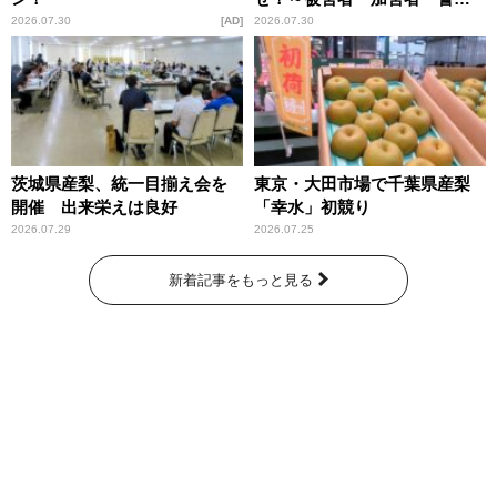
庁が語るトクリュウの実態
2026.07.30
AD
2026.07.30
～」放送
茨城県産梨、統一目揃え会を
東京・大田市場で千葉県産梨
開催 出来栄えは良好
「幸水」初競り
2026.07.29
2026.07.25
新着記事をもっと見る