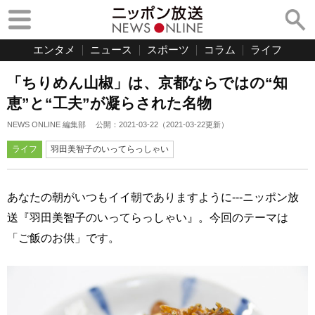
エンタメ
ニュース
スポーツ
コラム
ライフ
「ちりめん山椒」は、京都ならではの“知
恵”と“工夫”が凝らされた名物
NEWS ONLINE 編集部
公開：
2021-03-22
（
2021-03-22
更新）
ライフ
羽田美智子のいってらっしゃい
あなたの朝がいつもイイ朝でありますように---ニッポン放
送『羽田美智子のいってらっしゃい』。今回のテーマは
「ご飯のお供」です。