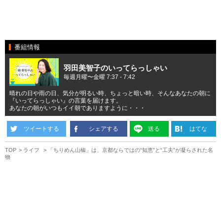
番組情報
羽田美智子のいってらっしゃい
毎週月曜〜金曜 7:37 - 7:42
晴れの日や雨の日、気分が明るい時、ちょっと暗い時、そんなあなたの朝に
『いってらっしゃい』の言葉を届けます。
あなたの朝がいつもイイ朝でありますように・・・
ツイートする
シェアする
送る
はてな
TOP
ライフ
「ちりめん山椒」は、京都ならではの“知恵”と“工夫”が凝らされた名
物