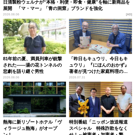
日清製粉ウェルナが“本格・利便・即食・健康”を軸に新商品を
展開 「マ・マー」「青の洞窟」ブランドを強化
2026.08.06
AD
81年前の夏、満員列車が銃撃
「昨日もキュウリ、今日もキ
された――湯の花トンネルの
ュウリ」 『にほんのおかず』
悲劇を語り継ぐ男性
著者が見つけた家庭料理の知
恵
2026.08.06
2026.07.31
熱海に新リゾートホテル「ヴ
特別番組「ニッポン放送報道
ィラージュ熱海」がオープ
スペシャル 特殊詐欺をなく
ン！
せ！～被害者・加害者・警視