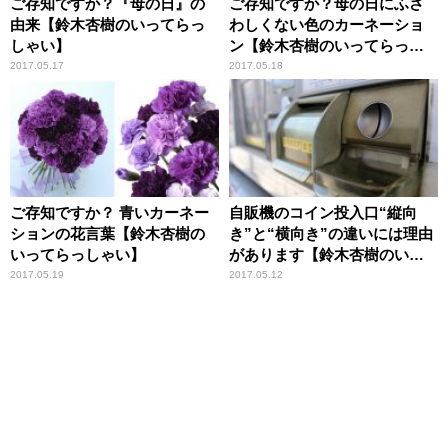
ご存知ですか？『母の日』の
ご存知ですか？母の日にふさ
由来【鈴木杏樹のいってらっ
わしくない色のカーネーショ
しゃい】
ン【鈴木杏樹のいってらっし
ゃい】
2017.05.17
2017.05.18
ご存知ですか？ 青いカーネー
自販機のコイン投入口“縦向
ションの花言葉【鈴木杏樹の
き”と“横向き”の違いには理由
いってらっしゃい】
があります【鈴木杏樹のいっ
てらっしゃい】
2017.05.19
2017.05.12