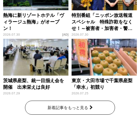
熱海に新リゾートホテル「ヴ
特別番組「ニッポン放送報道
ィラージュ熱海」がオープ
スペシャル 特殊詐欺をなく
ン！
せ！～被害者・加害者・警視
庁が語るトクリュウの実態
2026.07.30
AD
2026.07.30
～」放送
茨城県産梨、統一目揃え会を
東京・大田市場で千葉県産梨
開催 出来栄えは良好
「幸水」初競り
2026.07.29
2026.07.25
新着記事をもっと見る