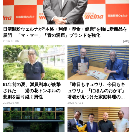
日清製粉ウェルナが“本格・利便・即食・健康”を軸に新商品を
展開 「マ・マー」「青の洞窟」ブランドを強化
2026.08.06
AD
81年前の夏、満員列車が銃撃
「昨日もキュウリ、今日もキ
された――湯の花トンネルの
ュウリ」 『にほんのおかず』
悲劇を語り継ぐ男性
著者が見つけた家庭料理の知
恵
2026.08.06
2026.07.31