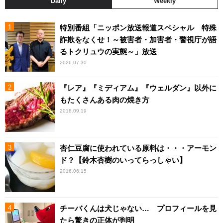
Daily
Weekly
特別番組「ニッポン放送報道スペシャル 特殊
詐欺をなくせ！～被害者・加害者・警視庁が語
るトクリュウの実態～」放送
2026.07.30
『レア』『ミディアム』『ウェルダン』以外に
もたくさんある肉の焼き方
2018.09.19
杏仁豆腐に使われている原料は・・・アーモン
ド？【鈴木杏樹のいってらっしゃい】
2016.06.15
チーバくんは犬じゃない… プロフィールを見
たら驚きの正体が判明