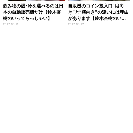
飲み物の温･冷を選べるのは日
自販機のコイン投入口“縦向
本の自動販売機だけ【鈴木杏
き”と“横向き”の違いには理由
樹のいってらっしゃい】
があります【鈴木杏樹のいっ
てらっしゃい】
2017.05.11
2017.05.12