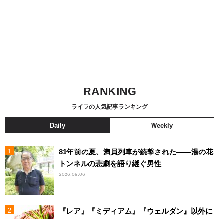
RANKING
ライフの人気記事ランキング
Daily
Weekly
81年前の夏、満員列車が銃撃された――湯の花
トンネルの悲劇を語り継ぐ男性
2026.08.06
『レア』『ミディアム』『ウェルダン』以外に