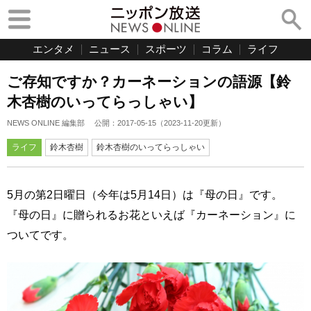
エンタメ
ニュース
スポーツ
コラム
ライフ
ご存知ですか？カーネーションの語源【鈴
木杏樹のいってらっしゃい】
NEWS ONLINE 編集部
公開：
2017-05-15
（
2023-11-20
更新）
ライフ
鈴木杏樹
鈴木杏樹のいってらっしゃい
5月の第2日曜日（今年は5月14日）は『母の日』です。
『母の日』に贈られるお花といえば『カーネーション』に
ついてです。