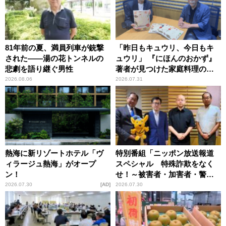
81年前の夏、満員列車が銃撃
「昨日もキュウリ、今日もキ
された――湯の花トンネルの
ュウリ」 『にほんのおかず』
悲劇を語り継ぐ男性
著者が見つけた家庭料理の知
恵
2026.08.06
2026.07.31
熱海に新リゾートホテル「ヴ
特別番組「ニッポン放送報道
ィラージュ熱海」がオープ
スペシャル 特殊詐欺をなく
ン！
せ！～被害者・加害者・警視
庁が語るトクリュウの実態
2026.07.30
AD
2026.07.30
～」放送