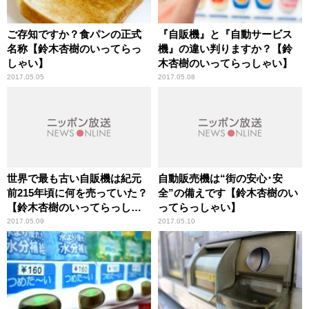
ご存知ですか？食パンの正式
『自販機』と『自動サービス
名称【鈴木杏樹のいってらっ
機』の違い判りますか？【鈴
しゃい】
木杏樹のいってらっしゃい】
2017.05.05
2017.05.08
世界で最も古い自販機は紀元
自動販売機は“街の安心･安
前215年頃に何を売っていた？
全”の備えです【鈴木杏樹のい
【鈴木杏樹のいってらっしゃ
ってらっしゃい】
い】
2017.05.09
2017.05.10