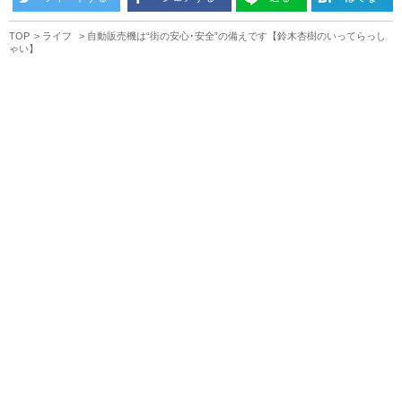
TOP
ライフ
自動販売機は“街の安心･安全”の備えです【鈴木杏樹のいってらっし
ゃい】