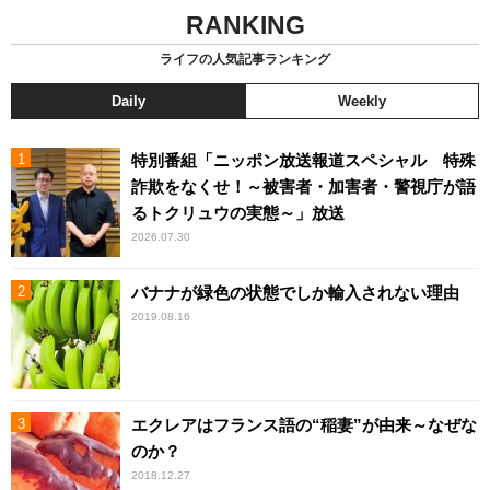
RANKING
ライフの人気記事ランキング
Daily
Weekly
特別番組「ニッポン放送報道スペシャル 特殊
詐欺をなくせ！～被害者・加害者・警視庁が語
るトクリュウの実態～」放送
2026.07.30
バナナが緑色の状態でしか輸入されない理由
2019.08.16
エクレアはフランス語の“稲妻”が由来～なぜな
のか？
2018.12.27