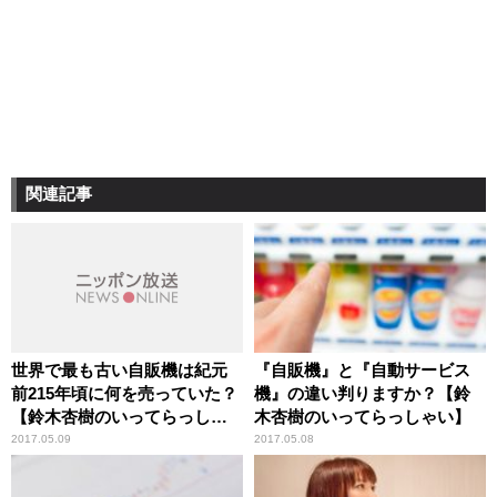
関連記事
世界で最も古い自販機は紀元
『自販機』と『自動サービス
前215年頃に何を売っていた？
機』の違い判りますか？【鈴
【鈴木杏樹のいってらっしゃ
木杏樹のいってらっしゃい】
い】
2017.05.09
2017.05.08