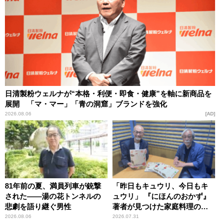
日清製粉ウェルナが“本格・利便・即食・健康”を軸に新商品を
展開 「マ・マー」「青の洞窟」ブランドを強化
2026.08.06
AD
81年前の夏、満員列車が銃撃
「昨日もキュウリ、今日もキ
された――湯の花トンネルの
ュウリ」 『にほんのおかず』
悲劇を語り継ぐ男性
著者が見つけた家庭料理の知
恵
2026.08.06
2026.07.31