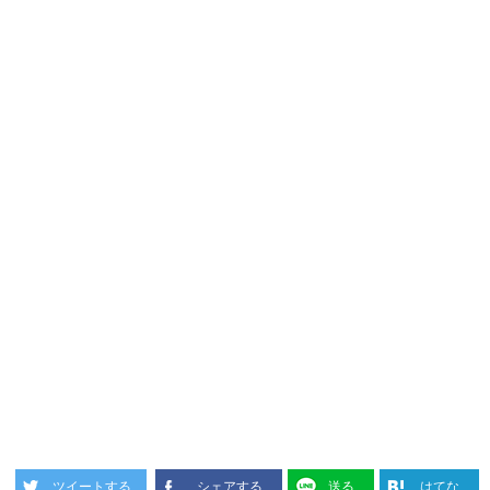
ツイートする
シェアする
送る
はてな