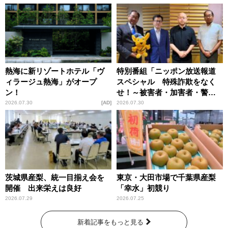
熱海に新リゾートホテル「ヴ
特別番組「ニッポン放送報道
ィラージュ熱海」がオープ
スペシャル 特殊詐欺をなく
ン！
せ！～被害者・加害者・警視
庁が語るトクリュウの実態
2026.07.30
AD
2026.07.30
～」放送
茨城県産梨、統一目揃え会を
東京・大田市場で千葉県産梨
開催 出来栄えは良好
「幸水」初競り
2026.07.29
2026.07.25
新着記事をもっと見る