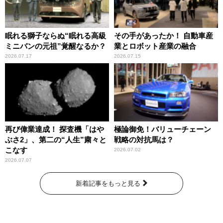
眠れる獅子ならぬ“眠れる高級
その手があったか！ 自動車産
ミニバンの元祖”覚醒なるか？
業とロボット産業の融合
2026.07.17
2026.07.15
再び偉業達成！ 探査機「はや
極論御免！バリューチェーン
ぶさ2」、第二の“人生”粛々と
戦略の対抗馬は？
こなす
2026.07.02
2026.07.07
新着記事をもっと見る