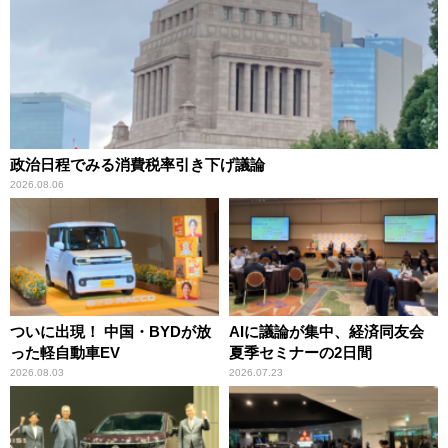
政治日程でみる消費税率引き下げ議論
2026.08.06
ついに出現！ 中国・BYDが放
AIに議論が集中、経済同友会
った軽自動車EV
夏季セミナーの2日間
2026.08.03
2026.07.23