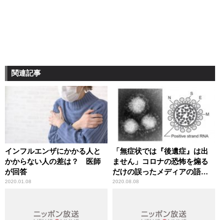
関連記事
インフルエンザにかかる人と
「無症状では『後遺症』は出
かからない人の差は？ 医師
ません」コロナの恐怖を煽る
が回答
だけの誤ったメディアの語法
に辛坊治郎が異議
2020.01.08
2020.08.08