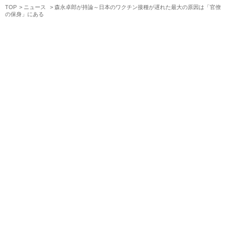
TOP
ニュース
森永卓郎が持論～日本のワクチン接種が遅れた最大の原因は「官僚
の保身」にある