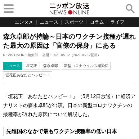
エンタメ
ニュース
スポーツ
コラム
ライフ
森永卓郎が持論～日本のワクチン接種が遅れ
た最大の原因は「官僚の保身」にある
NEWS ONLINE 編集部
公開：
2021-05-12
（
2021-05-12
更新）
ニュース
垣花正
森永卓郎
新型コロナウイルス感染症
垣花正あなたとハッピー！
「垣花正 あなたとハッピー！」（5月12日放送）に経済ア
ナリストの森永卓郎が出演。日本の新型コロナワクチンの
接種率が遅れた原因について解説した。
先進国のなかで最もワクチン接種率の低い日本