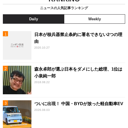
ニュースの人気記事ランキング
Daily
Weekly
日本が核兵器禁止条約に署名できない2つの理
由
2020.10.27
森永卓郎が選ぶ日本をダメにした総理、1位は
小泉純一郎
2018.08.22
ついに出現！ 中国・BYDが放った軽自動車EV
2026.08.03