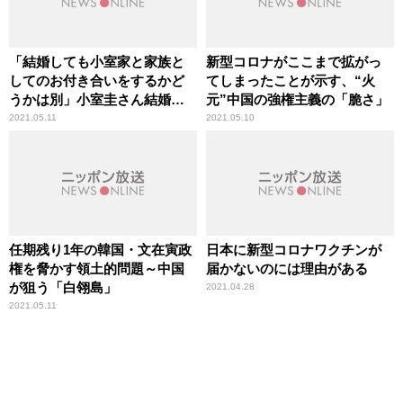
「結婚しても小室家と家族と
新型コロナがここまで拡がっ
してのお付き合いをするかど
てしまったことが示す、“火
うかは別」小室圭さん結婚問
元”中国の強権主義の「脆さ」
題の現在と今後を竹田恒泰氏
2021.05.11
2021.05.10
が解説
任期残り1年の韓国・文在寅政
日本に新型コロナワクチンが
権を脅かす領土的問題～中国
届かないのには理由がある
が狙う「白翎島」
2021.04.28
2021.05.11