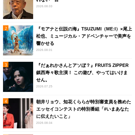
2026.08.03
『モアナと伝説の海』TSUZUMI（ME:I）×尾上
松也、ミュージカル・アドベンチャーで美声を
響かせる
2026.08.01
『だぁれかさんとアソぼ？』FRUITS ZIPPER
鎮西寿々歌主演！ この遊び、やってはいけま
せん。
2026.07.25
朝井リョウ、知花くららが特別審査員を務めた
エッセイコンテストの特別番組「#いまあなた
に伝えたいこと」
2026.08.04