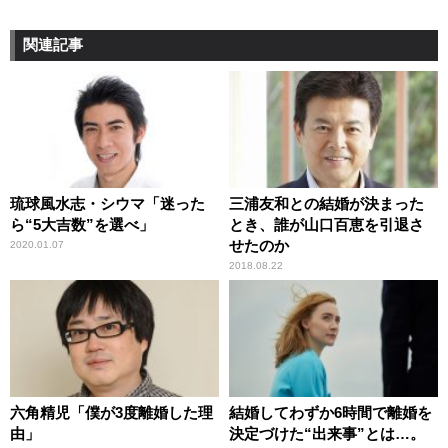
関連記事
琉球風水志・シウマ「迷った
三浦友和との結婚が決まった
ら“5大吉数”を選べ」
とき、誰が山口百恵を引退さ
せたのか
2020.01.07
2018.08.22
六角精児「僕が3度離婚した理
結婚してわずか6時間で離婚を
由」
決定づけた“出来事”とは…。