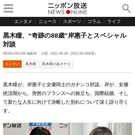
エンタメ
ニュース
スポーツ
コラム
ライフ
黒木瞳、“奇跡の88歳”岸惠子とスペシャル
対談
NEWS ONLINE 編集部
公開：
2021-06-08
（
2021-06-08
更新）
エンタメ
黒木瞳
黒木瞳のあさナビ
黒木瞳が、岸惠子と女優同士のガチンコ対談。岸が、女優
絶頂期から、突然のフランスへの旅立ち、国際結婚、そし
て新たな人生に向けて決断した別れについて深く語り尽く
す。