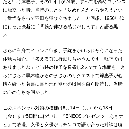
たという岸惠子。その1回目が24歳、すべてを辞めフランス
に旅立った時、当時のことを「決めたんだからやろうとい
う覚悟をもって羽田を飛び立ちました」と回想。1950年代
に行った決断に「背筋が伸びる感じがします」と語る黒
木。
さらに単身でイランに行き、手錠をかけられそうになった
体験も紹介。「考える前に行動しちゃうんです。軽率では
ありましたね」と当時の様子を反省し2人で笑う場面も。さ
らにさらに黒木瞳からのまさかのリクエストで岸惠子が心
情を綴った著書に書かれた別れの啖呵を自ら朗読し、当時
の心のうちを明かした。
このスペシャル対談の模様は6月14日（月）から18日
（金）まで5日間にわたり、『ENEOSプレゼンツ あさナ
ビ』で放送。女優と女優がガチンコで語り合った対談は聴