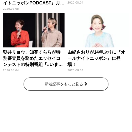
イトニッポンPODCAST』月替
2026.08.04
わりパーソナリティ
2026.08.05
朝井リョウ、知花くららが特
由紀さおりが14年ぶりに『オ
別審査員を務めたエッセイコ
ールナイトニッポン』に登
ンテストの特別番組「#いまあ
場！
なたに伝えたいこと」
2026.08.04
2026.08.04
新着記事をもっと見る