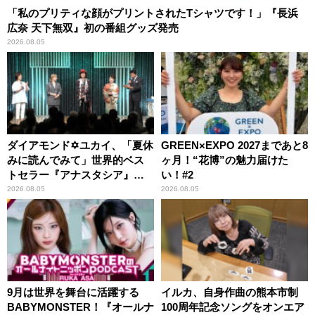
「私のプリティな顔がプリントされたTシャツです！」『長浜
広奈 天下無双』初の番組グッズ発売
2026.08.05
ダイアモンド✡ユカイ、「夏休
GREEN×EXPO 2027まであと8
みに読んでみて」世界的ベス
ヶ月！“花博”の魅力届けた
トセラー『アナスタシア』を
い！#2
紹介
2026.08.05
2026.08.05
9月は世界を舞台に活躍する
イルカ、自身作曲の熊本市制
BABYMONSTER！『オールナ
100周年記念ソングをオンエア