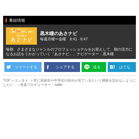
番組情報
黒木瞳のあさナビ
毎週月曜〜金曜 6:41 - 6:47
毎朝、さまざまなジャンルのプロフェッショナルをお迎えして、朝の活力に
なるお話をうかがっていく「あさナビ」。ナビゲーター：黒木瞳
ツイートする
シェアする
送る
はてな
TOP
エンタメ
常に高校生や中学生の自分が見ているという感覚を忘れないように
したい ～音楽プロデューサー・Yaffle