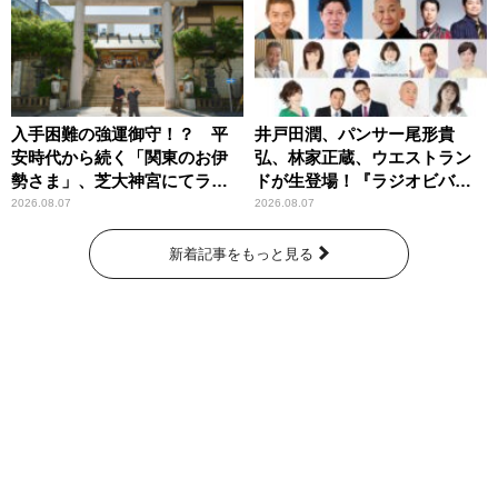
入手困難の強運御守！？ 平
井戸田潤、パンサー尾形貴
安時代から続く「関東のお伊
弘、林家正蔵、ウエストラン
勢さま」、芝大神宮にてラン
ドが生登場！『ラジオビバリ
パンプスが合格祈願！
ー昼ズ』
2026.08.07
2026.08.07
新着記事をもっと見る