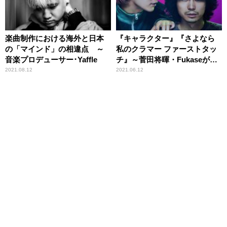
楽曲制作における海外と日本
『キャラクター』『さよなら
の「マインド」の相違点 ～
私のクラマー ファーストタッ
音楽プロデューサー･Yaffle
チ』～菅田将暉・Fukaseがみ
せる化学反応＆あのアニメプ
2021.08.12
2021.06.12
ロジェクトの劇場版が公開！