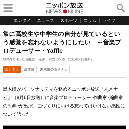
エンタメ
ニュース
スポーツ
コラム
ライフ
常に高校生や中学生の自分が見ているとい
う感覚を忘れないようにしたい ～音楽プ
ロデューサー・Yaffle
NEWS ONLINE 編集部
公開：
2021-08-15
（
2021-08-15
更新）
エンタメ
黒木瞳
黒木瞳のあさナビ
黒木瞳がパーソナリティを務めるニッポン放送「あさナ
ビ」（8月6日放送）に音楽プロデューサー･作曲家･編曲家
のYaffleが出演。曲づくりにおける忘れてはいけない感性に
ついて語った。