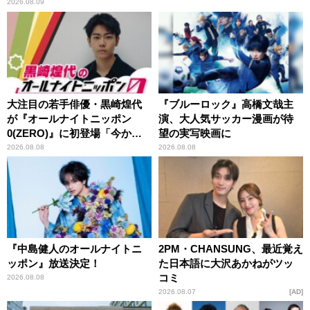
2026.08.09
大注目の若手俳優・黒崎煌代
『ブルーロック』高橋文哉主
が『オールナイトニッポン
演、大人気サッカー漫画が待
0(ZERO)』に初登場「今から
望の実写映画に
とてもワクワクしておりま
2026.08.08
2026.08.08
す！」
『中島健人のオールナイトニ
2PM・CHANSUNG、最近覚え
ッポン』放送決定！
た日本語に大沢あかねがツッ
コミ
2026.08.08
2026.08.07
AD