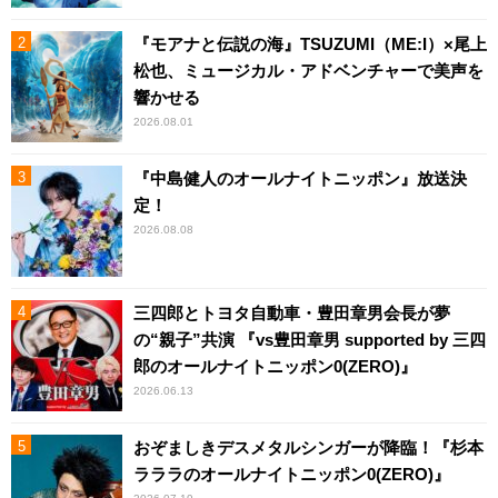
『モアナと伝説の海』TSUZUMI（ME:I）×尾上
松也、ミュージカル・アドベンチャーで美声を
響かせる
2026.08.01
『中島健人のオールナイトニッポン』放送決
定！
2026.08.08
三四郎とトヨタ自動車・豊田章男会長が夢
の“親子”共演 『vs豊田章男 supported by 三四
郎のオールナイトニッポン0(ZERO)』
2026.06.13
おぞましきデスメタルシンガーが降臨！『杉本
ラララのオールナイトニッポン0(ZERO)』