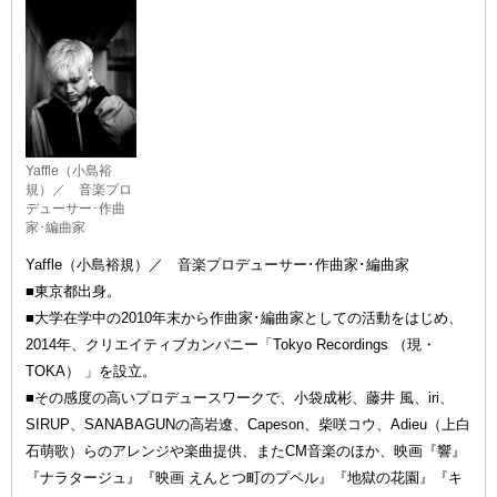
Yaffle（小島裕
規）／ 音楽プロ
デューサー･作曲
家･編曲家
Yaffle（小島裕規）／ 音楽プロデューサー･作曲家･編曲家
■東京都出身。
■大学在学中の2010年末から作曲家･編曲家としての活動をはじめ、
2014年、クリエイティブカンパニー「Tokyo Recordings （現・
TOKA） 」を設立。
■その感度の高いプロデュースワークで、小袋成彬、藤井 風、iri、
SIRUP、SANABAGUNの高岩遼、Capeson、柴咲コウ、Adieu（上白
石萌歌）らのアレンジや楽曲提供、またCM音楽のほか、映画『響』
『ナラタージュ』『映画 えんとつ町のプペル』『地獄の花園』『キ