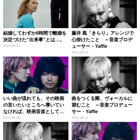
結婚してわずか6時間で離婚を
藤井 風「きらり」アレンジで
決定づけた“出来事”とは…。
心掛けたこと ～音楽プロデ
ューサー・Yaffle
2018.08.10
2021.08.10
いい曲が流れても、その映画
曲をつくる際、ヴォーカルに
の言いたいところへ導いてい
望むこと ～音楽プロデュー
なければ、映画音楽としては
サー・Yaffle
失敗だと思う ～音楽プロデ
2021.08.09
2021.08.11
ューサー・Yaffle