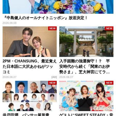
『中島健人のオールナイトニッポン』放送決定！
2026.08.08
NEW
NEW
2PM・CHANSUNG、最近覚え
入手困難の強運御守！？ 平
た日本語に大沢あかねがツッ
安時代から続く「関東のお伊
コミ
勢さま」、芝大神宮にてラン
パンプスが合格祈願！
2026.08.07
AD
2026.08.07
NEW
NEW
井戸田潤、パンサー尾形貴
ゲストにSWEET STEADY・音