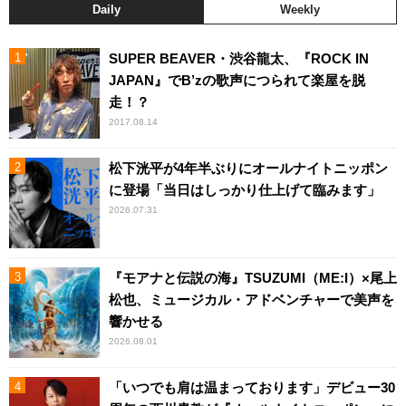
Daily
Weekly
SUPER BEAVER・渋谷龍太、『ROCK IN
JAPAN』でB’zの歌声につられて楽屋を脱
走！？
2017.08.14
松下洸平が4年半ぶりにオールナイトニッポン
に登場「当日はしっかり仕上げて臨みます」
2026.07.31
『モアナと伝説の海』TSUZUMI（ME:I）×尾上
松也、ミュージカル・アドベンチャーで美声を
響かせる
2026.08.01
「いつでも肩は温まっております」デビュー30