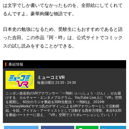
は文字でしか書いてなかったものを、全部絵にしてくれて
るんですよ。豪華絢爛な物語です。
日本史の勉強になるため、受験生にもおすすめであると語
った吉田。この作品『阿・吽』は、公式サイトでコミック
スの試し読みをすることができる。
番組情報
ミューコミVR
毎週日曜日 23:30 - 24:30
ニッポン放送初のVRアナウンサー「一翔剣（いっしょう・けん）」がお届
けする、カルチャー・エンタメプログラム。YouTube Live上に『VR』空間
を展開し、60分のラジオ番組を同時生配信！ 一翔剣は、2019年
に"HoneyWorks"ヤマコ氏のデザインによるVRアナウンサーとして活動開
始。今回、アイドル・アーティストとして活動する西井万理那、末吉9太郎
を番組パートナーに迎え、『VR』空間でコラボレーションしていく！！