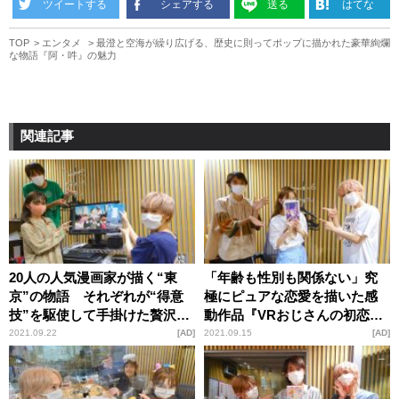
ツイートする
シェアする
送る
はてな
TOP
エンタメ
最澄と空海が繰り広げる、歴史に則ってポップに描かれた豪華絢爛
な物語『阿・吽』の魅力
関連記事
20人の人気漫画家が描く“東
「年齢も性別も関係ない」究
京”の物語 それぞれが“得意
極にピュアな恋愛を描いた感
技”を駆使して手掛けた贅沢な
動作品『VRおじさんの初恋』
作品『もしも、東京』の魅力
の魅力
2021.09.22
AD
2021.09.15
AD