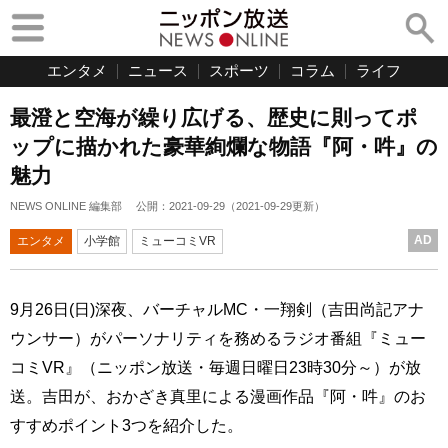
エンタメ
ニュース
スポーツ
コラム
ライフ
最澄と空海が繰り広げる、歴史に則ってポ
ップに描かれた豪華絢爛な物語『阿・吽』の
魅力
NEWS ONLINE 編集部
公開：
2021-09-29
（
2021-09-29
更新）
AD
エンタメ
小学館
ミューコミVR
9月26日(日)深夜、バーチャルMC・一翔剣（吉田尚記アナ
ウンサー）がパーソナリティを務めるラジオ番組『ミュー
コミVR』（ニッポン放送・毎週日曜日23時30分～）が放
送。吉田が、おかざき真里による漫画作品『阿・吽』のお
すすめポイント3つを紹介した。