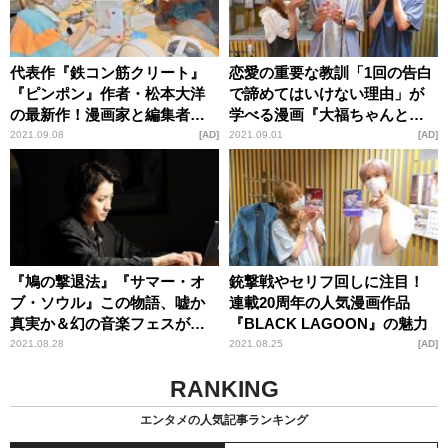
代表作『鉄コン筋クリート』
恋愛の重要な教訓「1回の告白
『ピンポン』作者・松本大洋
で諦めてはいけない理由」が
の最新作！漫画家と編集者の
学べる漫画『大福ちゃんと王
人生哲学を描いた漫画『東京
子さま』の魅力
2021.09.08
AD
2021.09.01
AD
ヒゴロ』が話題
『鳩の撃退法』『サマー・オ
銃撃戦やセリフ回しに注目！
ブ・ソウル』この物語、嘘か
連載20周年の人気漫画作品
真実か＆幻の音楽フェスが蘇
『BLACK LAGOON』の魅力
る！
2021.08.28
2021.08.25
AD
RANKING
エンタメの人気記事ランキング