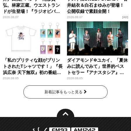
弘、林家正蔵、ウエストラン
井結衣＆白石まゆみが登場！
ドが生登場！『ラジオビバリ
公開収録で素顔全開！
ー昼ズ』
2026.08.07
2026.08.07
AD
「私のプリティな顔がプリン
ダイアモンド✡ユカイ、「夏休
トされたTシャツです！」『長
みに読んでみて」世界的ベス
浜広奈 天下無双』初の番組グ
トセラー『アナスタシア』を
ッズ発売
紹介
2026.08.05
2026.08.05
新着記事をもっと見る