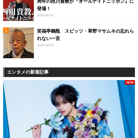
周年の西川貴教が『オールナイトニッポン』に
登場！
2026.08.03
笑福亭鶴瓶 スピッツ・草野マサムネの忘れら
れない一言
2026.08.03
エンタメの新着記事
NEW