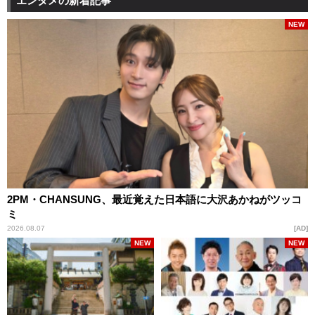
エンタメの新着記事
NEW
2PM・CHANSUNG、最近覚えた日本語に大沢あかねがツッコ
ミ
2026.08.07
AD
NEW
NEW