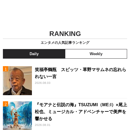
RANKING
エンタメの人気記事ランキング
Daily
Weekly
笑福亭鶴瓶 スピッツ・草野マサムネの忘れら
れない一言
2026.08.03
『モアナと伝説の海』TSUZUMI（ME:I）×尾上
松也、ミュージカル・アドベンチャーで美声を
響かせる
2026.08.01