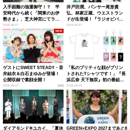
入手困難の強運御守！？ 平
井戸田潤、パンサー尾形貴
安時代から続く「関東のお伊
弘、林家正蔵、ウエストラン
勢さま」、芝大神宮にてラン
ドが生登場！『ラジオビバリ
パンプスが合格祈願！
ー昼ズ』
2026.08.07
2026.08.07
NEW
ゲストにSWEET STEADY・音
「私のプリティな顔がプリン
井結衣＆白石まゆみが登場！
トされたTシャツです！」『長
公開収録で素顔全開！
浜広奈 天下無双』初の番組グ
ッズ発売
2026.08.07
AD
2026.08.05
ダイアモンド✡ユカイ、「夏休
GREEN×EXPO 2027まであと8