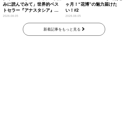
みに読んでみて」世界的ベス
ヶ月！“花博”の魅力届けた
トセラー『アナスタシア』を
い！#2
紹介
2026.08.05
2026.08.05
新着記事をもっと見る