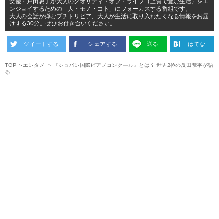
女優・戸田恵子が大人のクオリティ・オブ・ライフ（上質で豊な生活）をエ
ンジョイするための「人・モノ・コト」にフォーカスする番組です。
大人の会話が弾むプチトリビア、大人が生活に取り入れたくなる情報をお届
けする30分。ぜひお付き合いください。
ツイートする
シェアする
送る
はてな
TOP
エンタメ
『ショパン国際ピアノコンクール』とは？ 世界2位の反田恭平が語
る