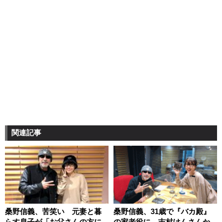
関連記事
桑野信義、苦笑い 元妻と暮
桑野信義、31歳で『バカ殿』
らす息子が「お父さんの方に
の家老役に 志村けんさんか