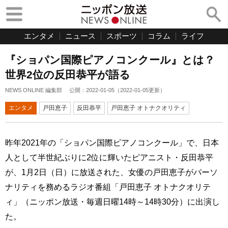
エンタメ
ニュース
スポーツ
コラム
ライフ
『ショパン国際ピアノコンクール』とは？
世界2位の反田恭平が語る
NEWS ONLINE 編集部
公開：
2022-01-05
（
2022-01-05
更新）
エンタメ
戸田恵子
反田恭平
戸田恵子 オトナクオリティ
昨年2021年の「ショパン国際ピアノコンクール」で、日本
人として半世紀ぶりに2位に輝いたピアニスト・反田恭平
が、1月2日（日）に放送された、女優の戸田恵子がパーソ
ナリティを務めるラジオ番組「戸田恵子 オトナクオリテ
ィ」（ニッポン放送・毎週日曜14時～14時30分）に出演し
た。