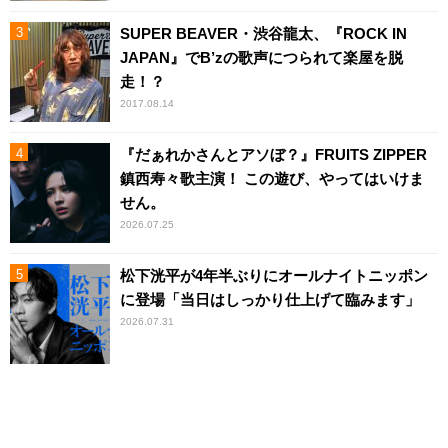
SUPER BEAVER・渋谷龍太、『ROCK IN
JAPAN』でB’zの歌声につられて楽屋を脱
走！？
2017.08.14
『だぁれかさんとアソぼ？』FRUITS ZIPPER
鎮西寿々歌主演！ この遊び、やってはいけま
せん。
2026.07.25
松下洸平が4年半ぶりにオールナイトニッポン
に登場「当日はしっかり仕上げて臨みます」
2026.07.31