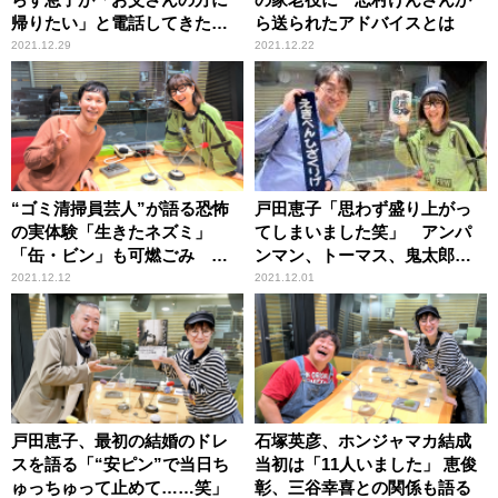
帰りたい」と電話してきた理
ら送られたアドバイスとは
由
2021.12.29
2021.12.22
“ゴミ清掃員芸人”が語る恐怖
戸田恵子「思わず盛り上がっ
の実体験「生きたネズミ」
てしまいました笑」 アンパ
「缶・ビン」も可燃ごみ
ンマン、トーマス、鬼太郎の
「何でそんなことをするのか
駅弁に感激
2021.12.12
2021.12.01
な？」
戸田恵子、最初の結婚のドレ
石塚英彦、ホンジャマカ結成
スを語る「“安ピン”で当日ち
当初は「11人いました」 恵俊
ゅっちゅって止めて……笑」
彰、三谷幸喜との関係も語る