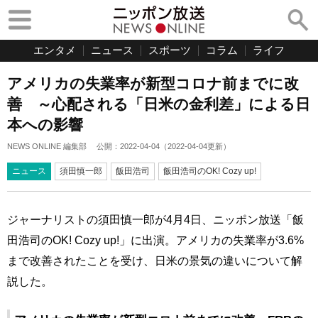
エンタメ
ニュース
スポーツ
コラム
ライフ
アメリカの失業率が新型コロナ前までに改
善 ～心配される「日米の金利差」による日
本への影響
NEWS ONLINE 編集部
公開：
2022-04-04
（
2022-04-04
更新）
ニュース
須田慎一郎
飯田浩司
飯田浩司のOK! Cozy up!
ジャーナリストの須田慎一郎が4月4日、ニッポン放送「飯
田浩司のOK! Cozy up!」に出演。アメリカの失業率が3.6%
まで改善されたことを受け、日米の景気の違いについて解
説した。