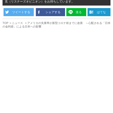
見（リスナーズオピニオン）をお待ちしています。
ツイートする
シェアする
送る
はてな
TOP
ニュース
アメリカの失業率が新型コロナ前までに改善 ～心配される「日米
の金利差」による日本への影響