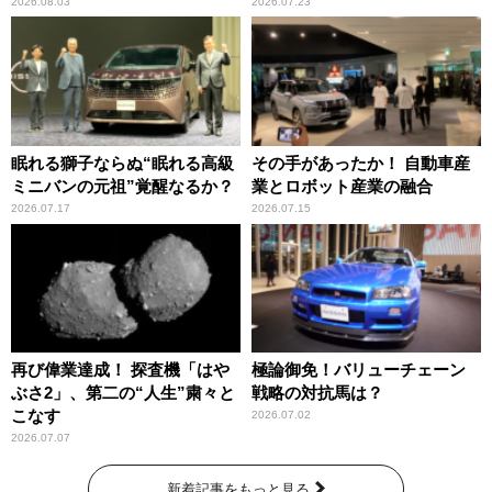
2026.08.03
2026.07.23
眠れる獅子ならぬ“眠れる高級
その手があったか！ 自動車産
ミニバンの元祖”覚醒なるか？
業とロボット産業の融合
2026.07.17
2026.07.15
再び偉業達成！ 探査機「はや
極論御免！バリューチェーン
ぶさ2」、第二の“人生”粛々と
戦略の対抗馬は？
こなす
2026.07.02
2026.07.07
新着記事をもっと見る