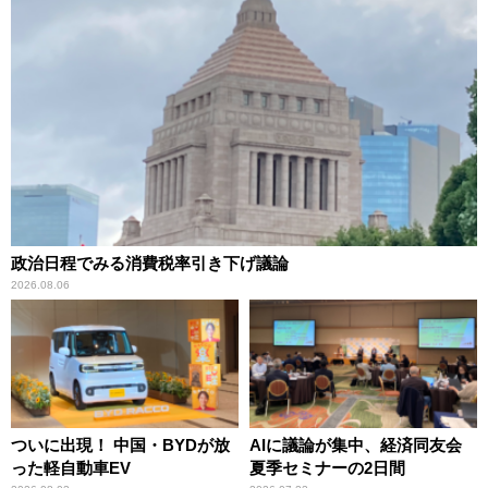
政治日程でみる消費税率引き下げ議論
2026.08.06
ついに出現！ 中国・BYDが放
AIに議論が集中、経済同友会
った軽自動車EV
夏季セミナーの2日間