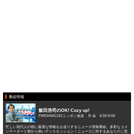
番組情報
飯田浩司のOK! Cozy up!
FM93/AM1242ニッポン放送 月-金 6:00-8:00
忙しい現代人の朝に最適な情報をお送りするニュース情報番組。多彩なコメ
ンテーターと朝から熱いディスカッション！ニュースに対するあなたのご意