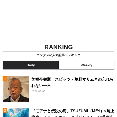
RANKING
エンタメの人気記事ランキング
Daily
Weekly
笑福亭鶴瓶 スピッツ・草野マサムネの忘れら
れない一言
2026.08.03
『モアナと伝説の海』TSUZUMI（ME:I）×尾上