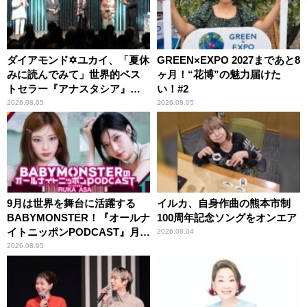
ダイアモンド✡ユカイ、「夏休
GREEN×EXPO 2027まであと8
みに読んでみて」世界的ベス
ヶ月！“花博”の魅力届けた
トセラー『アナスタシア』を
い！#2
紹介
2026.08.05
2026.08.05
9月は世界を舞台に活躍する
イルカ、自身作曲の熊本市制
BABYMONSTER！『オールナ
100周年記念ソングをオンエア
イトニッポンPODCAST』月替
2026.08.04
わりパーソナリティ
2026.08.05