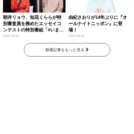
朝井リョウ、知花くららが特
由紀さおりが14年ぶりに『オ
別審査員を務めたエッセイコ
ールナイトニッポン』に登
ンテストの特別番組「#いまあ
場！
なたに伝えたいこと」
2026.08.04
2026.08.04
新着記事をもっと見る