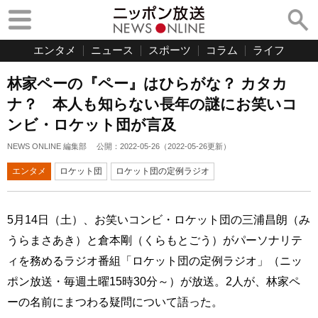
エンタメ
ニュース
スポーツ
コラム
ライフ
林家ペーの『ペー』はひらがな？ カタカ
ナ？ 本人も知らない長年の謎にお笑いコ
ンビ・ロケット団が言及
NEWS ONLINE 編集部
公開：
2022-05-26
（
2022-05-26
更新）
エンタメ
ロケット団
ロケット団の定例ラジオ
5月14日（土）、お笑いコンビ・ロケット団の三浦昌朗（み
うらまさあき）と倉本剛（くらもとごう）がパーソナリテ
ィを務めるラジオ番組「ロケット団の定例ラジオ」（ニッ
ポン放送・毎週土曜15時30分～）が放送。2人が、林家ペ
ーの名前にまつわる疑問について語った。