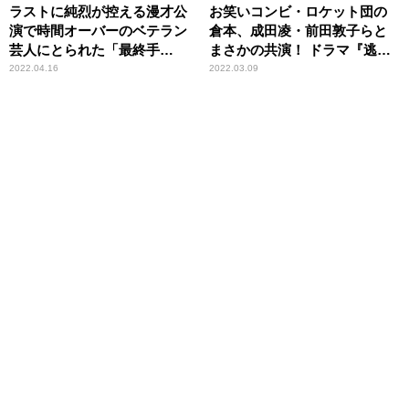
ラストに純烈が控える漫才公
お笑いコンビ・ロケット団の
演で時間オーバーのベテラン
倉本、成田凌・前田敦子らと
芸人にとられた「最終手
まさかの共演！ ドラマ『逃亡
段」 お笑いコンビ・ロケッ
医F』の撮影裏側を明かす
2022.04.16
2022.03.09
ト団が詳細語る