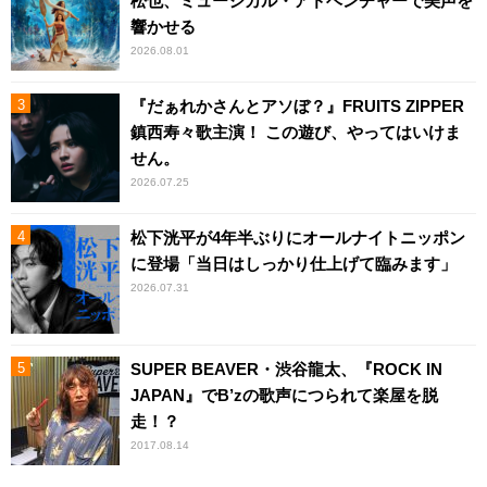
松也、ミュージカル・アドベンチャーで美声を
響かせる
2026.08.01
『だぁれかさんとアソぼ？』FRUITS ZIPPER
鎮西寿々歌主演！ この遊び、やってはいけま
せん。
2026.07.25
松下洸平が4年半ぶりにオールナイトニッポン
に登場「当日はしっかり仕上げて臨みます」
2026.07.31
SUPER BEAVER・渋谷龍太、『ROCK IN
JAPAN』でB’zの歌声につられて楽屋を脱
走！？
2017.08.14