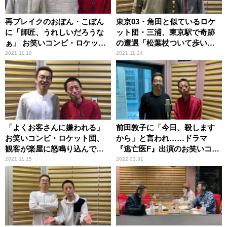
再ブレイクのおぼん・こぼん
東京03・角田と似ているロケ
に「師匠、うれしいだろうな
ット団・三浦、東京駅で奇跡
ぁ」 お笑いコンビ・ロケット
の遭遇「松葉杖ついて歩いて
団が語る『師匠の願い』
たら角田さんが見えてきて、
2021.11.10
2021.11.24
松葉杖ついてるの（笑）」
「よくお客さんに嫌われる」
前田敦子に「今日、殺します
お笑いコンビ・ロケット団、
から」と言われ……ドラマ
観客が楽屋に怒鳴り込んでき
『逃亡医F』出演のお笑いコン
た事件を明かす
ビ・ロケット団の倉本が驚き
2021.11.15
2022.03.31
のやり取り明かす