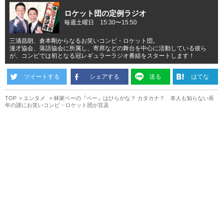
ロケット団の定例ラジオ
毎週土曜日 15:30〜15:50
三浦昌朗、倉本剛からなるお笑いコンビ・ロケット団。
漫才協会、落語協会に所属し、寄席などの舞台を中心に活動している彼ら
が、コンビでは初となる冠レギュラーラジオ番組をスタートします！
ツイートする
シェアする
送る
はてな
TOP
エンタメ
林家ペーの『ペー』はひらがな？ カタカナ？ 本人も知らない長
年の謎にお笑いコンビ・ロケット団が言及