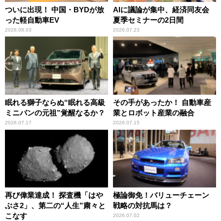
ついに出現！ 中国・BYDが放
AIに議論が集中、経済同友会
った軽自動車EV
夏季セミナーの2日間
2026.08.03
2026.07.23
眠れる獅子ならぬ“眠れる高級
その手があったか！ 自動車産
ミニバンの元祖”覚醒なるか？
業とロボット産業の融合
2026.07.17
2026.07.15
再び偉業達成！ 探査機「はや
極論御免！バリューチェーン
ぶさ2」、第二の“人生”粛々と
戦略の対抗馬は？
こなす
2026.07.02