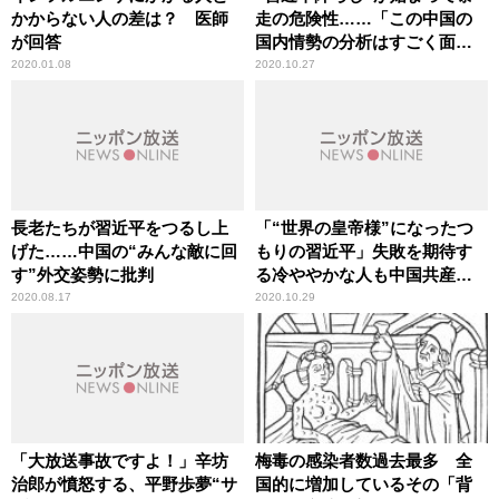
かからない人の差は？ 医師
走の危険性……「この中国の
が回答
国内情勢の分析はすごく面白
い」辛坊治郎が言及
2020.01.08
2020.10.27
長老たちが習近平をつるし上
「“世界の皇帝様”になったつ
げた……中国の“みんな敵に回
もりの習近平」失敗を期待す
す”外交姿勢に批判
る冷ややかな人も中国共産党
には多い
2020.08.17
2020.10.29
「大放送事故ですよ！」辛坊
梅毒の感染者数過去最多 全
治郎が憤怒する、平野歩夢“サ
国的に増加しているその「背