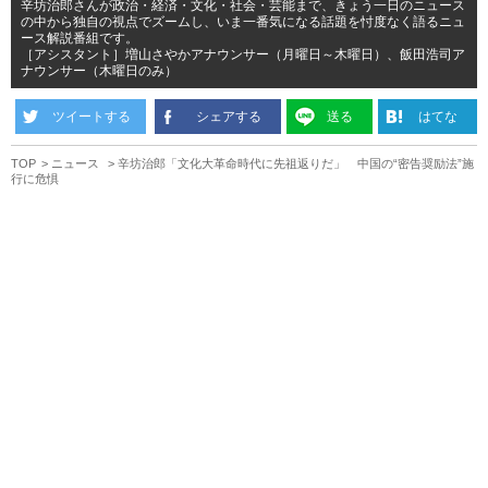
辛坊治郎さんが政治・経済・文化・社会・芸能まで、きょう一日のニュース
の中から独自の視点でズームし、いま一番気になる話題を忖度なく語るニュ
ース解説番組です。
［アシスタント］増山さやかアナウンサー（月曜日～木曜日）、飯田浩司ア
ナウンサー（木曜日のみ）
ツイートする
シェアする
送る
はてな
TOP
ニュース
辛坊治郎「文化大革命時代に先祖返りだ」 中国の“密告奨励法”施
行に危惧