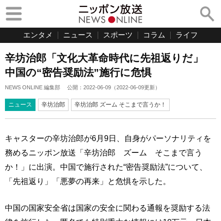
エンタメ
ニュース
スポーツ
コラム
ライフ
辛坊治郎「文化大革命時代に先祖返りだ」
中国の“密告奨励法”施行に危惧
NEWS ONLINE 編集部
公開：
2022-06-09
（
2022-06-09
更新）
ニュース
辛坊治郎
辛坊治郎 ズーム そこまで言うか！
キャスターの辛坊治郎が6月9日、自身がパーソナリティを
務めるニッポン放送「辛坊治郎 ズーム そこまで言う
か！」に出演。中国で施行された“密告奨励法”について、
「先祖返り」「悪夢の再来」と危惧を示した。
中国の国家安全省は国家の安全に関わる通報を奨励する法