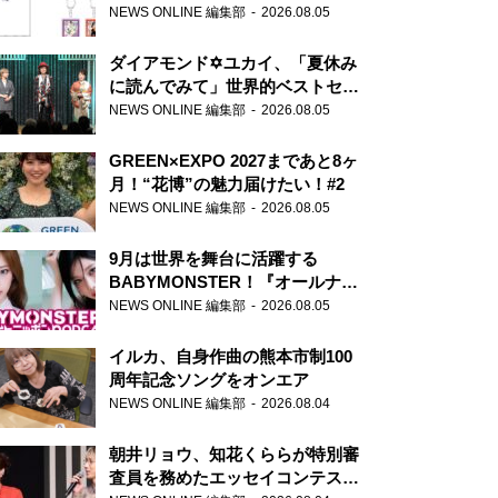
天下無双』初の番組グッズ発売
NEWS ONLINE 編集部
2026.08.05
ダイアモンド✡ユカイ、「夏休み
に読んでみて」世界的ベストセラ
ー『アナスタシア』を紹介
NEWS ONLINE 編集部
2026.08.05
GREEN×EXPO 2027まであと8ヶ
月！“花博”の魅力届けたい！#2
NEWS ONLINE 編集部
2026.08.05
9月は世界を舞台に活躍する
BABYMONSTER！『オールナイ
トニッポンPODCAST』月替わり
NEWS ONLINE 編集部
2026.08.05
パーソナリティ
イルカ、自身作曲の熊本市制100
周年記念ソングをオンエア
NEWS ONLINE 編集部
2026.08.04
朝井リョウ、知花くららが特別審
査員を務めたエッセイコンテスト