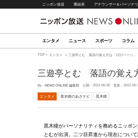
ニッポン放送
番組表
アナウンサー＆パーソナ
エンタメ
ニュース
スポーツ
コラム
TOP
エンタメ
三遊亭とむ 落語の覚え方は「1日1ページ」
三遊亭とむ 落語の覚え
2022-06-30
2022-06-
By -
NEWS ONLINE 編集部
公開：
更新：
エンタメ
黒木瞳のあさナビ
黒木瞳
黒木瞳がパーソナリティを務めるニッポン
とむが出演。二ツ目昇進から現在について