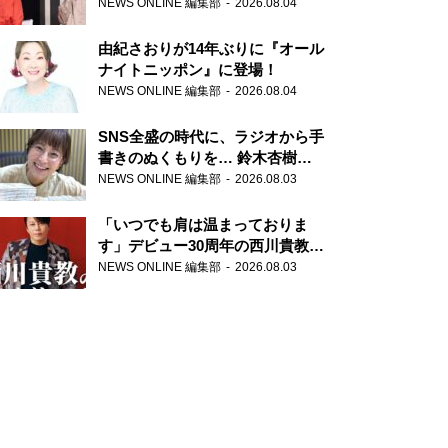
の特別番組「#いまあなたに伝え
NEWS ONLINE 編集部
2026.08.04
たいこと」
由紀さおりが14年ぶりに『オール
ナイトニッポン』に登場！
NEWS ONLINE 編集部
2026.08.04
SNS全盛の時代に、ラジオから手
書きのぬくもりを… 鈴木杏樹の
直筆はがきが届く！
NEWS ONLINE 編集部
2026.08.03
『MUSIC10』こちら有楽町駅前
郵便局
「いつでも肩は温まっておりま
す」デビュー30周年の西川貴教が
『オールナイトニッポン』に登
NEWS ONLINE 編集部
2026.08.03
場！