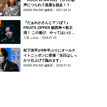
声につられて楽屋を脱走！？
NEWS ONLINE 編集部
2017.08.14
『だぁれかさんとアソぼ？』
FRUITS ZIPPER 鎮西寿々歌主
演！ この遊び、やってはいけま
せん。
八雲 ふみね
2026.07.25
N
松下洸平が4年半ぶりにオールナ
イトニッポンに登場「当日はしっ
かり仕上げて臨みます」
NEWS ONLINE 編集部
2026.07.31
N