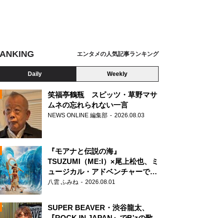
ANKING
エンタメの人気記事ランキング
Daily
Weekly
笑福亭鶴瓶 スピッツ・草野マサ
ムネの忘れられない一言
NEWS ONLINE 編集部
2026.08.03
N
『モアナと伝説の海』
TSUZUMI（ME:I）×尾上松也、ミ
ュージカル・アドベンチャーで美
声を響かせる
八雲 ふみね
2026.08.01
SUPER BEAVER・渋谷龍太、
『ROCK IN JAPAN』でB’zの歌