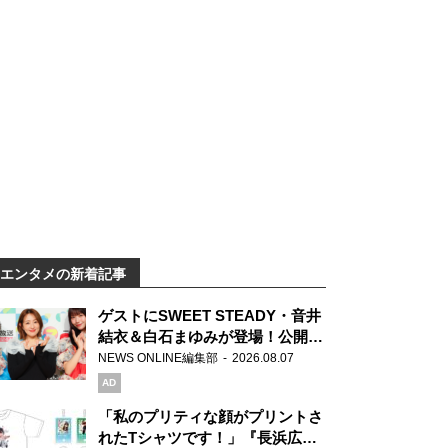
エンタメの新着記事
ゲストにSWEET STEADY・音井
結衣＆白石まゆみが登場！公開収
録で素顔全開！
NEWS ONLINE編集部
2026.08.07
AD
「私のプリティな顔がプリントさ
れたTシャツです！」『長浜広奈