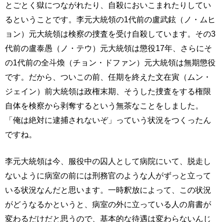
とごとく獄につながれたり、自殺においこまれたりしてい
るということです。李元大統領の1代前の盧武鉉（ノ・ムヒ
ョン）元大統領は検察の捜査を受け自殺しています。その3
代前の盧泰愚（ノ・テウ）元大統領は懲役17年、さらにそ
の1代前の全斗煥（チョン・ドファン）元大統領は無期懲役
です。だから、ついこの前、任期を終えた文在寅（ムン・
ジェイン）前大統領は政権末期、そうした捜査をする権限
自体を検察から剥奪するという無茶なことをしました。
「俺は絶対に逮捕されないぞ」っていう状況をつくったん
ですね。
李元大統領は今、服役中の囚人として病院にいて、脱走し
ないように病室の前には刑務官のような人がずっと立って
いる状況なんだと思います。一時釈放によって、この状況
がどうなるかというと、病室の外に立っている人の肩書が
変わるだけだと思うので、基本的な待遇は変わらないんじ