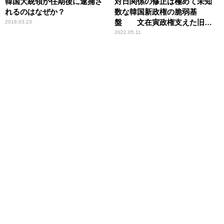
韓国大統領が任期後に逮捕さ
対日関係の修正は極めて未知
れるのはなぜか？
数な韓国新政権の脆弱基
盤 文在寅政権支えた旧与
2018.03.23
党が6割の議席占める状態
2022.05.11