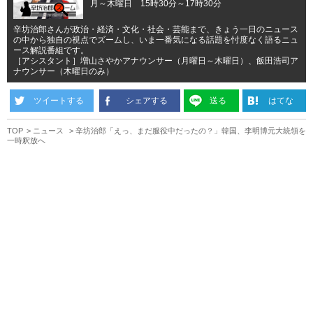
月～木曜日 15時30分～17時30分
辛坊治郎さんが政治・経済・文化・社会・芸能まで、きょう一日のニュース
の中から独自の視点でズームし、いま一番気になる話題を忖度なく語るニュ
ース解説番組です。
［アシスタント］増山さやかアナウンサー（月曜日～木曜日）、飯田浩司ア
ナウンサー（木曜日のみ）
ツイートする
シェアする
送る
はてな
TOP
ニュース
辛坊治郎「えっ、まだ服役中だったの？」韓国、李明博元大統領を
一時釈放へ