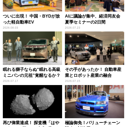
ついに出現！ 中国・BYDが放
AIに議論が集中、経済同友会
った軽自動車EV
夏季セミナーの2日間
2026.08.03
2026.07.23
眠れる獅子ならぬ“眠れる高級
その手があったか！ 自動車産
ミニバンの元祖”覚醒なるか？
業とロボット産業の融合
2026.07.17
2026.07.15
再び偉業達成！ 探査機「はや
極論御免！バリューチェーン