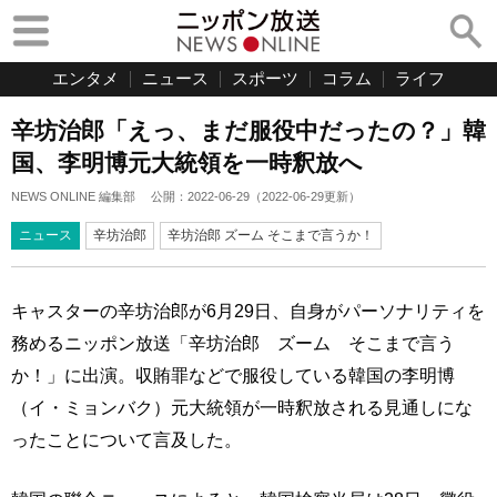
エンタメ
ニュース
スポーツ
コラム
ライフ
辛坊治郎「えっ、まだ服役中だったの？」韓
国、李明博元大統領を一時釈放へ
NEWS ONLINE 編集部
公開：
2022-06-29
（
2022-06-29
更新）
ニュース
辛坊治郎
辛坊治郎 ズーム そこまで言うか！
キャスターの辛坊治郎が6月29日、自身がパーソナリティを
務めるニッポン放送「辛坊治郎 ズーム そこまで言う
か！」に出演。収賄罪などで服役している韓国の李明博
（イ・ミョンバク）元大統領が一時釈放される見通しにな
ったことについて言及した。