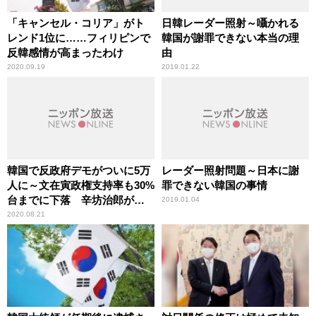
「キャンセル・コリア」がト
日韓レーダー照射～囁かれる
レンド1位に……フィリピンで
韓国が謝罪できない本当の理
反韓感情が高まったわけ
由
2020.09.19
2019.01.22
韓国で反政府デモがついに5万
レーダー照射問題～日本に謝
人に～文在寅政権支持率も30%
罪できない韓国の事情
台までに下落 辛坊治郎が言
2019.01.04
及
2020.08.21