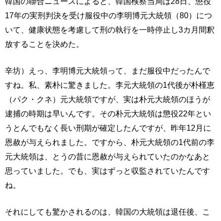
韓国の聯合ニュースによると、韓国検察当局は28日、懲役
17年の実刑判決を受け服役中の李明博元大統領（80）につ
いて、健康状態を考慮して刑の執行を一時停止し3カ月間釈
放することを決めた。
辛坊）えっ、李明博元大統領って、まだ服役中だったんで
すね。私、素朴に驚きました。李元大統領の1代後が朴槿恵
（パク・クネ）元大統領ですが、実は朴元大統領のほうが
逮捕の時期は早いんです。その朴元大統領は懲役22年とい
うとんでもなく長い刑期が確定したんですが、昨年12月に
恩赦が与えられました。ですから、朴元大統領の1代前の李
元大統領は、とうの昔に恩赦が与えられていたのかなあと
思っていました。でも、実はずっと収監されていたんです
ね。
それにしても驚かされるのは、韓国の大統領は退任後、こ