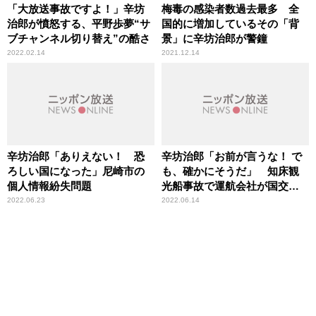
「大放送事故ですよ！」辛坊
梅毒の感染者数過去最多 全
治郎が憤怒する、平野歩夢“サ
国的に増加しているその「背
ブチャンネル切り替え”の酷さ
景」に辛坊治郎が警鐘
2022.02.14
2021.12.14
辛坊治郎「ありえない！ 恐
辛坊治郎「お前が言うな！ で
ろしい国になった」尼崎市の
も、確かにそうだ」 知床観
個人情報紛失問題
光船事故で運航会社が国交省
に陳情書提出「責任は国にも
2022.06.23
2022.06.14
ある」