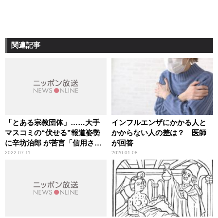
関連記事
「とある宗教団体」……大手
インフルエンザにかかる人と
マスコミの“伏せる”報道姿勢
かからない人の差は？ 医師
に辛坊治郎 が苦言「信用され
が回答
ない」
2022.07.11
2020.01.08