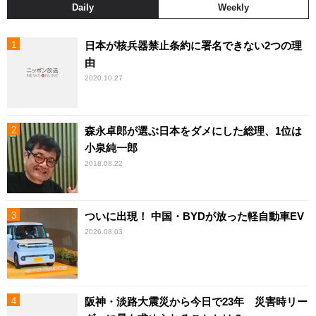
Daily
Weekly
日本が核兵器禁止条約に署名できない2つの理
由
2020.10.27
森永卓郎が選ぶ日本をダメにした総理、1位は
小泉純一郎
2018.08.22
ついに出現！ 中国・BYDが放った軽自動車EV
2026.08.03
阪神・淡路大震災から今日で23年 災害時リー