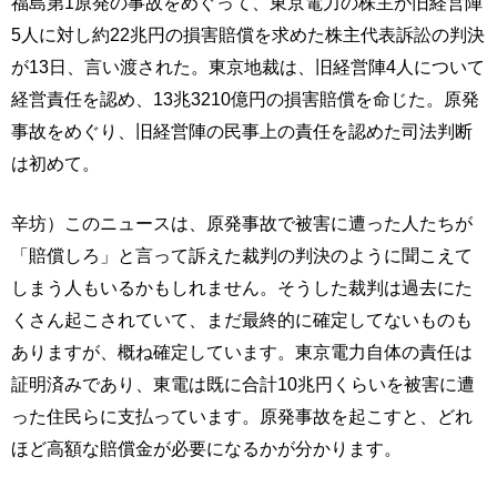
福島第1原発の事故をめぐって、東京電力の株主が旧経営陣
5人に対し約22兆円の損害賠償を求めた株主代表訴訟の判決
が13日、言い渡された。東京地裁は、旧経営陣4人について
経営責任を認め、13兆3210億円の損害賠償を命じた。原発
事故をめぐり、旧経営陣の民事上の責任を認めた司法判断
は初めて。
辛坊）このニュースは、原発事故で被害に遭った人たちが
「賠償しろ」と言って訴えた裁判の判決のように聞こえて
しまう人もいるかもしれません。そうした裁判は過去にた
くさん起こされていて、まだ最終的に確定してないものも
ありますが、概ね確定しています。東京電力自体の責任は
証明済みであり、東電は既に合計10兆円くらいを被害に遭
った住民らに支払っています。原発事故を起こすと、どれ
ほど高額な賠償金が必要になるかが分かります。