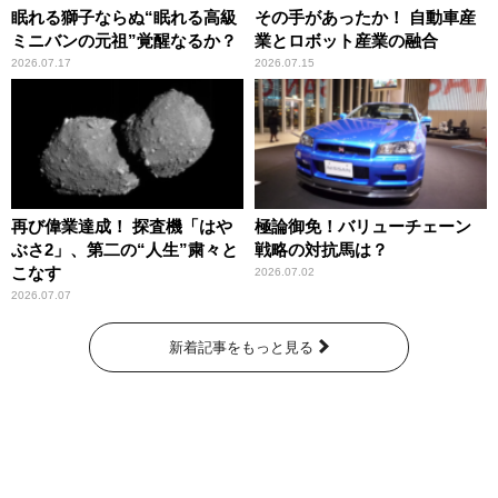
眠れる獅子ならぬ“眠れる高級
その手があったか！ 自動車産
ミニバンの元祖”覚醒なるか？
業とロボット産業の融合
2026.07.17
2026.07.15
再び偉業達成！ 探査機「はや
極論御免！バリューチェーン
ぶさ2」、第二の“人生”粛々と
戦略の対抗馬は？
こなす
2026.07.02
2026.07.07
新着記事をもっと見る