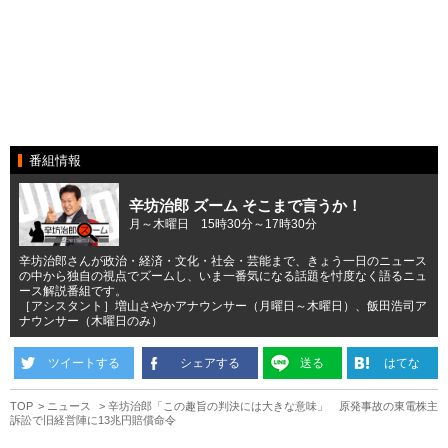
番組情報
辛坊治郎 ズーム そこまで言うか！
月～木曜日 15時30分～17時30分
辛坊治郎さんが政治・経済・文化・社会・芸能まで、きょう一日のニュース
の中から独自の視点でズームし、いま一番気になる話題を忖度なく語るニュ
ース解説番組です。
［アシスタント］増山さやかアナウンサー（月曜日～木曜日）、飯田浩司ア
ナウンサー（木曜日のみ）
ツイートする
シェアする
送る
はてな
TOP
ニュース
辛坊治郎「この趣旨の判決には大きな意味」 原発事故の東電株主
訴訟で旧経営陣に13兆円賠償命令