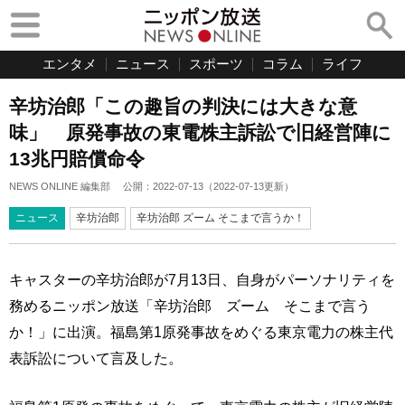
エンタメ
ニュース
スポーツ
コラム
ライフ
辛坊治郎「この趣旨の判決には大きな意
味」 原発事故の東電株主訴訟で旧経営陣に
13兆円賠償命令
NEWS ONLINE 編集部
公開：
2022-07-13
（
2022-07-13
更新）
ニュース
辛坊治郎
辛坊治郎 ズーム そこまで言うか！
キャスターの辛坊治郎が7月13日、自身がパーソナリティを
務めるニッポン放送「辛坊治郎 ズーム そこまで言う
か！」に出演。福島第1原発事故をめぐる東京電力の株主代
表訴訟について言及した。