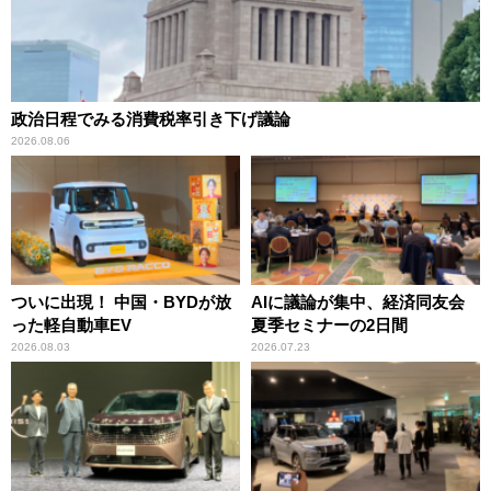
政治日程でみる消費税率引き下げ議論
2026.08.06
ついに出現！ 中国・BYDが放
AIに議論が集中、経済同友会
った軽自動車EV
夏季セミナーの2日間
2026.08.03
2026.07.23